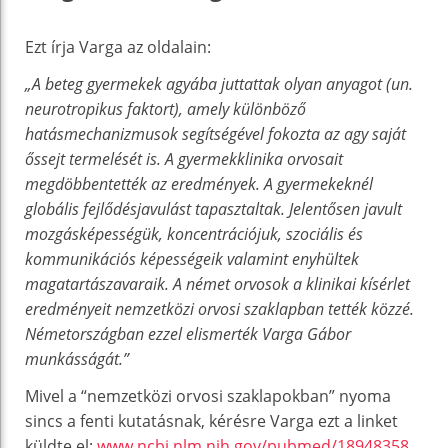
Ezt írja Varga az oldalain:
„A beteg gyermekek agyába juttattak olyan anyagot (un.
neurotropikus faktort), amely különböző
hatásmechanizmusok segítségével fokozta az agy saját
őssejt termelését is. A gyermekklinika orvosait
megdöbbentették az eredmények. A gyermekeknél
globális fejlődésjavulást tapasztaltak. Jelentősen javult
mozgásképességük, koncentrációjuk, szociális és
kommunikációs képességeik valamint enyhültek
magatartászavaraik. A német orvosok a klinikai kísérlet
eredményeit nemzetközi orvosi szaklapban tették közzé.
Németországban ezzel elismerték Varga Gábor
munkásságát.”
Mivel a “nemzetközi orvosi szaklapokban” nyoma
sincs a fenti kutatásnak, kérésre Varga ezt a linket
küldte el:
www.ncbi.nlm.nih.gov/pubmed/18948358