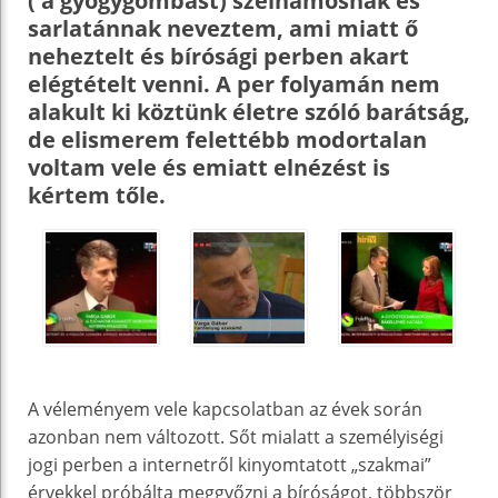
( a gyógygombást) szélhámosnak és
sarlatánnak neveztem, ami miatt ő
neheztelt és bírósági perben akart
elégtételt venni. A per folyamán nem
alakult ki köztünk életre szóló barátság,
de elismerem felettébb modortalan
voltam vele és emiatt elnézést is
kértem tőle.
A véleményem vele kapcsolatban az évek során
azonban nem változott. Sőt mialatt a személyiségi
jogi perben a internetről kinyomtatott „szakmai”
érvekkel próbálta meggyőzni a bíróságot, többször