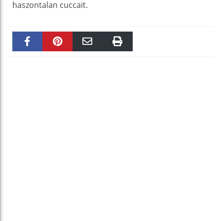
haszontalan cuccait.
Faceboo
Pinteres
Email
Print
k
t