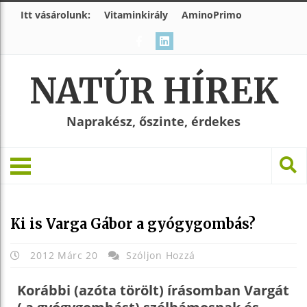
Itt vásárolunk:
Vitaminkirály
AminoPrimo
NATÚR HÍREK
Naprakész, őszinte, érdekes
Ki is Varga Gábor a gyógygombás?
2012 Márc 20
Szóljon Hozzá
Korábbi (azóta törölt) írásomban Vargát