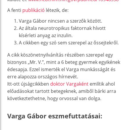
A fenti
publikáció
létezik, de:
Varga Gábor nincsen a szerzők között.
Az általa neurotropikus faktornak hívott
kísérleti anyag az inzulin.
A cikkben egy szó sem szerepel az őssejtekről.
A cikk köszönetnyilvánítás részében szerepel egy
bizonyos „Mr. V.”, mint a 6 beteg gyermek egyikének
édesapja. Ezzel ismerték el Varga munkásságát és
erre alapozza országos hírnevét.
Itt-ott újságcikkben
doktor Vargaként
említik ahol
előadásokat tartott betegeknek, amiből bárki arra
következtethetne, hogy orvossal van dolga.
Varga Gábor eszmefuttatásai: