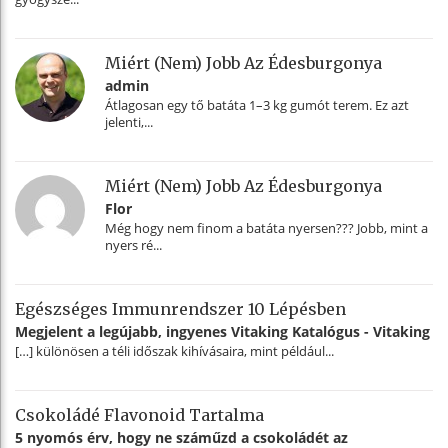
Miért (nem) Jobb Az Édesburgonya
admin
Átlagosan egy tő batáta 1–3 kg gumót terem. Ez azt
jelenti,...
Miért (nem) Jobb Az Édesburgonya
Flor
Még hogy nem finom a batáta nyersen??? Jobb, mint a
nyers ré...
Egészséges Immunrendszer 10 Lépésben
Megjelent a legújabb, ingyenes Vitaking Katalógus - Vitaking
[…] különösen a téli időszak kihívásaira, mint például...
Csokoládé Flavonoid Tartalma
5 nyomós érv, hogy ne száműzd a csokoládét az