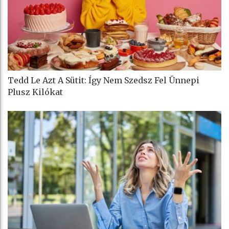
Tedd Le Azt A Sütit: Így Nem Szedsz Fel Ünnepi
Plusz Kilókat