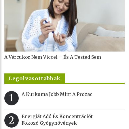
A Vércukor Nem Viccel – És A Tested Sem
Legolvasottabbak
A Kurkuma Jobb Mint A Prozac
1
Energiát Adó És Koncentrációt
2
Fokozó Gyógynövények