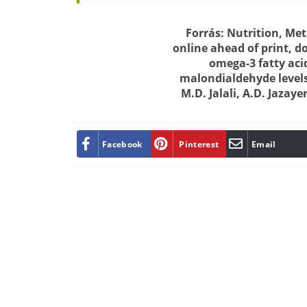
Forrás: Nutrition, Me
online ahead of print, d
omega-3 fatty ac
malondialdehyde levels 
M.D. Jalali, A.D. Jazay
Facebook
Pinterest
Email