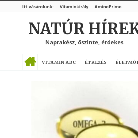
Itt vásárolunk:
Vitaminkirály
AminoPrimo
NATÚR HÍRE
Naprakész, őszinte, érdekes
VITAMIN ABC
ÉTKEZÉS
ÉLETMÓ