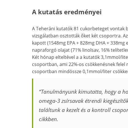
A kutatás eredményei
A Teheráni kutatók 81 cukorbeteget vontak be
vizsgálatban osztották őket két csoportra. 
kapott (1548mg EPA + 828mg DHA + 338mg egy
napraforgó olajat (71% linolsav, 16% telítetlen
Két hónap elteltével a a kutatók 3,1mmol/li
csoportban, ami 22%-os csökkenésnek felel m
csoportban mindössze 0,1mmol/liter csökke
“Tanulmányunk kimutatta, hogy a hom
omega-3 zsírsavak étrendi kiegészítő
találtunk a kezelt és a kontroll csop
cikkben.