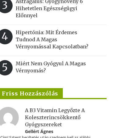
Astragalus: Gyógynövény 6
3
Hihetetlen Egészségügyi
Előnnyel
Hipertónia: Mit Érdemes
4
Tudnod A Magas
Vérnyomással Kapcsolatban?
Miért Nem Gyógyul A Magas
5
Vérnyomás?
Friss Hozzászólás
A B3 Vitamin Legyőzte A
Koleszterincsökkentő
Gyógyszereket
Gellért Ágnes
.Cím! Sztent beültetés után szednem kell az alábbi