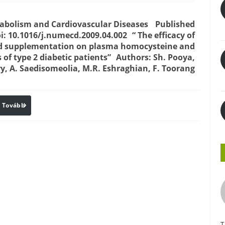
tabolism and Cardiovascular Diseases Published
oi: 10.1016/j.numecd.2009.04.002 “ The efficacy of
id supplementation on plasma homocysteine and
of type 2 diabetic patients” Authors: Sh. Pooya,
ery, A. Saedisomeolia, M.R. Eshraghian, F. Toorang
Tovább
Print
T