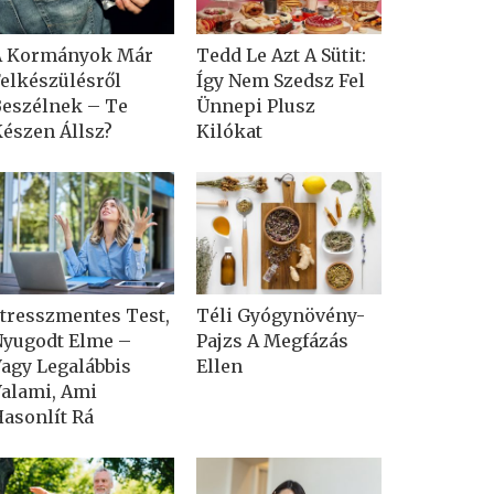
A Kormányok Már
Tedd Le Azt A Sütit:
elkészülésről
Így Nem Szedsz Fel
eszélnek – Te
Ünnepi Plusz
észen Állsz?
Kilókat
tresszmentes Test,
Téli Gyógynövény-
yugodt Elme –
Pajzs A Megfázás
agy Legalábbis
Ellen
alami, Ami
asonlít Rá