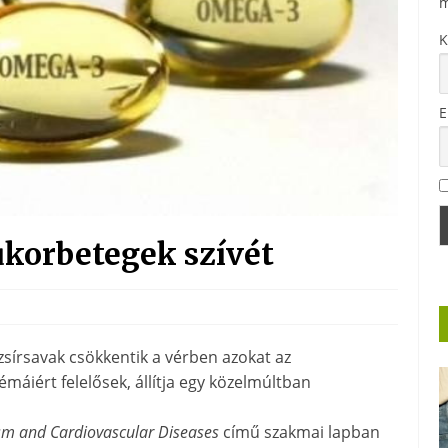
m
K
E
ukorbetegek szívét
sírsavak csökkentik a vérben azokat az
máiért felelősek, állítja egy közelmúltban
ism and Cardiovascular Diseases
című szakmai lapban