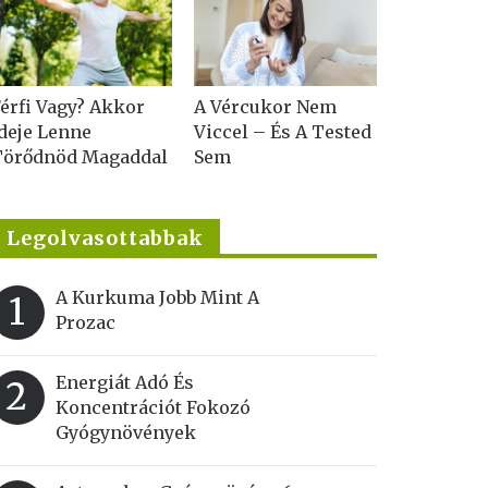
érfi Vagy? Akkor
A Vércukor Nem
deje Lenne
Viccel – És A Tested
Törődnöd Magaddal
Sem
Legolvasottabbak
A Kurkuma Jobb Mint A
1
Prozac
Energiát Adó És
2
Koncentrációt Fokozó
Gyógynövények