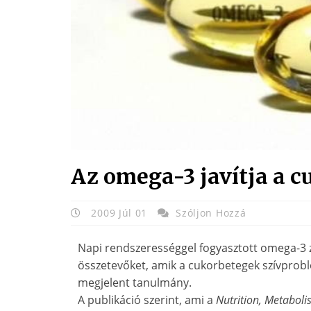
Az omega-3 javítja a c
2009 Júl 01
Szóljon Hozzá
Napi rendszerességgel fogyasztott omega-3 z
összetevőket, amik a cukorbetegek szívproblé
megjelent tanulmány.
A publikáció szerint, ami a
Nutrition, Metabol