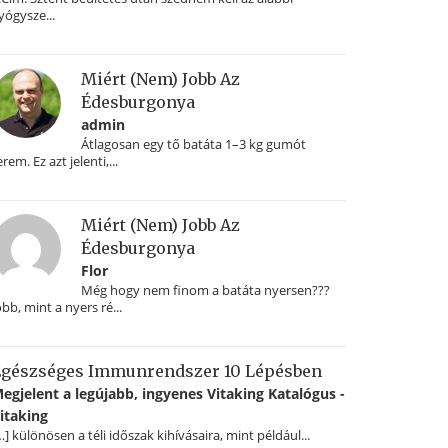
yógysze...
Miért (nem) Jobb Az
Édesburgonya
admin
Átlagosan egy tő batáta 1–3 kg gumót
erem. Ez azt jelenti,...
Miért (nem) Jobb Az
Édesburgonya
Flor
Még hogy nem finom a batáta nyersen???
obb, mint a nyers ré...
gészséges Immunrendszer 10 Lépésben
egjelent a legújabb, ingyenes Vitaking Katalógus -
itaking
…] különösen a téli időszak kihívásaira, mint például...