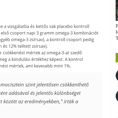
F
 a vizsgálatba és kettős vak placebo kontroll
I
Az első csoport napi 3 gramm omega-3 kombinációt
éb omega-3 zsírsav), a kontroll csoport pedig
 és 12% telített zsírsav).
ter csökkenést mértek az omega-3-at szedő
eg a kiindulási értékhez képest. A kontrol
nést mértek, ami kevesebb mint 1%.
ocisztein szint jelentősen csökkenthető
ként adásával és jelentős különbséget
ort között az eredményekben,
” írták a