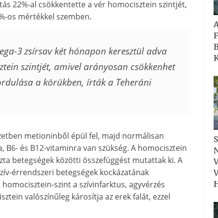
s 22%-al csökkentette a vér homocisztein szintjét,
%-os mértékkel szemben.
F
B
ga-3 zsírsav két hónapon keresztül adva
K
tein szintjét, amivel arányosan csökkenhet
fordulása a körükben
, írták a Teheráni
zetben metioninből épül fel, majd normálisan
S
a, B6- és B12-vitaminra van szükség. A homocisztein
N
zta betegségek közötti összefüggést mutattak ki. A
V
szív-érrendszeri betegségek kockázatának
V
homocisztein-szint a szívinfarktus, agyvérzés
H
tein valószínűleg károsítja az erek falát, ezzel