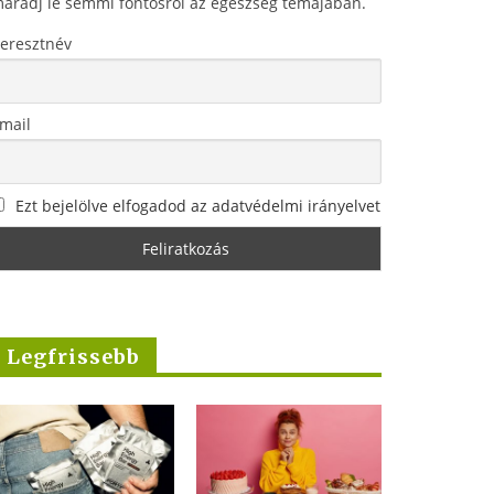
aradj le semmi fontosról az egészség témájában.
eresztnév
mail
Ezt bejelölve elfogadod az adatvédelmi irányelvet
Legfrissebb