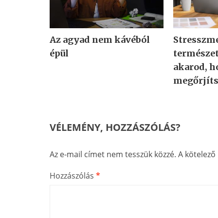
Az agyad nem kávéból
Stresszme
épül
természe
akarod, h
megőrjít
VÉLEMÉNY, HOZZÁSZÓLÁS?
Az e-mail címet nem tesszük közzé.
A kötelez
Hozzászólás
*