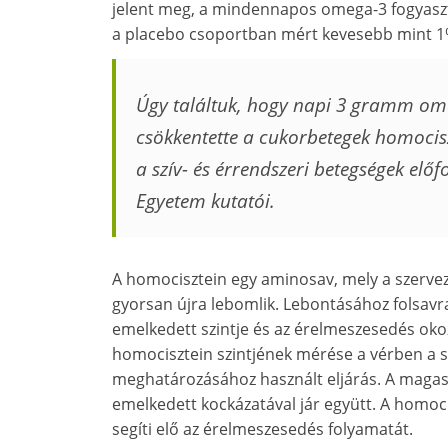
jelent meg, a mindennapos omega-3 fogyasztá
a placebo csoportban mért kevesebb mint 1
Úgy találtuk, hogy napi 3 gramm ome
csökkentette a cukorbetegek homocisz
a szív- és érrendszeri betegségek elő
Egyetem kutatói.
A homocisztein egy aminosav, mely a szerve
gyorsan újra lebomlik. Lebontásához folsavr
emelkedett szintje és az érelmeszesedés oko
homocisztein szintjének mérése a vérben a 
meghatározásához használt eljárás. A magas 
emelkedett kockázatával jár együtt. A homocisz
segíti elő az érelmeszesedés folyamatát.