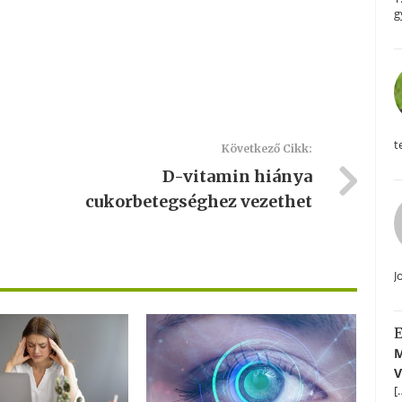
g
t
Következő Cikk:
D-vitamin hiánya
cukorbetegséghez vezethet
J
E
M
V
[