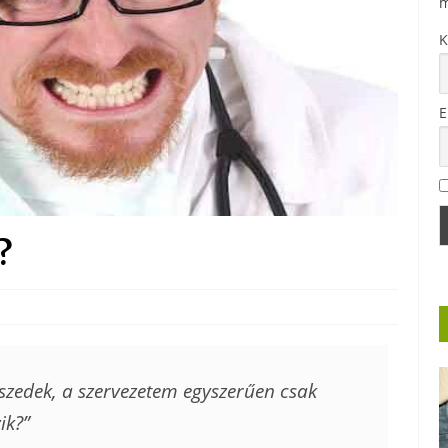
m
K
E
?
 szedek, a szervezetem egyszerűen csak
ik?”