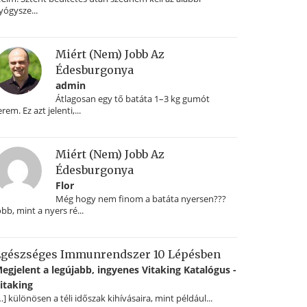
yógysze...
Miért (nem) Jobb Az
Édesburgonya
admin
Átlagosan egy tő batáta 1–3 kg gumót
erem. Ez azt jelenti,...
Miért (nem) Jobb Az
Édesburgonya
Flor
Még hogy nem finom a batáta nyersen???
obb, mint a nyers ré...
gészséges Immunrendszer 10 Lépésben
egjelent a legújabb, ingyenes Vitaking Katalógus -
itaking
…] különösen a téli időszak kihívásaira, mint például...