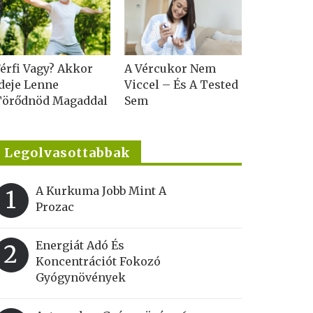
érfi Vagy? Akkor
A Vércukor Nem
deje Lenne
Viccel – És A Tested
Törődnöd Magaddal
Sem
Legolvasottabbak
A Kurkuma Jobb Mint A
1
Prozac
Energiát Adó És
2
Koncentrációt Fokozó
Gyógynövények