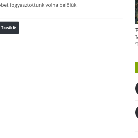
bbet fogyasztottunk volna belőlük.
Tovább
Print
F
I