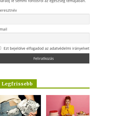
aradj le semmi fontosról az egészség témájában.
eresztnév
mail
Ezt bejelölve elfogadod az adatvédelmi irányelvet
Legfrissebb