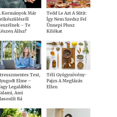
A Kormányok Már
Tedd Le Azt A Sütit:
elkészülésről
Így Nem Szedsz Fel
eszélnek – Te
Ünnepi Plusz
észen Állsz?
Kilókat
tresszmentes Test,
Téli Gyógynövény-
yugodt Elme –
Pajzs A Megfázás
agy Legalábbis
Ellen
alami, Ami
asonlít Rá