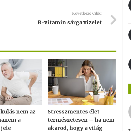
Következő Cikk:
B-vitamin sárga vizelet
tkulás nem az
Stresszmentes élet
hanem a
természetesen – ha nem
 jele
akarod, hogy a világ
T