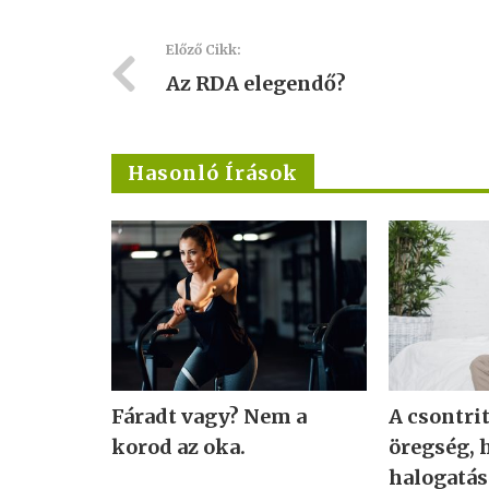
Előző Cikk:
Az RDA elegendő?
Hasonló Írások
Fáradt vagy? Nem a
A csontri
korod az oka.
öregség, 
halogatás