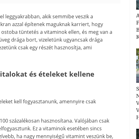
 el leggyakrabban, akik semmibe veszik a
F
akran azzal építenek maguknak karriert, hogy
B
ostoba tüntetés a vitaminok ellen, és meg van a
K
üveg drága bort, vizeletünk ugyancsak drága
vezetünk csak egy részét hasznosítja, ami
italokat és ételeket kellene
S
N
eket kell fogyasztanunk, amennyire csak
V
V
H
 100 százalékosan hasznosítana. Valójában csak
elfogyasztunk. Ez a vitaminok esetében sincs
ívebb, ha nagy mennyiségű vitamint veszünk be,