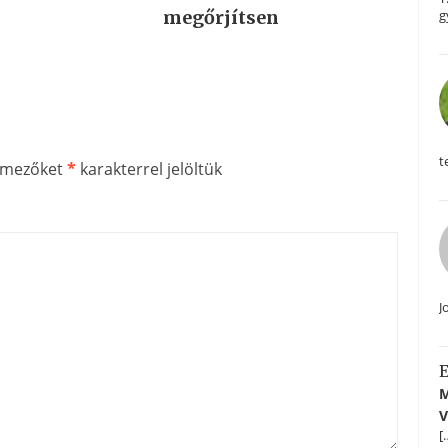
g
megőrjítsen
t
ő mezőket
*
karakterrel jelöltük
J
E
M
V
[