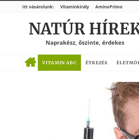
Itt vásárolunk:
Vitaminkirály
AminoPrimo
NATÚR HÍRE
Naprakész, őszinte, érdekes
VITAMIN ABC
ÉTKEZÉS
ÉLETMÓ