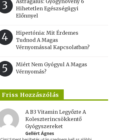
Astragalus: Gyógynövény 6
3
Hihetetlen Egészségügyi
Előnnyel
Hipertónia: Mit Érdemes
4
Tudnod A Magas
Vérnyomással Kapcsolatban?
Miért Nem Gyógyul A Magas
5
Vérnyomás?
Friss Hozzászólás
A B3 Vitamin Legyőzte A
Koleszterincsökkentő
Gyógyszereket
Gellért Ágnes
.Cím! Sztent beültetés után szednem kell az alábbi