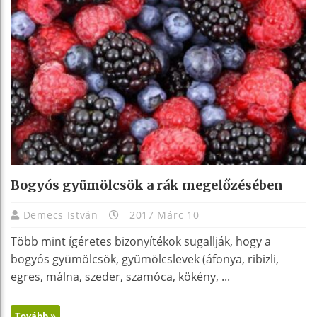
Bogyós gyümölcsök a rák megelőzésében
Demecs István
2017 Márc 10
Több mint ígéretes bizonyítékok sugallják, hogy a
bogyós gyümölcsök, gyümölcslevek (áfonya, ribizli,
egres, málna, szeder, szamóca, kökény, ...
Tovább »