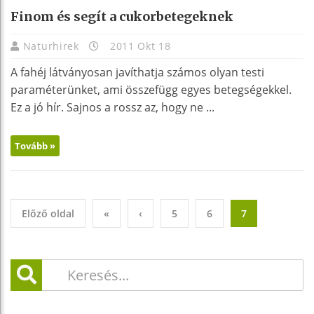
Finom és segít a cukorbetegeknek
Naturhirek
2011 Okt 18
A fahéj látványosan javíthatja számos olyan testi
paraméterünket, ami összefügg egyes betegségekkel.
Ez a jó hír. Sajnos a rossz az, hogy ne ...
Tovább »
Előző oldal
«
‹
5
6
7