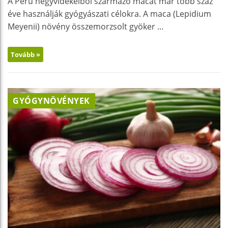
A Peru hegyvidékeiből származó macát már több száz
éve használják gyógyászati célokra. A maca (Lepidium
Meyenii) növény összemorzsolt gyöker ...
Tovább »
GYÓGYNÖVÉNYEK