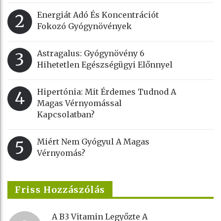
Energiát Adó És Koncentrációt
2
Fokozó Gyógynövények
Astragalus: Gyógynövény 6
3
Hihetetlen Egészségügyi Előnnyel
Hipertónia: Mit Érdemes Tudnod A
4
Magas Vérnyomással
Kapcsolatban?
Miért Nem Gyógyul A Magas
5
Vérnyomás?
Friss Hozzászólás
A B3 Vitamin Legyőzte A