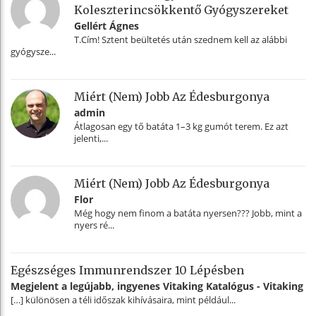
Koleszterincsökkentő Gyógyszereket
Gellért Ágnes
T.Cím! Sztent beültetés után szednem kell az alábbi
gyógysze...
Miért (nem) Jobb Az Édesburgonya
admin
Átlagosan egy tő batáta 1–3 kg gumót terem. Ez azt
jelenti,...
Miért (nem) Jobb Az Édesburgonya
Flor
Még hogy nem finom a batáta nyersen??? Jobb, mint a
nyers ré...
Egészséges Immunrendszer 10 Lépésben
Megjelent a legújabb, ingyenes Vitaking Katalógus - Vitaking
[…] különösen a téli időszak kihívásaira, mint például...