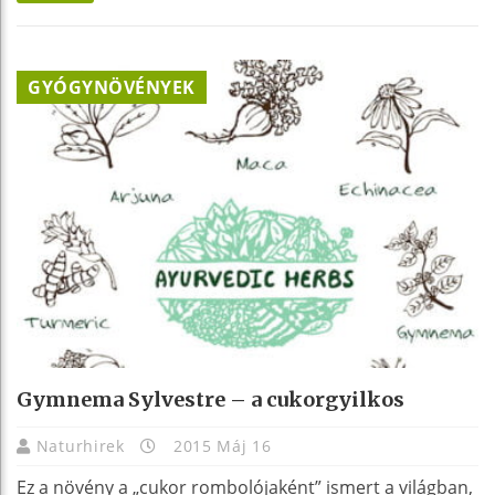
GYÓGYNÖVÉNYEK
Gymnema Sylvestre – a cukorgyilkos
Naturhirek
2015 Máj 16
Ez a növény a „cukor rombolójaként” ismert a világban,