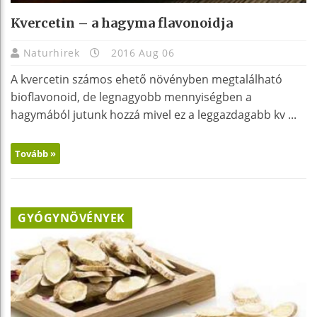
Kvercetin – a hagyma flavonoidja
Naturhirek
2016 Aug 06
A kvercetin számos ehető növényben megtalálható
bioflavonoid, de legnagyobb mennyiségben a
hagymából jutunk hozzá mivel ez a leggazdagabb kv ...
Tovább »
GYÓGYNÖVÉNYEK