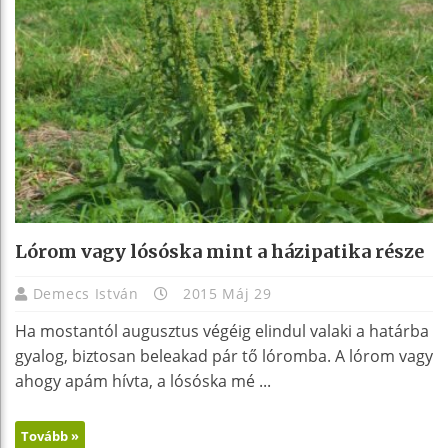
Lórom vagy lósóska mint a házipatika része
Demecs István
2015 Máj 29
Ha mostantól augusztus végéig elindul valaki a határba
gyalog, biztosan beleakad pár tő lóromba. A lórom vagy
ahogy apám hívta, a lósóska mé ...
Tovább »