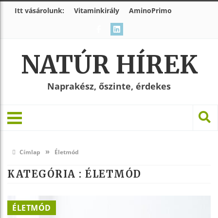
Itt vásárolunk:
Vitaminkirály
AminoPrimo
NATÚR HÍREK
Naprakész, őszinte, érdekes
»
Címlap
Életmód
KATEGÓRIA : ÉLETMÓD
ÉLETMÓD