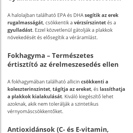
A halolajban található EPA és DHA
segítik az erek
rugalmasságát
, csökkentik a
vérzsírszintet
és a
gyulladást
. Ezzel közvetlenül gátolják a plakkok
növekedését és elősegítik a véráramlást.
Fokhagyma – Természetes
értisztító az érelmeszesedés ellen
A fokhagymában található allicin
csökkenti a
koleszterinszintet
,
tágítja az ereket
, és
lassíthatja
a plakkok kialakulását
. Kiváló kiegészítő lehet
azoknak, akik nem tolerálják a szintetikus
vérnyomáscsökkentőket.
Antioxidánsok (C- és E-vitamin,