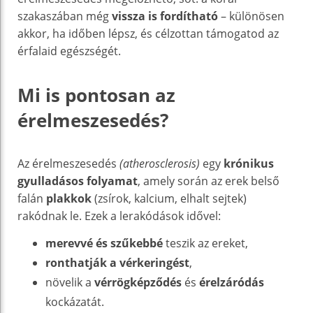
szakaszában még
vissza is fordítható
– különösen
akkor, ha időben lépsz, és célzottan támogatod az
érfalaid egészségét.
Mi is pontosan az
érelmeszesedés?
Az érelmeszesedés
(atherosclerosis)
egy
krónikus
gyulladásos folyamat
, amely során az erek belső
falán
plakkok
(zsírok, kalcium, elhalt sejtek)
rakódnak le. Ezek a lerakódások idővel:
merevvé és szűkebbé
teszik az ereket,
ronthatják a vérkeringést
,
növelik a
vérrögképződés
és
érelzáródás
kockázatát.