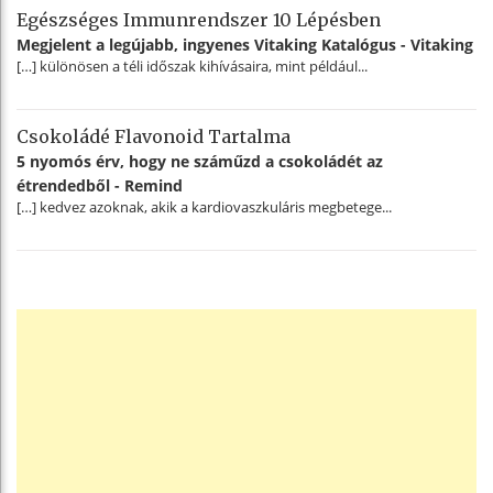
Egészséges Immunrendszer 10 Lépésben
Megjelent a legújabb, ingyenes Vitaking Katalógus - Vitaking
[…] különösen a téli időszak kihívásaira, mint például...
Csokoládé Flavonoid Tartalma
5 nyomós érv, hogy ne száműzd a csokoládét az
étrendedből - Remind
[…] kedvez azoknak, akik a kardiovaszkuláris megbetege...