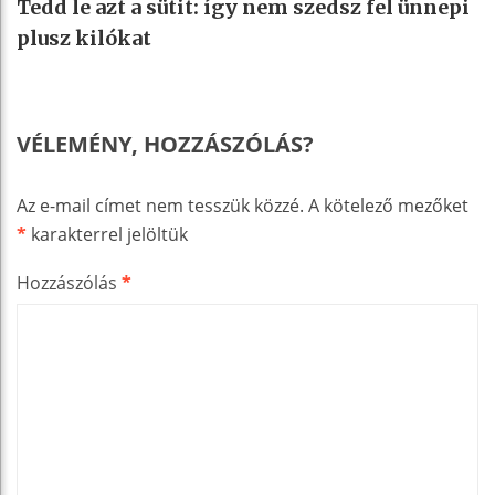
Tedd le azt a sütit: így nem szedsz fel ünnepi
plusz kilókat
VÉLEMÉNY, HOZZÁSZÓLÁS?
Az e-mail címet nem tesszük közzé.
A kötelező mezőket
*
karakterrel jelöltük
Hozzászólás
*