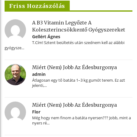
Friss Hozzászólás
A B3 Vitamin Legyőzte A
Koleszterincsökkentő Gyógyszereket
Gellért Ágnes
T.Cím! Sztent beültetés után szednem kell az alábbi
gyógysze...
Miért (nem) Jobb Az Édesburgonya
admin
Átlagosan egy tő batáta 1–3 kg gumót terem. Ez azt
jelenti,...
Miért (nem) Jobb Az Édesburgonya
Flor
Még hogy nem finom a batáta nyersen??? Jobb, mint a
nyers ré...