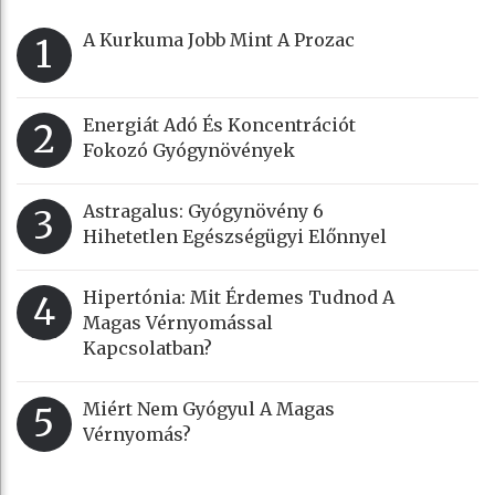
A Kurkuma Jobb Mint A Prozac
1
Energiát Adó És Koncentrációt
2
Fokozó Gyógynövények
Astragalus: Gyógynövény 6
3
Hihetetlen Egészségügyi Előnnyel
Hipertónia: Mit Érdemes Tudnod A
4
Magas Vérnyomással
Kapcsolatban?
Miért Nem Gyógyul A Magas
5
Vérnyomás?