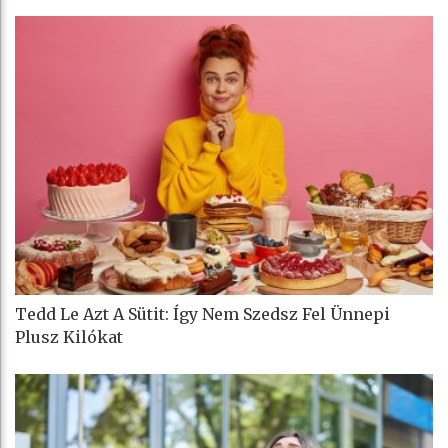
Tedd Le Azt A Sütit: Így Nem Szedsz Fel Ünnepi
Plusz Kilókat