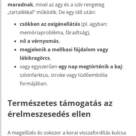
maradnak
, mivel az agy és a szív rengeteg
„tartalékkal” működik. De egy idő után:
csökken az oxigénellátás
(pl. agyban:
memóriaprobléma, fáradtság),
nő a vérnyomás
,
megjelenik a mellkasi fájdalom vagy
lábikragörcs
,
vagy egyszerűen
egy nap megtörténik a baj
:
szívinfarktus, stroke vagy tüdőembólia
formájában.
Természetes támogatás az
érelmeszesedés ellen
A megelőzés és sokszor a korai visszafordítás kulcsa