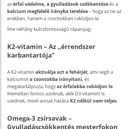
az
érfal védelme, a gyulladások csökkentése
és a
kalcium megfelelő irányba terelése
– hogy az ne az
erekben, hanem a csontokban rakódjon le.
Íme néhány kulcsfontosságú tápanyag:
K2-vitamin – Az „érrendszer
karbantartója”
A K2-vitamin
aktiválja azt a fehérjét
, ami segít a
kalciumot
a csontokba irányítani
, és
megakadályozza, hogy
az érfalakba rakódjon le
.
Kiemelten fontos azoknak, akik D3-vitamint is
szednek, mivel annak hatása
K2 nélkül nem teljes
.
Omega-3 zsírsavak –
Gyulladáscsökkentés mesterfokon