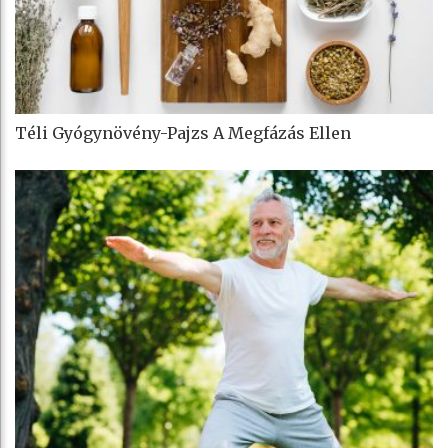
Téli Gyógynövény-Pajzs A Megfázás Ellen