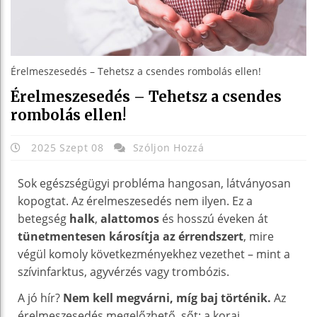
Érelmeszesedés – Tehetsz a csendes rombolás ellen!
Érelmeszesedés – Tehetsz a csendes
rombolás ellen!
2025 Szept 08
Szóljon Hozzá
Sok egészségügyi probléma hangosan, látványosan
kopogtat. Az érelmeszesedés nem ilyen. Ez a
betegség
halk
,
alattomos
és hosszú éveken át
tünetmentesen károsítja az érrendszert
, mire
végül komoly következményekhez vezethet – mint a
szívinfarktus, agyvérzés vagy trombózis.
A jó hír?
Nem kell megvárni, míg baj történik.
Az
érelmeszesedés megelőzhető, sőt: a korai