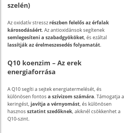
szelén)
Az oxidatív stressz
részben felelős az érfalak
károsodásáért
. Az antioxidánsok segítenek
semlegesíteni a szabadgyököket
, és ezáltal
lassítják az érelmeszesedés folyamatát
.
Q10 koenzim – Az erek
energiaforrása
A Q10 segíti a sejtek energiatermelését, és
különösen fontos
a szívizom számára
. Támogatja a
keringést,
javítja a vérnyomást
, és különösen
hasznos
sztatint szedőknek
, akiknél csökkenhet a
Q10-szint.