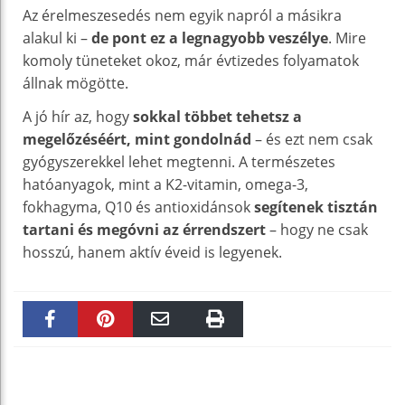
Az érelmeszesedés nem egyik napról a másikra
alakul ki –
de pont ez a legnagyobb veszélye
. Mire
komoly tüneteket okoz, már évtizedes folyamatok
állnak mögötte.
A jó hír az, hogy
sokkal többet tehetsz a
megelőzéséért, mint gondolnád
– és ezt nem csak
gyógyszerekkel lehet megtenni. A természetes
hatóanyagok, mint a K2-vitamin, omega-3,
fokhagyma, Q10 és antioxidánsok
segítenek tisztán
tartani és megóvni az érrendszert
– hogy ne csak
hosszú, hanem aktív éveid is legyenek.
Faceboo
Pinteres
Email
Print
k
t