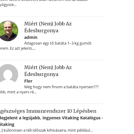
yógysze...
Miért (nem) Jobb Az
Édesburgonya
admin
Átlagosan egy tő batáta 1–3 kg gumót
erem. Ez azt jelenti,...
Miért (nem) Jobb Az
Édesburgonya
Flor
Még hogy nem finom a batáta nyersen???
obb, mint a nyers ré...
gészséges Immunrendszer 10 Lépésben
egjelent a legújabb, ingyenes Vitaking Katalógus -
itaking
…] különösen a téli időszak kihívásaira, mint például...