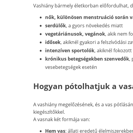
Vashiány bármely életkorban előfordulhat, d
nők, különösen menstruáció során v
serdülők
, a gyors növekedés miatt
vegetáriánusok, vegánok
, akik nem f
idősek
, akiknél gyakori a felszívódási z
intenzíven sportolók
, akiknél fokozott
krónikus betegségekben szenvedők
,
vesebetegségek esetén
Hogyan pótolhatjuk a vas
A vashiány megelőzésének, és a vas pótlásána
kiegészítőkkel.
A vasnak két formája van:
Hem vas
: állati eredetű élelmiszerekbe