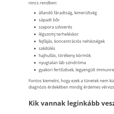
nincs rendben:
állandó fáradtság, kimerültség
sápadt bőr
szapora szívverés
légszomj terheléskor
fejfájás, koncentrációs nehézségek
szédülés
hajhullás, törékeny körmök
nyugtalan láb szindróma
gyakori fertőzések, legyengült immunr
Fontos kiemelni, hogy ezek a tünetek nem ki
diagnózis érdekében mindig érdemes vérvizsg
Kik vannak leginkább ves