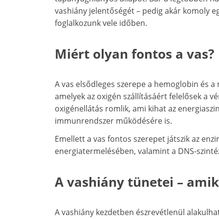
vashiány jelentőségét – pedig akár komoly 
foglalkozunk vele időben.
Miért olyan fontos a vas?
A vas elsődleges szerepe a hemoglobin és a m
amelyek az oxigén szállításáért felelősek a 
oxigénellátás romlik, ami kihat az energiaszin
immunrendszer működésére is.
Emellett a vas fontos szerepet játszik az e
energiatermelésében, valamint a DNS-szintéz
A vashiány tünetei – amiko
A vashiány kezdetben észrevétlenül alakulhat 