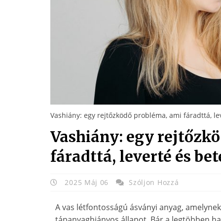
Vashiány: egy rejtőzködő probléma, ami fáradttá, le
Vashiány: egy rejtőzk
fáradttá, leverté és be
2025 Máj 06
Szóljon Hozzá
A vas létfontosságú ásványi anyag, amelynek 
tápanyaghiányos állapot. Bár a legtöbben ha