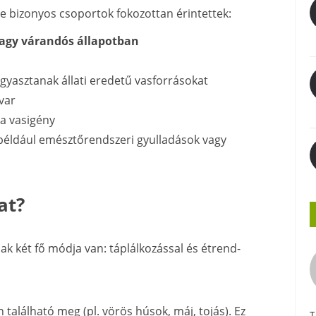
e bizonyos csoportok fokozottan érintettek:
agy várandós állapotban
ogyasztanak állati eredetű vasforrásokat
avar
 a vasigény
 például emésztőrendszeri gyulladások vagy
at?
k két fő módja van: táplálkozással és étrend-
n található meg (pl. vörös húsok, máj, tojás). Ez
T