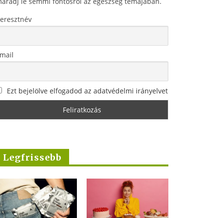
aradj le semmi fontosról az egészség témájában.
eresztnév
mail
Ezt bejelölve elfogadod az adatvédelmi irányelvet
Legfrissebb