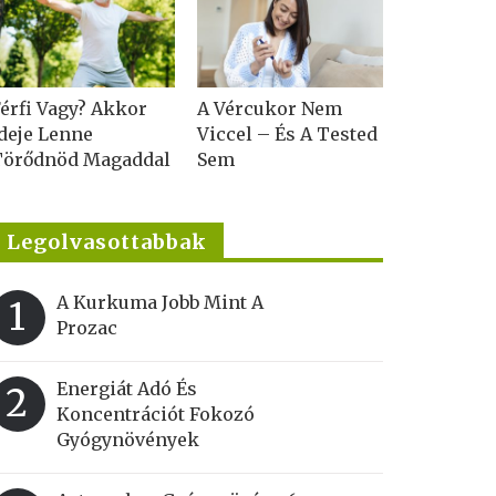
érfi Vagy? Akkor
A Vércukor Nem
deje Lenne
Viccel – És A Tested
Törődnöd Magaddal
Sem
Legolvasottabbak
A Kurkuma Jobb Mint A
1
Prozac
Energiát Adó És
2
Koncentrációt Fokozó
Gyógynövények