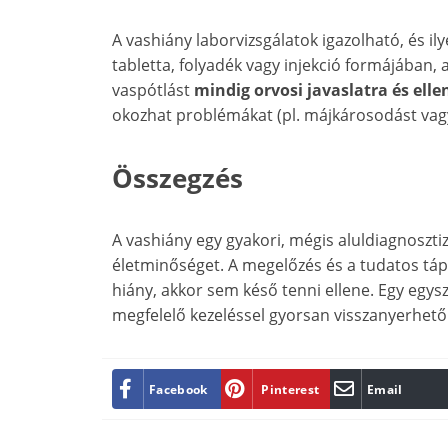
A vashiány laborvizsgálatok igazolható, és il
tabletta, folyadék vagy injekció formájában, 
vaspótlást
mindig orvosi javaslatra és elle
okozhat problémákat (pl. májkárosodást va
Összegzés
A vashiány egy gyakori, mégis aluldiagnoszt
életminőséget. A megelőzés és a tudatos tápl
hiány, akkor sem késő tenni ellene. Egy egysz
megfelelő kezeléssel gyorsan visszanyerhető a
Facebook
Pinterest
Email