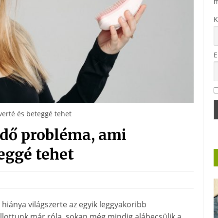
m
K
E
verté és beteggé tehet
ödő probléma, ami
teggé tehet
hiánya világszerte az egyik leggyakoribb
llottunk már róla, sokan még mindig alábecsülik a