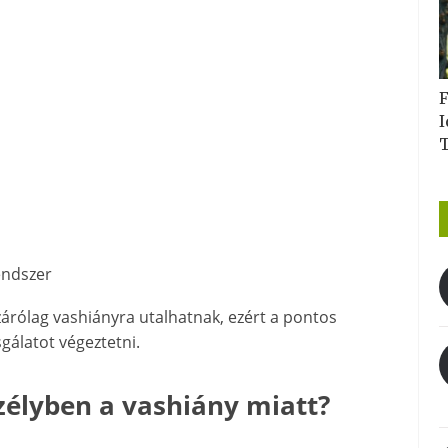
F
I
endszer
zárólag vashiányra utalhatnak, ezért a pontos
álatot végeztetni.
zélyben a vashiány miatt?