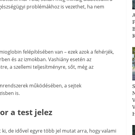
egészségügyi problémákhoz is vezethet, ha nem
F
B
K
ioglobin felépítésében van – ezek azok a fehérjék,
vérben és az izmokban. Vashiány esetén az
tre, a szellemi teljesítményre, sőt, még az
nzimrendszerek működésében, a sejtek
S
isben is.
N
V
V
r a test jelez
H
ki, de idővel egyre több jel mutat arra, hogy valami