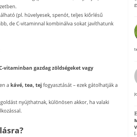
g
ezetben.
álható (pl. hüvelyesek, spenót, teljes kiőrlésű
bb, de C-vitaminnal kombinálva sokat javíthatunk
:
t
C-vitaminban gazdag zöldségeket vagy
ben a
kávé, tea, tej
fogyasztását – ezek gátolhatják a
J
oldást nyújthatnak, különösen akkor, ha valaki
lkozással.
E
M
V
lásra?
[