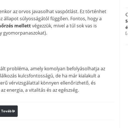
yenkor az orvos javasolhat vaspótlást. Ez történhet
C
az állapot súlyosságától függően. Fontos, hogy a
5
nőrzés mellett
végezzük, mivel a túl sok vas is
é
gy gyomorpanaszokat).
[
izált probléma, amely komolyan befolyásolhatja az
álkozás kulcsfontosságú, de ha már kialakult a
erű vérvizsgálattal könnyen ellenőrizhető, és
z energia, a vitalitás és az egészség.
Tovább
Print