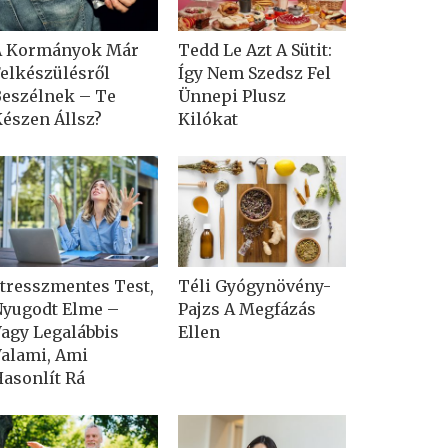
A Kormányok Már
Tedd Le Azt A Sütit:
elkészülésről
Így Nem Szedsz Fel
eszélnek – Te
Ünnepi Plusz
észen Állsz?
Kilókat
tresszmentes Test,
Téli Gyógynövény-
yugodt Elme –
Pajzs A Megfázás
agy Legalábbis
Ellen
alami, Ami
asonlít Rá