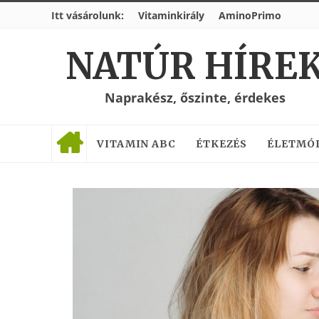
Itt vásárolunk:
Vitaminkirály
AminoPrimo
NATÚR HÍRE
Naprakész, őszinte, érdekes
VITAMIN ABC
ÉTKEZÉS
ÉLETMÓ