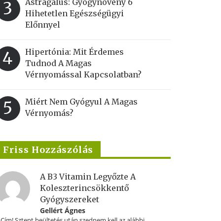
Astragalus: Gyógynövény 6
3
Hihetetlen Egészségügyi
Előnnyel
Hipertónia: Mit Érdemes
4
Tudnod A Magas
Vérnyomással Kapcsolatban?
Miért Nem Gyógyul A Magas
5
Vérnyomás?
Friss Hozzászólás
A B3 Vitamin Legyőzte A
Koleszterincsökkentő
Gyógyszereket
Gellért Ágnes
.Cím! Sztent beültetés után szednem kell az alábbi