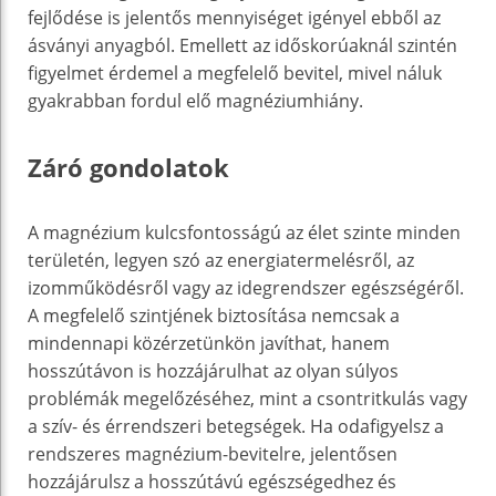
fejlődése is jelentős mennyiséget igényel ebből az
ásványi anyagból. Emellett az időskorúaknál szintén
figyelmet érdemel a megfelelő bevitel, mivel náluk
gyakrabban fordul elő magnéziumhiány.
Záró gondolatok
A magnézium kulcsfontosságú az élet szinte minden
területén, legyen szó az energiatermelésről, az
izomműködésről vagy az idegrendszer egészségéről.
A megfelelő szintjének biztosítása nemcsak a
mindennapi közérzetünkön javíthat, hanem
hosszútávon is hozzájárulhat az olyan súlyos
problémák megelőzéséhez, mint a csontritkulás vagy
a szív- és érrendszeri betegségek. Ha odafigyelsz a
rendszeres magnézium-bevitelre, jelentősen
hozzájárulsz a hosszútávú egészségedhez és