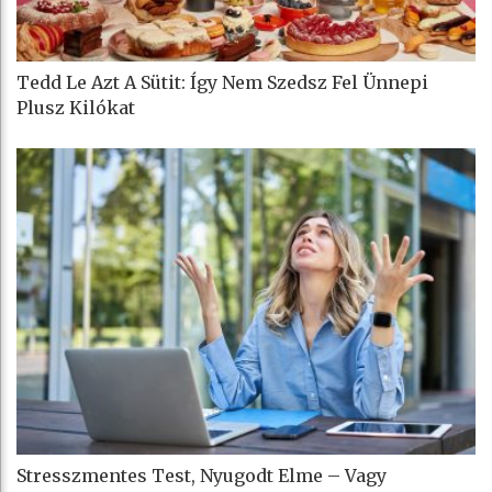
Tedd Le Azt A Sütit: Így Nem Szedsz Fel Ünnepi
Plusz Kilókat
Stresszmentes Test, Nyugodt Elme – Vagy