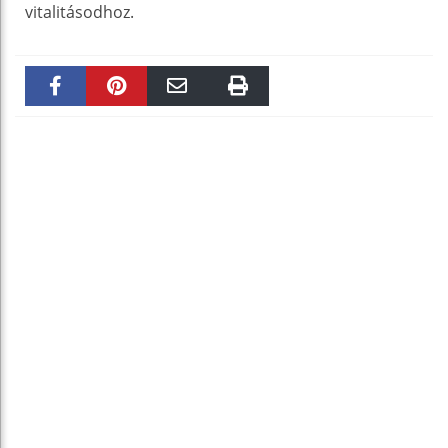
vitalitásodhoz.
Faceboo
Pinteres
Email
Print
k
t