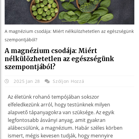
A magnézium csodája: Miért nélkülözhetetlen az egészségünk
szempontjából?
A magnézium csodája: Miért
nélkülözhetetlen az egészségünk
szempontjából?
2025 Jan 28
Szóljon Hozzá
Az életünk rohanó tempójában sokszor
elfeledkezünk arról, hogy testünknek milyen
alapvető tápanyagokra van szüksége. Az egyik
legfontosabb ásványi anyag, amit gyakran
alábecsülünk, a magnézium. Habár széles körben
ismert, mégis kevesen tudják, hogy mennyire