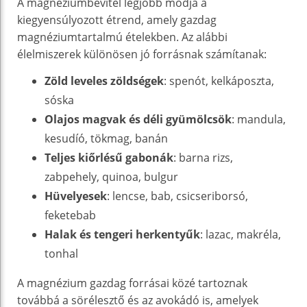
A magnéziumbevitel legjobb módja a
kiegyensúlyozott étrend, amely gazdag
magnéziumtartalmú ételekben. Az alábbi
élelmiszerek különösen jó forrásnak számítanak:
Zöld leveles zöldségek
: spenót, kelkáposzta,
sóska
Olajos magvak és déli gyümölcsök
: mandula,
kesudíó, tökmag, banán
Teljes kiőrlésű gabonák
: barna rizs,
zabpehely, quinoa, bulgur
Hüvelyesek
: lencse, bab, csicseriborsó,
feketebab
Halak és tengeri herkentyűk
: lazac, makréla,
tonhal
A magnézium gazdag forrásai közé tartoznak
továbbá a sörélesztő és az avokádó is, amelyek