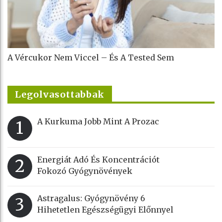
A Vércukor Nem Viccel – És A Tested Sem
Legolvasottabbak
A Kurkuma Jobb Mint A Prozac
1
Energiát Adó És Koncentrációt
2
Fokozó Gyógynövények
Astragalus: Gyógynövény 6
3
Hihetetlen Egészségügyi Előnnyel