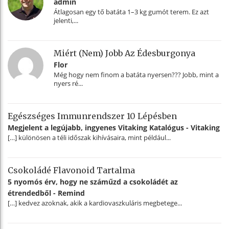
admin
Átlagosan egy tő batáta 1–3 kg gumót terem. Ez azt
jelenti,...
Miért (nem) Jobb Az Édesburgonya
Flor
Még hogy nem finom a batáta nyersen??? Jobb, mint a
nyers ré...
Egészséges Immunrendszer 10 Lépésben
Megjelent a legújabb, ingyenes Vitaking Katalógus - Vitaking
[…] különösen a téli időszak kihívásaira, mint például...
Csokoládé Flavonoid Tartalma
5 nyomós érv, hogy ne száműzd a csokoládét az
étrendedből - Remind
[…] kedvez azoknak, akik a kardiovaszkuláris megbetege...