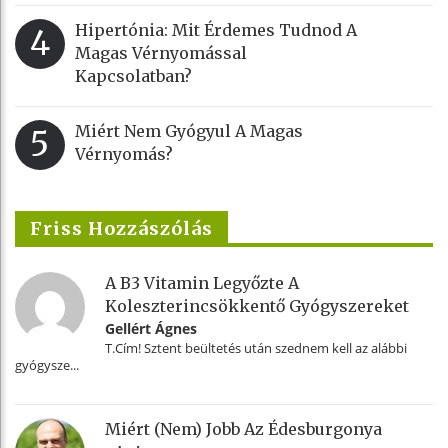
Hipertónia: Mit Érdemes Tudnod A
4
Magas Vérnyomással
Kapcsolatban?
Miért Nem Gyógyul A Magas
5
Vérnyomás?
Friss Hozzászólás
A B3 Vitamin Legyőzte A
Koleszterincsökkentő Gyógyszereket
Gellért Ágnes
T.Cím! Sztent beültetés után szednem kell az alábbi
gyógysze...
Miért (nem) Jobb Az Édesburgonya