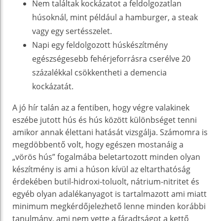
Nem találtak kockázatot a feldolgozatlan
húsoknál, mint például a hamburger, a steak
vagy egy sertésszelet.
Napi egy feldolgozott húskészítmény
egészségesebb fehérjeforrásra cserélve 20
százalékkal csökkentheti a demencia
kockázatát.
A jó hír talán az a fentiben, hogy végre valakinek
eszébe jutott hús és hús között különbséget tenni
amikor annak élettani hatását vizsgálja. Számomra is
megdöbbentő volt, hogy egészen mostanáig a
„vörös hús” fogalmába beletartozott minden olyan
készítmény is ami a húson kívül az eltarthatóság
érdekében butil-hidroxi-toluolt, nátrium-nitritet és
egyéb olyan adalékanyagot is tartalmazott ami miatt
minimum megkérdőjelezhető lenne minden korábbi
tanulmány, ami nem vette a fáradtságot a kettő