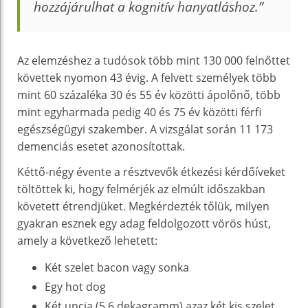
hozzájárulhat a kognitív hanyatláshoz.”
Az elemzéshez a tudósok több mint 130 000 felnőttet
követtek nyomon 43 évig. A felvett személyek több
mint 60 százaléka 30 és 55 év közötti ápolőnő, több
mint egyharmada pedig 40 és 75 év közötti férfi
egészségügyi szakember. A vizsgálat során 11 173
demenciás esetet azonosítottak.
Kéttő-négy évente a résztvevők étkezési kérdőíveket
töltöttek ki, hogy felmérjék az elmúlt időszakban
követett étrendjüket. Megkérdezték tőlük, milyen
gyakran esznek egy adag feldolgozott vörös húst,
amely a következő lehetett:
Két szelet bacon vagy sonka
Egy hot dog
Két uncia (5,6 dekagramm) azaz két kis szelet