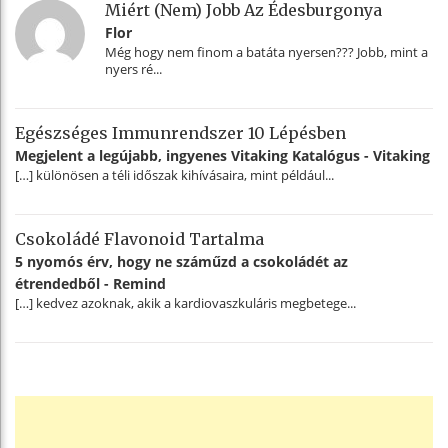
Miért (nem) Jobb Az Édesburgonya
Flor
Még hogy nem finom a batáta nyersen??? Jobb, mint a
nyers ré...
Egészséges Immunrendszer 10 Lépésben
Megjelent a legújabb, ingyenes Vitaking Katalógus - Vitaking
[…] különösen a téli időszak kihívásaira, mint például...
Csokoládé Flavonoid Tartalma
5 nyomós érv, hogy ne száműzd a csokoládét az
étrendedből - Remind
[…] kedvez azoknak, akik a kardiovaszkuláris megbetege...