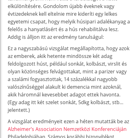
elkülönítésére. Gondolom újabb éveknek vagy
évtizedeknek kell eltelnie mire kideríti egy lelkes
egyetemi csapat, hogy melyik húsipari adalékanyag a
felelős a hanyatlásért és a hús rehabilitálva lesz.
Addig is álljon itt az eredmény tanulságul:
Ez a nagyszabású vizsgálat megállapította, hogy azok
az emberek, akik hetente mindössze két adag
feldolgozott húst, például sonkát, kolbászt, virslit és
olyan közönséges felvágottakat, mint a parizer vagy
a szalámi fogyasztottak, 14 százalékkal nagyobb
valószínűséggel alakult ki demencia mint azoknál,
akik háromnál kevesebbet adagot ettek havonta.
(Egy adag itt két szelet sonkát, 5dkg kolbászt, stb…
jelentett.)
A vizsgálat eredményeit ezen a héten mutatták be az
Alzheimer’s Association Nemzetközi Konferenciáján
Philadelphiában. Számos korábbi bizonyítékot