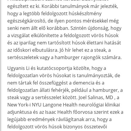
egészített ez ki. Korábbi tanulmányok már jelezték,
hogy a legtöbb feldolgozott húskészítmény
egészségkárosító, de ilyen pontos mérésekkel még
senki nem állt elő korábban. Szintén újdonság, hogy
a vizsgálat elkülönítette a feldolgozott vörös húsok
és az iparilag nem tartósított húsok élettani hatását
az időskori elbutulásra. Jó hír lehet ez a steak, a
sertésszeletek vagy a hamburger rajongók számára.
Ugyanis Li és kutatócsoportja közölte, hogy a
feldolgozatlan vörös húsokat is tanulmányozták, de
nem tártak fel összefüggést a demencia és a
feldolgozatlan állati fehérjék, például a hamburger, a
steak vagy a sertésszelet között. Joel Salinas, MD , a
New York-i NYU Langone Health neurológiai klinikai
adjunktusa és az Isaac Health főorvosa szerint ezek a
legújabb eredmények rávilágítanak arra, hogy a
feldolgozott vörös húsok bizonyos összetevői