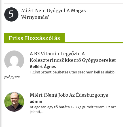
Miért Nem Gyógyul A Magas
5
Vérnyomás?
Friss Hozzászólás
A B3 Vitamin Legyőzte A
Koleszterincsökkentő Gyógyszereket
Gellért Ágnes
T.Cím! Sztent beültetés után szednem kell az alábbi
gyógysze...
Miért (nem) Jobb Az Édesburgonya
admin
Átlagosan egy tő batáta 1–3 kg gumót terem. Ez azt
jelenti,...