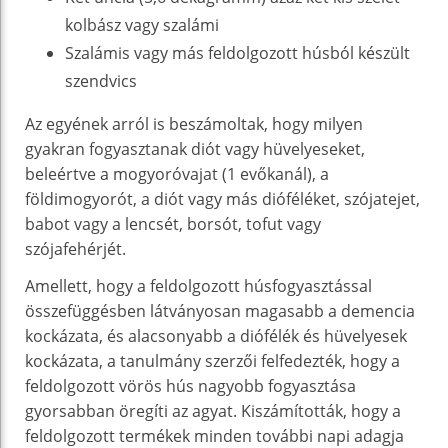
kolbász vagy szalámi
Szalámis vagy más feldolgozott húsból készült
szendvics
Az egyének arról is beszámoltak, hogy milyen
gyakran fogyasztanak diót vagy hüvelyeseket,
beleértve a mogyoróvajat (1 evőkanál), a
földimogyorót, a diót vagy más dióféléket, szójatejet,
babot vagy a lencsét, borsót, tofut vagy
szójafehérjét.
Amellett, hogy a feldolgozott húsfogyasztással
összefüggésben látványosan magasabb a demencia
kockázata, és alacsonyabb a diófélék és hüvelyesek
kockázata, a tanulmány szerzői felfedezték, hogy a
feldolgozott vörös hús nagyobb fogyasztása
gyorsabban öregíti az agyat. Kiszámították, hogy a
feldolgozott termékek minden további napi adagja