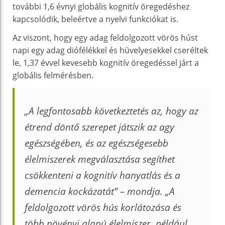
további 1,6 évnyi globális kognitív öregedéshez
kapcsolódik, beleértve a nyelvi funkciókat is.
Az viszont, hogy egy adag feldolgozott vörös húst
napi egy adag diófélékkel és hüvelyesekkel cseréltek
le, 1,37 évvel kevesebb kognitív öregedéssel járt a
globális felmérésben.
„A legfontosabb következtetés az, hogy az
étrend döntő szerepet játszik az agy
egészségében, és az egészségesebb
élelmiszerek megválasztása segíthet
csökkenteni a kognitív hanyatlás és a
demencia kockázatát” – mondja. „A
feldolgozott vörös hús korlátozása és
több növényi alapú élelmiszer, például