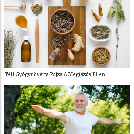
Téli Gyógynövény-Pajzs A Megfázás Ellen