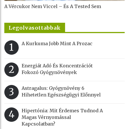
A Vércukor Nem Viccel – És A Tested Sem
Legolvasottabbak
A Kurkuma Jobb Mint A Prozac
1
Energiát Adó És Koncentrációt
2
Fokozó Gyógynövények
Astragalus: Gyógynövény 6
3
Hihetetlen Egészségügyi Előnnyel
Hipertónia: Mit Érdemes Tudnod A
4
Magas Vérnyomással
Kapcsolatban?