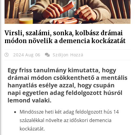
Virsli, szalámi, sonka, kolbász drámai
módon növelik a demencia kockázatát
2024 Aug 06
Szóljon Hozzá
Egy friss tanulmány kimutatta, hogy
drámai módon csökkenthető a mentális
hanyatlás esélye azzal, hogy csupán
napi egyetlen adag feldolgozott húsról
lemond valaki.
Mindössze heti két adag feldolgozott hús 14
százalékkal növelte az időskori demencia
kockázatát.