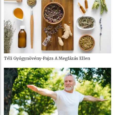
Téli Gyógynövény-Pajzs A Megfázás Ellen