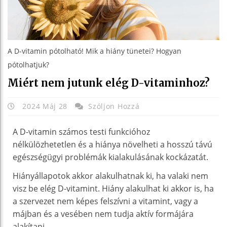
A D-vitamin pótolható! Mik a hiány tünetei? Hogyan
pótolhatjuk?
Miért nem jutunk elég D-vitaminhoz?
2024 Máj 28
Szóljon Hozzá
A D-vitamin számos testi funkcióhoz
nélkülözhetetlen és a hiánya növelheti a hosszú távú
egészségügyi problémák kialakulásának kockázatát.
Hiányállapotok akkor alakulhatnak ki, ha valaki nem
visz be elég D-vitamint. Hiány alakulhat ki akkor is, ha
a szervezet nem képes felszívni a vitamint, vagy a
májban és a vesében nem tudja aktív formájára
alakítani.