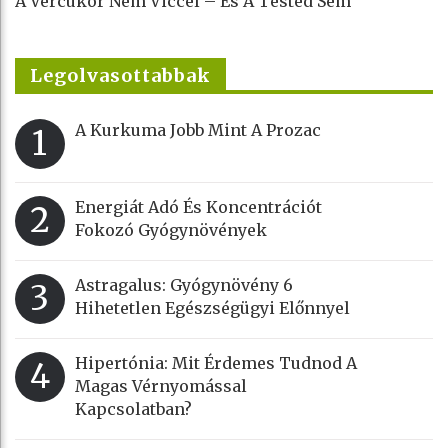
A Vércukor Nem Viccel – És A Tested Sem
Legolvasottabbak
A Kurkuma Jobb Mint A Prozac
1
Energiát Adó És Koncentrációt
2
Fokozó Gyógynövények
Astragalus: Gyógynövény 6
3
Hihetetlen Egészségügyi Előnnyel
Hipertónia: Mit Érdemes Tudnod A
4
Magas Vérnyomással
Kapcsolatban?