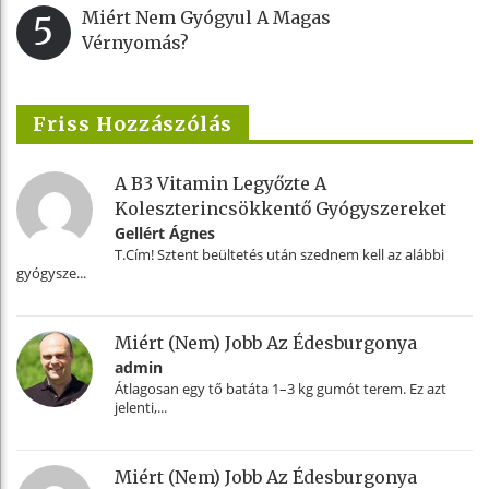
Miért Nem Gyógyul A Magas
5
Vérnyomás?
Friss Hozzászólás
A B3 Vitamin Legyőzte A
Koleszterincsökkentő Gyógyszereket
Gellért Ágnes
T.Cím! Sztent beültetés után szednem kell az alábbi
gyógysze...
Miért (nem) Jobb Az Édesburgonya
admin
Átlagosan egy tő batáta 1–3 kg gumót terem. Ez azt
jelenti,...
Miért (nem) Jobb Az Édesburgonya