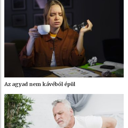
Az agyad nem kávéból épül