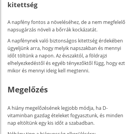
kitettség
A napfény fontos a növeléséhez, de a nem megfelelő
napsugárzás növeli a bőrrák kockázatát.
A napfénynek való biztonságos kitettség érdekében
ügyeljünk arra, hogy melyik napszakban és mennyi
időt töltünk a napon. Az évszaktól, a földrajzi
elhelyezkedéstől és egyéb tényezőktől függ, hogy ezt
mikor és mennyi ideig kell megtenni.
Megelőzés
A hiány megelőzésének legjobb módja, ha D-
vitaminban gazdag ételeket fogyasztunk, és minden
nap eltöltünk egy kis időt a szabadban.
Néhány tipp a hiányosság elkerülésére: