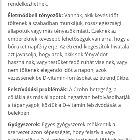
rendelkezhetnek.
Életmódbeli tényezők:
Vannak, akik kevés időt
töltenek a szabadban munkájuk, rossz egészségi
állapotuk vagy más tényezők miatt. Ezeknek az
embereknek kevesebb lehetőségük van arra, hogy a
bőrüket napfény érje. Az étrend-kiegészítők hivatala
azt javasolja, hogy azok, akik sok fényvédőt
használnak, vagy testüket fedő ruhát viselnek, vagy
nem töltenek elegendő időt a napon, azok
vezessenek be D-vitamin-forrásokat az étrendjükbe.
Felszívódási problémák:
A Crohn-betegség, a
cöliákia és más állapotok negatívan befolyásolhatják
a tápanyagok, köztük a D-vitamin felszívódását a
belekben.
Gyógyszerek:
Egyes gyógyszerek csökkentik a
szervezet azon képességét, hogy felszívja vagy
szintetizálja a D-vitamint. Ide tartoznak többek között