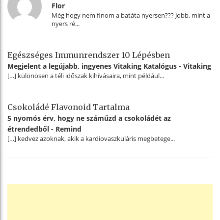
Flor
Még hogy nem finom a batáta nyersen??? Jobb, mint a
nyers ré...
Egészséges Immunrendszer 10 Lépésben
Megjelent a legújabb, ingyenes Vitaking Katalógus - Vitaking
[…] különösen a téli időszak kihívásaira, mint például...
Csokoládé Flavonoid Tartalma
5 nyomós érv, hogy ne száműzd a csokoládét az
étrendedből - Remind
[…] kedvez azoknak, akik a kardiovaszkuláris megbetege...