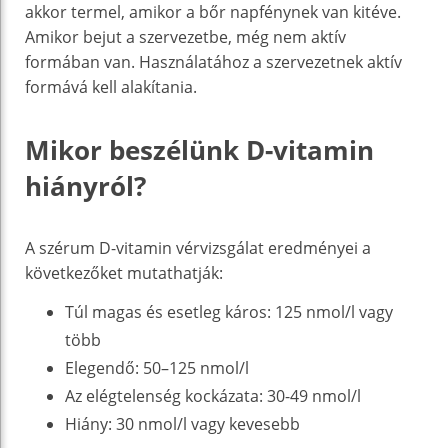
akkor termel, amikor a bőr napfénynek van kitéve.
Amikor bejut a szervezetbe, még nem aktív
formában van. Használatához a szervezetnek aktív
formává kell alakítania.
Mikor beszélünk D-vitamin
hiányról?
A szérum D-vitamin vérvizsgálat eredményei a
következőket mutathatják:
Túl magas és esetleg káros: 125 nmol/l vagy
több
Elegendő: 50–125 nmol/l
Az elégtelenség kockázata: 30-49 nmol/l
Hiány: 30 nmol/l vagy kevesebb