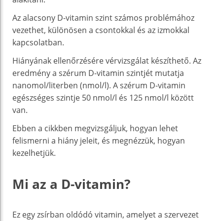
Az alacsony D-vitamin szint számos problémához
vezethet, különösen a csontokkal és az izmokkal
kapcsolatban.
Hiányának ellenőrzésére vérvizsgálat készíthető. Az
eredmény a szérum D-vitamin szintjét mutatja
nanomol/literben (nmol/l). A szérum D-vitamin
egészséges szintje 50 nmol/l és 125 nmol/l között
van.
Ebben a cikkben megvizsgáljuk, hogyan lehet
felismerni a hiány jeleit, és megnézzük, hogyan
kezelhetjük.
Mi az a D-vitamin?
Ez egy zsírban oldódó vitamin, amelyet a szervezet