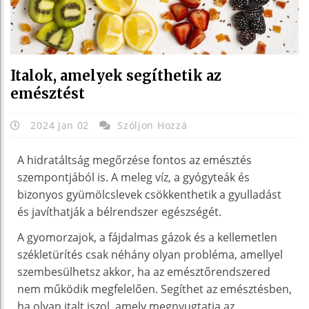
Italok, amelyek segíthetik az
emésztést
2024 Jan 02
Szóljon Hozzá
A hidratáltság megőrzése fontos az emésztés
szempontjából is. A meleg víz, a gyógyteák és
bizonyos gyümölcslevek csökkenthetik a gyulladást
és javíthatják a bélrendszer egészségét.
A gyomorzajok, a fájdalmas gázok és a kellemetlen
székletürítés csak néhány olyan probléma, amellyel
szembesülhetsz akkor, ha az emésztőrendszered
nem működik megfelelően. Segíthet az emésztésben,
ha olyan italt iszol, amely megnyugtatja az