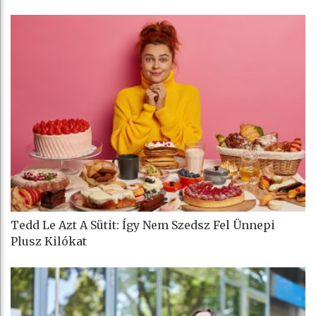
Tedd Le Azt A Sütit: Így Nem Szedsz Fel Ünnepi
Plusz Kilókat