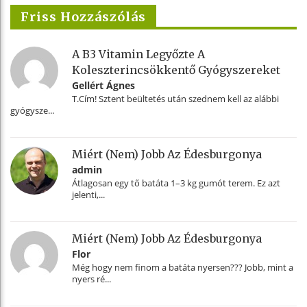
Friss Hozzászólás
A B3 Vitamin Legyőzte A
Koleszterincsökkentő Gyógyszereket
Gellért Ágnes
T.Cím! Sztent beültetés után szednem kell az alábbi
gyógysze...
Miért (nem) Jobb Az Édesburgonya
admin
Átlagosan egy tő batáta 1–3 kg gumót terem. Ez azt
jelenti,...
Miért (nem) Jobb Az Édesburgonya
Flor
Még hogy nem finom a batáta nyersen??? Jobb, mint a
nyers ré...