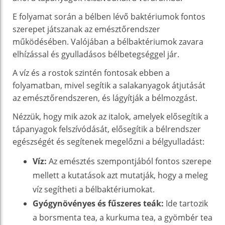
E folyamat során a bélben lévő baktériumok fontos
szerepet játszanak az emésztőrendszer
működésében. Valójában a bélbaktériumok zavara
elhízással és gyulladásos bélbetegséggel jár.
A víz és a rostok szintén fontosak ebben a
folyamatban, mivel segítik a salakanyagok átjutását
az emésztőrendszeren, és lágyítják a bélmozgást.
Nézzük, hogy mik azok az italok, amelyek elősegítik a
tápanyagok felszívódását, elősegítik a bélrendszer
egészségét és segítenek megelőzni a bélgyulladást:
Víz:
Az emésztés szempontjából fontos szerepe
mellett a kutatások azt mutatják, hogy a meleg
víz segítheti a bélbaktériumokat.
Gyógynövényes és fűszeres teák:
Ide tartozik
a borsmenta tea, a kurkuma tea, a gyömbér tea