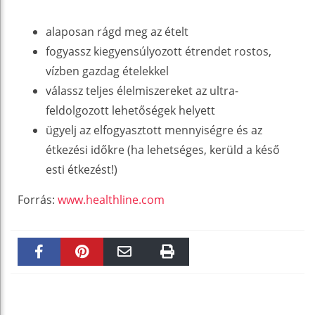
alaposan rágd meg az ételt
fogyassz kiegyensúlyozott étrendet rostos,
vízben gazdag ételekkel
válassz teljes élelmiszereket az ultra-
feldolgozott lehetőségek helyett
ügyelj az elfogyasztott mennyiségre és az
étkezési időkre (ha lehetséges, kerüld a késő
esti étkezést!)
Forrás:
www.healthline.com
Faceboo
Pinteres
Email
Print
k
t