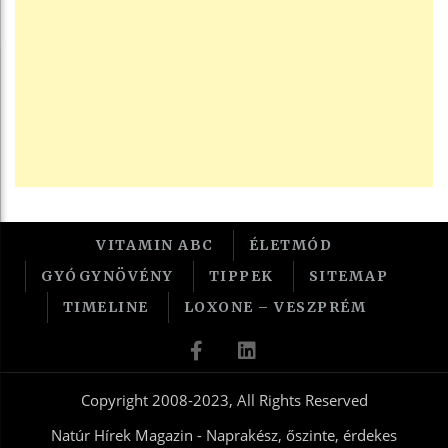
VITAMIN ABC
ÉLETMÓD
GYÓGYNÖVÉNY
TIPPEK
SITEMAP
TIMELINE
LOXONE – VESZPRÉM
Copyright 2008-2023, All Rights Reserved
Natúr Hírek Magazin - Naprakész, őszinte, érdekes