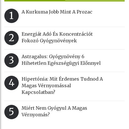
A Kurkuma Jobb Mint A Prozac
1
Energiát Adó És Koncentrációt
2
Fokozó Gyógynövények
Astragalus: Gyógynövény 6
3
Hihetetlen Egészségügyi Előnnyel
Hipertónia: Mit Érdemes Tudnod A
4
Magas Vérnyomással
Kapcsolatban?
Miért Nem Gyógyul A Magas
5
Vérnyomás?