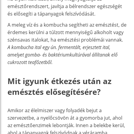
emésztőrendszert, javítja a bélrendszer egészségét
és elősegíti a tápanyagok felszívódását.
A meleg víz és a kombucha segítheti az emésztést, de
érdemes kerülni a túlzott mennyiségű alkoholt vagy
szénsavas italokat, ha emésztési problémái vannak.
A kombucha ital egy ún. fermentált, erjesztett ital,
amelyet gomba- és baktériumkultúrával állítanak elő
cukrozott teafőzetből.
Mit igyunk étkezés után az
emésztés elősegítésére?
Amikor az élelmiszer vagy folyadék bejut a
szervezetbe, a nyelőcsövön át a gyomorba jut, ahol
az emésztőenzimek lebontják. Innen a belekbe kerül,
ahol a tápanyagok felszívódnak a véráramba.