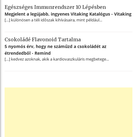
Egészséges Immunrendszer 10 Lépésben
Megjelent a legújabb, ingyenes Vitaking Katalógus - Vitaking
[…] különösen a téli időszak kihívásaira, mint például...
Csokoládé Flavonoid Tartalma
5 nyomós érv, hogy ne száműzd a csokoládét az
étrendedből - Remind
[…] kedvez azoknak, akik a kardiovaszkuláris megbetege...