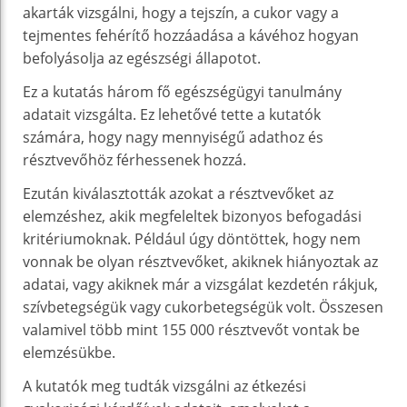
akarták vizsgálni, hogy a tejszín, a cukor vagy a
tejmentes fehérítő hozzáadása a kávéhoz hogyan
befolyásolja az egészségi állapotot.
Ez a kutatás három fő egészségügyi tanulmány
adatait vizsgálta. Ez lehetővé tette a kutatók
számára, hogy nagy mennyiségű adathoz és
résztvevőhöz férhessenek hozzá.
Ezután kiválasztották azokat a résztvevőket az
elemzéshez, akik megfeleltek bizonyos befogadási
kritériumoknak. Például úgy döntöttek, hogy nem
vonnak be olyan résztvevőket, akiknek hiányoztak az
adatai, vagy akiknek már a vizsgálat kezdetén rákjuk,
szívbetegségük vagy cukorbetegségük volt. Összesen
valamivel több mint 155 000 résztvevőt vontak be
elemzésükbe.
A kutatók meg tudták vizsgálni az étkezési