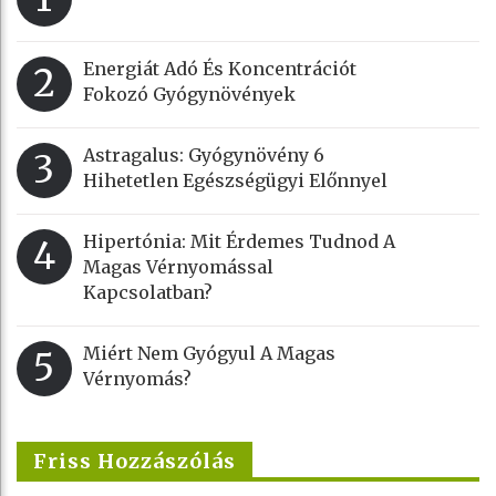
Energiát Adó És Koncentrációt
2
Fokozó Gyógynövények
Astragalus: Gyógynövény 6
3
Hihetetlen Egészségügyi Előnnyel
Hipertónia: Mit Érdemes Tudnod A
4
Magas Vérnyomással
Kapcsolatban?
Miért Nem Gyógyul A Magas
5
Vérnyomás?
Friss Hozzászólás