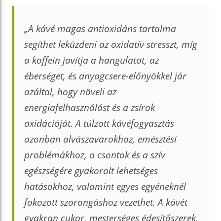
„A kávé magas antioxidáns tartalma
segíthet leküzdeni az oxidatív stresszt, míg
a koffein javítja a hangulatot, az
éberséget, és anyagcsere-előnyökkel jár
azáltal, hogy növeli az
energiafelhasználást és a zsírok
oxidációját. A túlzott kávéfogyasztás
azonban alvászavarokhoz, emésztési
problémákhoz, a csontok és a szív
egészségére gyakorolt lehetséges
hatásokhoz, valamint egyes egyéneknél
fokozott szorongáshoz vezethet. A kávét
gyakran cukor, mesterséges édesítőszerek,