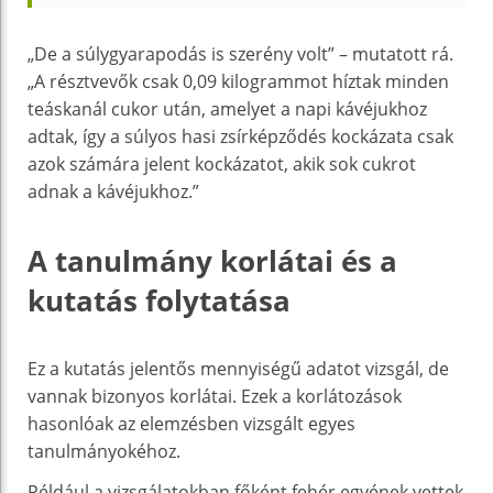
„De a súlygyarapodás is szerény volt” – mutatott rá.
„A résztvevők csak 0,09 kilogrammot híztak minden
teáskanál cukor után, amelyet a napi kávéjukhoz
adtak, így a súlyos hasi zsírképződés kockázata csak
azok számára jelent kockázatot, akik sok cukrot
adnak a kávéjukhoz.”
A tanulmány korlátai és a
kutatás folytatása
Ez a kutatás jelentős mennyiségű adatot vizsgál, de
vannak bizonyos korlátai. Ezek a korlátozások
hasonlóak az elemzésben vizsgált egyes
tanulmányokéhoz.
Például a vizsgálatokban főként fehér egyének vettek