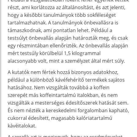
részt, ami korlátozza az általánosítást, és azt jelenti,
hogy a későbbi tanulmányok több sokféleséget
tartalmazhatnak. A tanulmányok önbevallásra is
támaszkodnak, ami pontatlan lehet. Például a
testsúlyt önbevallás alapján határozták meg, és csak
egy részmintában ellenőrizték. Az önbevallás alapján
mért testsúly körülbelül 1,5 kilogrammal
alacsonyabb volt, mint a személyzet által mért súly.
A kutatók nem fértek hozzá bizonyos adatokhoz,
például a különböző kávéfehérítő termékek sajátos
hatásához. Nem vizsgálták továbbá a koffein
szerepét más koffeintartalmú italokban, és nem
vizsgálták a mesterséges édesítőszerek hatását sem.
És nem nézték a kereskedelmi forgalomban kapható,
cukorral édesített, magasabb kalóriatartalmú
kávéitalokat.
A szerzők azt is megjegyzik, hogy az eredményeket