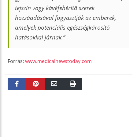
tejszín vagy kávéfehérítő szerek
hozzáadásával fogyasztják az emberek,
amelyek potenciális egészségkárosító
hatásokkal járnak.”
Forrás:
www.medicalnewstoday.com
Faceboo
Pinteres
Email
Print
k
t