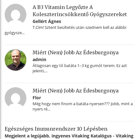
A B3 Vitamin Legyőzte A
Koleszterincsökkentő Gyógyszereket
Gellért Ágnes
T.Cím! Sztent beültetés után szednem kell az alábbi
gyógysze...
Miért (nem) Jobb Az Édesburgonya
admin
Átlagosan egy tő batáta 1–3 kg gumót terem. Ez azt
jelenti,...
Miért (nem) Jobb Az Édesburgonya
Flor
Még hogy nem finom a batáta nyersen??? Jobb, mint a
nyers ré...
Egészséges Immunrendszer 10 Lépésben
Megjelent a legújabb, ingyenes Vitaking Katalógus - Vitaking