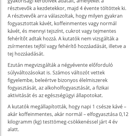
gyakorisági kérdőívek adatait, amelyeket a
résztvevők a kezdetekkor, majd 4 évente töltöttek ki.
A résztvevők arra válaszoltak, hogy milyen gyakran
fogyasztottak kávét, koffeinmentes vagy normál
kávét, és mennyi tejszínt, cukrot vagy tejmentes
fehérítőt adtak hozzá. A kutatók nem vizsgálták a
zsírmentes tejföl vagy fehérítő hozzáadását, illetve a
tej hozzáadását.
Ezután megvizsgálták a négyévente előforduló
súlyváltozásokat is. Számos változót vettek
figyelembe, beleértve bizonyos élelmiszerek
fogyasztását, az alkoholfogyasztását, a fizikai
aktivitását és az egészségügyi állapotokat.
A kutatók megállapították, hogy napi 1 csésze kávé –
akár koffeinmentes, akár normál – elfogyasztása 0,12
kilogramm (kg) testtömeg-csökkenéssel járt 4 év
alatt.