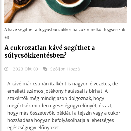
A kávé segíthet a fogyásban, akkor ha cukor nélkül fogyasszuk
el!
A cukrozatlan kávé segíthet a
súlycsökkentésben?
2023 Okt 09
Szóljon Hozzá
A kávé már csupán italként is nagyon élvezetes, de
emellett számos jótékony hatással is bírhat. A
szakértők még mindig azon dolgoznak, hogy
megértsék minden egészségügyi előnyét, és azt,
hogy más összetevők, például a tejszín vagy a cukor
hozzáadása hogyan befolyásolhatja a lehetséges
egészségügyi előnyöket.