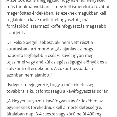
más tanulmányokban is meg kell ismételni a további
megerősítés érdekében, és ezeknek magukban kell
foglalniuk a kávé mellett elfogyasztott, más
forrásokból származó koffeinfogyasztás magasabb
szintjét is.
Dr. Felix Spiegel, sebész, aki nem vett részt a
kutatásban, azt mondta: „Az ajánlás az, hogy
naponta legfeljebb 5 csésze kávét igyon meg
tejszínnel vagy anélkül az egészségügyi előnyök és a
súlykontroll érdekében. A cukor hozzáadása
azonban nem ajánlott.”
Rydyger megjegyezte, hogy a mértékletesség
továbbra is kulcsfontosságú a kávéfogyasztás során:
„A kiegyensúlyozott kávéfogyasztás érdekében az
egyéneknek törekedniük kell a mértékletességre,
általában napi 3-4 csésze vagy körülbelül 400 mg