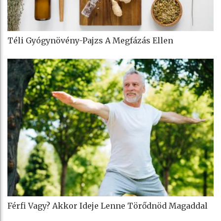
Téli Gyógynövény-Pajzs A Megfázás Ellen
Férfi Vagy? Akkor Ideje Lenne Törődnöd Magaddal