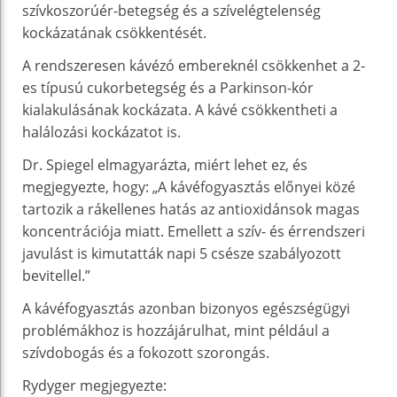
szívkoszorúér-betegség és a szívelégtelenség
kockázatának csökkentését.
A rendszeresen kávézó embereknél csökkenhet a 2-
es típusú cukorbetegség és a Parkinson-kór
kialakulásának kockázata. A kávé csökkentheti a
halálozási kockázatot is.
Dr. Spiegel elmagyarázta, miért lehet ez, és
megjegyezte, hogy: „A kávéfogyasztás előnyei közé
tartozik a rákellenes hatás az antioxidánsok magas
koncentrációja miatt. Emellett a szív- és érrendszeri
javulást is kimutatták napi 5 csésze szabályozott
bevitellel.”
A kávéfogyasztás azonban bizonyos egészségügyi
problémákhoz is hozzájárulhat, mint például a
szívdobogás és a fokozott szorongás.
Rydyger megjegyezte: