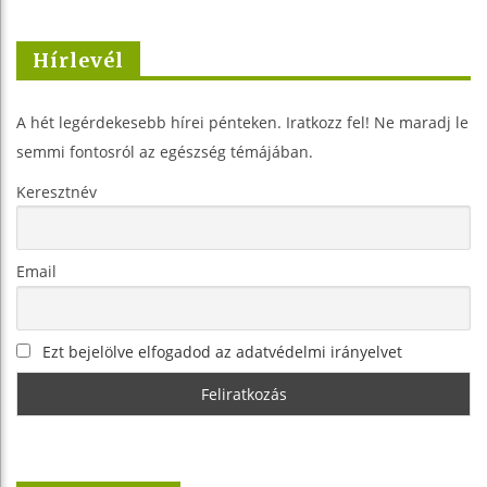
Hírlevél
A hét legérdekesebb hírei pénteken. Iratkozz fel! Ne maradj le
semmi fontosról az egészség témájában.
Keresztnév
Email
Ezt bejelölve elfogadod az adatvédelmi irányelvet