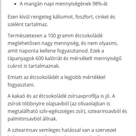
A mangán napi mennyiségének 98%-át
Ezen kívül rengeteg káliumot, foszfort, cinket és
szelént tartalmaz.
Természetesen a 100 gramm étcsokoládé
meglehetősen nagy mennyiség, és nem olyasmi,
amit naponta kellene fogyasztanod. Ezek a
tápanyagok 600 kalóriát és mérsékelt mennyiségű
cukrot is tartalmaznak.
Emiatt az étcsokoládét a legjobb mértékkel
fogyasztani.
A kakaó és az étcsokoládé zsírsavprofilja is jó. A
zsírok többnyire olajsavból (az olívaolajban is
megtalálható szív-egészséges zsír), sztearinsavból és
palmitinsavból állnak.
A sztearinsav semleges hatással van a szervezet