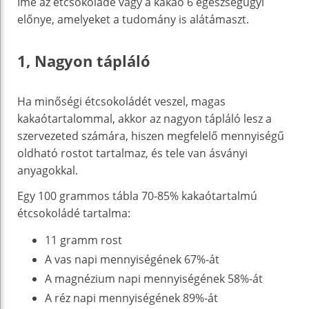
Íme az étcsokoládé vagy a kakaó 6 egészségügyi
előnye, amelyeket a tudomány is alátámaszt.
1, Nagyon tápláló
Ha minőségi étcsokoládét veszel, magas
kakaótartalommal, akkor az nagyon tápláló lesz a
szervezeted számára, hiszen megfelelő mennyiségű
oldható rostot tartalmaz, és tele van ásványi
anyagokkal.
Egy 100 grammos tábla 70-85% kakaótartalmú
étcsokoládé tartalma:
11 gramm rost
A vas napi mennyiségének 67%-át
A magnézium napi mennyiségének 58%-át
A réz napi mennyiségének 89%-át