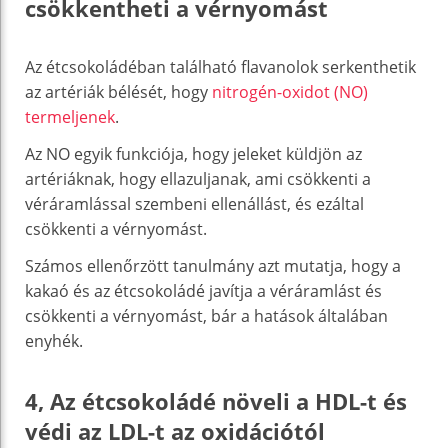
csökkentheti a vérnyomást
Az étcsokoládéban található flavanolok serkenthetik
az artériák bélését, hogy
nitrogén-oxidot (NO)
termeljenek
.
Az NO egyik funkciója, hogy jeleket küldjön az
artériáknak, hogy ellazuljanak, ami csökkenti a
véráramlással szembeni ellenállást, és ezáltal
csökkenti a vérnyomást.
Számos ellenőrzött tanulmány azt mutatja, hogy a
kakaó és az étcsokoládé javítja a véráramlást és
csökkenti a vérnyomást, bár a hatások általában
enyhék.
4, Az étcsokoládé növeli a HDL-t és
védi az LDL-t az oxidációtól