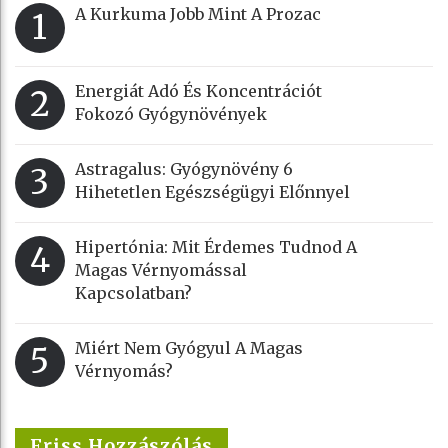
A Kurkuma Jobb Mint A Prozac
1
Energiát Adó És Koncentrációt
2
Fokozó Gyógynövények
Astragalus: Gyógynövény 6
3
Hihetetlen Egészségügyi Előnnyel
Hipertónia: Mit Érdemes Tudnod A
4
Magas Vérnyomással
Kapcsolatban?
Miért Nem Gyógyul A Magas
5
Vérnyomás?
Friss Hozzászólás