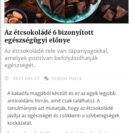
Az étcsokoládé 6 bizonyított
egészségügyi előnye
Az étcsokoládé tele van tápanyagokkal,
amelyek pozitívan befolyásolhatják
egészségét.
2021 Dec 27
Szóljon Hozzá
A kakaófa magjából készült és ez az egyik legjobb
antioxidáns forrás, amit csak találhatsz. A
tanulmányok azt mutatják, hogy az étcsokoládé
javítja az egészséget és csökkenti a szívbetegségek
kockázatát.