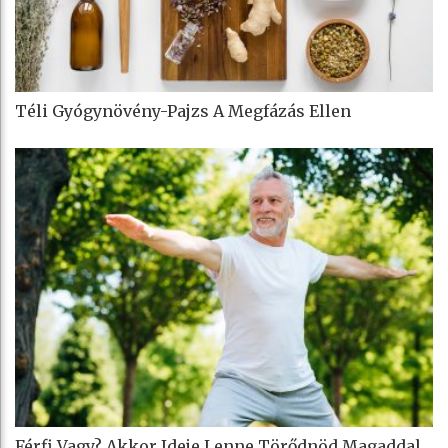
Téli Gyógynövény-Pajzs A Megfázás Ellen
Férfi Vagy? Akkor Ideje Lenne Törődnöd Magaddal