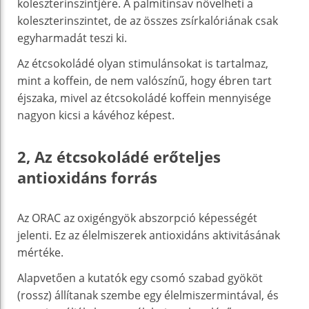
koleszterinszintjére. A palmitinsav növelheti a
koleszterinszintet, de az összes zsírkalóriának csak
egyharmadát teszi ki.
Az étcsokoládé olyan stimulánsokat is tartalmaz,
mint a koffein, de nem valószínű, hogy ébren tart
éjszaka, mivel az étcsokoládé koffein mennyisége
nagyon kicsi a kávéhoz képest.
2, Az étcsokoládé erőteljes
antioxidáns forrás
Az ORAC az oxigéngyök abszorpció képességét
jelenti. Ez az élelmiszerek antioxidáns aktivitásának
mértéke.
Alapvetően a kutatók egy csomó szabad gyököt
(rossz) állítanak szembe egy élelmiszermintával, és