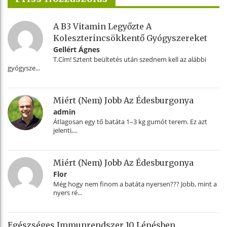
A B3 Vitamin Legyőzte A
Koleszterincsökkentő Gyógyszereket
Gellért Ágnes
T.Cím! Sztent beültetés után szednem kell az alábbi
gyógysze...
Miért (nem) Jobb Az Édesburgonya
admin
Átlagosan egy tő batáta 1–3 kg gumót terem. Ez azt
jelenti,...
Miért (nem) Jobb Az Édesburgonya
Flor
Még hogy nem finom a batáta nyersen??? Jobb, mint a
nyers ré...
Egészséges Immunrendszer 10 Lépésben