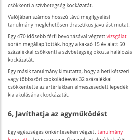
csökkenti a szívbetegség kockázatát.
Valójában számos hosszú távú megfigyelési
tanulmány meglehetősen drasztikus javulást mutat.
Egy 470 idősebb férfi bevonásával végzett
vizsgálat
során megállapították, hogy a kakaó 15 év alatt 50
százalékkal csökkenti a szívbetegség okozta halálozás
kockázatát.
Egy másik tanulmány kimutatta, hogy a heti kétszeri
vagy többszöri csokoládéevés 32 százalékkal
csökkentette az artériákban elmeszesedett lepedék
kialakulásának kockázatát.
6, Javíthatja az agyműködést
Egy egészséges önkénteseken végzett
tanulmány
kimutatta
, hogy a magas flavanoltartalmú kakaó 5