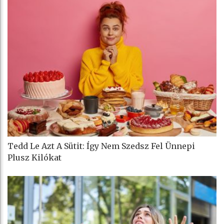
Tedd Le Azt A Sütit: Így Nem Szedsz Fel Ünnepi
Plusz Kilókat