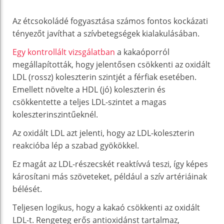
Az étcsokoládé fogyasztása számos fontos kockázati
tényezőt javíthat a szívbetegségek kialakulásában.
Egy kontrollált vizsgálatban
a kakaóporról
megállapították, hogy jelentősen csökkenti az oxidált
LDL (rossz) koleszterin szintjét a férfiak esetében.
Emellett növelte a HDL (jó) koleszterin és
csökkentette a teljes LDL-szintet a magas
koleszterinszintűeknél.
Az oxidált LDL azt jelenti, hogy az LDL-koleszterin
reakcióba lép a szabad gyökökkel.
Ez magát az LDL-részecskét reaktívvá teszi, így képes
károsítani más szöveteket, például a szív artériáinak
bélését.
Teljesen logikus, hogy a kakaó csökkenti az oxidált
LDL-t. Rengeteg erős antioxidánst tartalmaz,