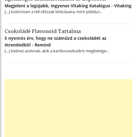
Megjelent a legújabb, ingyenes Vitaking Katalógus - Vitaking
[…] különösen a téli időszak kihívásaira, mint például...
Csokoládé Flavonoid Tartalma
5 nyomós érv, hogy ne száműzd a csokoládét az
étrendedből - Remind
[…] kedvez azoknak, akik a kardiovaszkuláris megbetege...