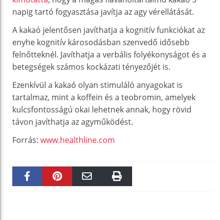
napig tartó fogyasztása javítja az agy vérellátását.
A kakaó jelentősen javíthatja a kognitív funkciókat az
enyhe kognitív károsodásban szenvedő idősebb
felnőtteknél. Javíthatja a verbális folyékonyságot és a
betegségek számos kockázati tényezőjét is.
Ezenkívül a kakaó olyan stimuláló anyagokat is
tartalmaz, mint a koffein és a teobromin, amelyek
kulcsfontosságú okai lehetnek annak, hogy rövid
távon javíthatja az agyműködést.
Forrás:
www.healthline.com
Faceboo
Pinteres
Email
Print
k
t