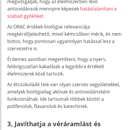
megvizsgálják, hogy az élelmiszerben lévő
antioxidánsok mennyire képesek
hatástalanítani a
szabad gyököket
.
Az ORAC értékek biológiai relevanciája
megkérdőjelezhető, mivel kémcsőben mérik, és nem
biztos, hogy pontosan ugyanolyan hatással lesz a
szervezetre is.
Érdemes azonban megemlíteni, hogy a nyers,
feldolgozatlan kakaóbab a legjobbra értékelt
élelmiszerek közé tartozik.
Az étcsokoládé tele van olyan szerves vegyületekkel,
amelyek biológiailag aktívak és antioxidánsként
funkcionálnak. Ide tartoznak többek között a
polifenolok, flavanolok és katechinek.
3, Javíthatja a véráramlást és