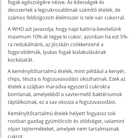
fogak egészségére nézve. Az édességek és
desszertek a legcukrosabbnak számító ételek, de
számos feldolgozott élelmiszer is tele van cukorral.
A WHO azt javasolja, hogy napi kalória-bevitelünk
maximum 10%-át tegye ki cukor, azonban ha ezt 5%-
ra redukálnánk, az jócskán csökkentené a
fogproblémák, lyukas fogak kialakulásának
kockázatát.
A keményítőtartalmú ételek, mint például a kenyér,
chips, tészta is fogszuvasodást okozhatnak. Ezek az
ételek a szájban maradva egyszerű cukrokra
bomlanak, amelyekből a savtermelő baktériumok
táplálkoznak, ez a sav okozza a fogszuvasodást.
Keményítőtartalmú ételek helyett fogyassz sok
rostban gazdag gyümölcsöt és zöldséget, valamint
olyan tejtermékeket, amelyek nem tartalmaznak
cukrot.