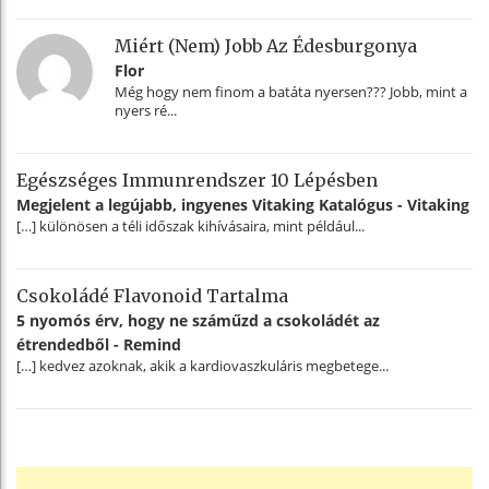
Miért (nem) Jobb Az Édesburgonya
Flor
Még hogy nem finom a batáta nyersen??? Jobb, mint a
nyers ré...
Egészséges Immunrendszer 10 Lépésben
Megjelent a legújabb, ingyenes Vitaking Katalógus - Vitaking
[…] különösen a téli időszak kihívásaira, mint például...
Csokoládé Flavonoid Tartalma
5 nyomós érv, hogy ne száműzd a csokoládét az
étrendedből - Remind
[…] kedvez azoknak, akik a kardiovaszkuláris megbetege...