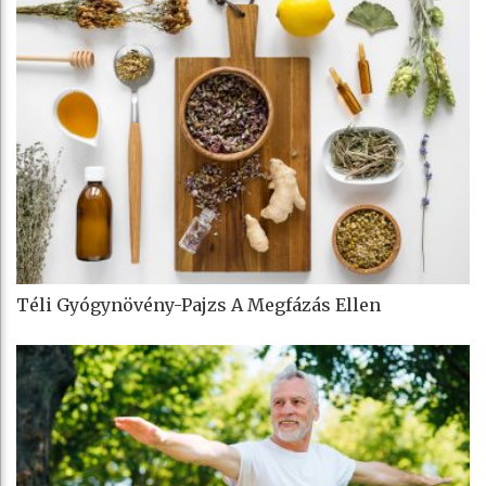
Téli Gyógynövény-Pajzs A Megfázás Ellen