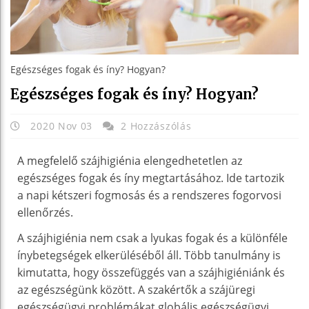
Egészséges fogak és íny? Hogyan?
Egészséges fogak és íny? Hogyan?
2020 Nov 03
2 Hozzászólás
A megfelelő szájhigiénia elengedhetetlen az
egészséges fogak és íny megtartásához. Ide tartozik
a napi kétszeri fogmosás és a rendszeres fogorvosi
ellenőrzés.
A szájhigiénia nem csak a lyukas fogak és a különféle
ínybetegségek elkerüléséből áll. Több tanulmány is
kimutatta, hogy összefüggés van a szájhigiéniánk és
az egészségünk között. A szakértők a szájüregi
egészségügyi problémákat globális egészségügyi