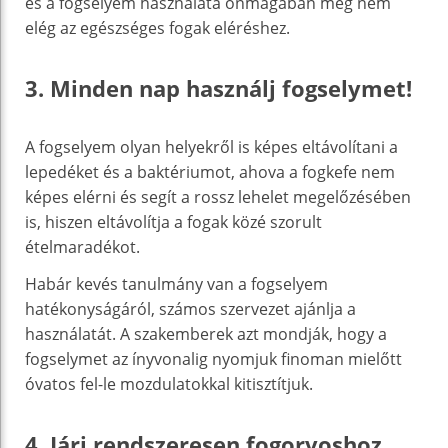
és a fogselyem használata önmagában még nem
elég az egészséges fogak eléréshez.
3. Minden nap használj fogselymet!
A fogselyem olyan helyekről is képes eltávolítani a
lepedéket és a baktériumot, ahova a fogkefe nem
képes elérni és segít a rossz lehelet megelőzésében
is, hiszen eltávolítja a fogak közé szorult
ételmaradékot.
Habár kevés tanulmány van a fogselyem
hatékonyságáról, számos szervezet ajánlja a
használatát. A szakemberek azt mondják, hogy a
fogselymet az ínyvonalig nyomjuk finoman mielőtt
óvatos fel-le mozdulatokkal kitisztítjuk.
4. Járj rendszeresen fogorvoshoz