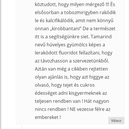
köztudott, hogy milyen mérgező !!! És
elsősorban a tobozmirigyben rakódik
le és kalcifikálódik, amit nem könnyű
onnan „kirobbantani” De a természet
itt is a segítségünkre siet. Tamarind
nevű hüvelyes gyümölcs képes a
lerakódott fluoridot fellazítani, hogy
az távozhasson a szervezetünkből.
Aztán van még a cikkben rejtetten
olyan ajánlás is, hogy azt higgye az
olvasó, hogy tejet és cukros
édességet adni kisgyermeknek az
teljesen rendben van ! Hát nagyon
nincs rendben ! NE vezesse félre az
embereket !
Válasz