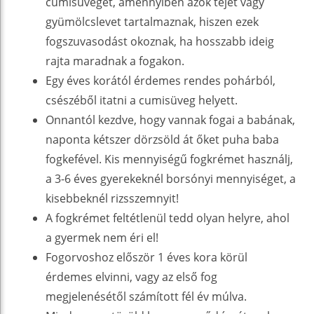
cumisüveget, amennyiben azok tejet vagy
gyümölcslevet tartalmaznak, hiszen ezek
fogszuvasodást okoznak, ha hosszabb ideig
rajta maradnak a fogakon.
Egy éves korától érdemes rendes pohárból,
csészéből itatni a cumisüveg helyett.
Onnantól kezdve, hogy vannak fogai a babának,
naponta kétszer dörzsöld át őket puha baba
fogkefével. Kis mennyiségű fogkrémet használj,
a 3-6 éves gyerekeknél borsónyi mennyiséget, a
kisebbeknél rizsszemnyit!
A fogkrémet feltétlenül tedd olyan helyre, ahol
a gyermek nem éri el!
Fogorvoshoz először 1 éves kora körül
érdemes elvinni, vagy az első fog
megjelenésétől számított fél év múlva.