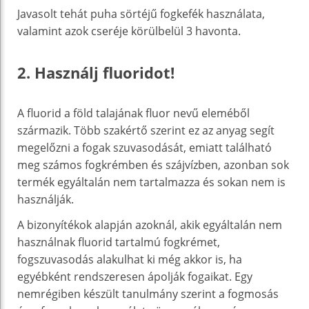
Javasolt tehát puha sörtéjű fogkefék használata,
valamint azok cseréje körülbelül 3 havonta.
2. Használj fluoridot!
A fluorid a föld talajának fluor nevű eleméből
származik. Több szakértő szerint ez az anyag segít
megelőzni a fogak szuvasodását, emiatt található
meg számos fogkrémben és szájvízben, azonban sok
termék egyáltalán nem tartalmazza és sokan nem is
használják.
A bizonyítékok alapján azoknál, akik egyáltalán nem
használnak fluorid tartalmú fogkrémet,
fogszuvasodás alakulhat ki még akkor is, ha
egyébként rendszeresen ápolják fogaikat. Egy
nemrégiben készült tanulmány szerint a fogmosás