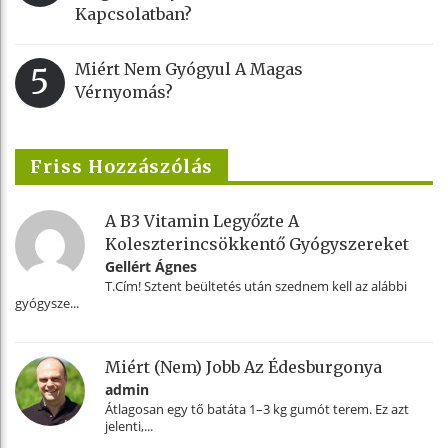
Kapcsolatban?
Miért Nem Gyógyul A Magas
5
Vérnyomás?
Friss Hozzászólás
A B3 Vitamin Legyőzte A
Koleszterincsökkentő Gyógyszereket
Gellért Ágnes
T.Cím! Sztent beültetés után szednem kell az alábbi
gyógysze...
Miért (nem) Jobb Az Édesburgonya
admin
Átlagosan egy tő batáta 1–3 kg gumót terem. Ez azt
jelenti,...