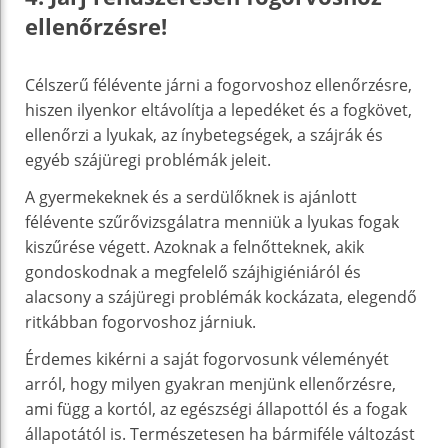
ellenőrzésre!
Célszerű félévente járni a fogorvoshoz ellenőrzésre,
hiszen ilyenkor eltávolítja a lepedéket és a fogkövet,
ellenőrzi a lyukak, az ínybetegségek, a szájrák és
egyéb szájüregi problémák jeleit.
A gyermekeknek és a serdülőknek is ajánlott
félévente szűrővizsgálatra menniük a lyukas fogak
kiszűrése végett. Azoknak a felnőtteknek, akik
gondoskodnak a megfelelő szájhigiéniáról és
alacsony a szájüregi problémák kockázata, elegendő
ritkábban fogorvoshoz járniuk.
Érdemes kikérni a saját fogorvosunk véleményét
arról, hogy milyen gyakran menjünk ellenőrzésre,
ami függ a kortól, az egészségi állapottól és a fogak
állapotától is. Természetesen ha bármiféle változást