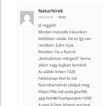
Naturhírek
2022.03.05.
12:52
-
Jó reggelt!
Minden második írásunkon
ledöbben valaki. De ez így van
rendben. Ezért írjuk.
Röviden: Ha a fluorid
„köztudottan mérgező” lenne,
akkor nagy bajban lennénk.
Az alábbi linken 1428
hétköznapi étel és ital
fluoridtartalmát találjuk meg.
https://fdc.nal.usda.gov/fdc-
app.html#/?component=1099
A napi 4-5mg átlagos európai