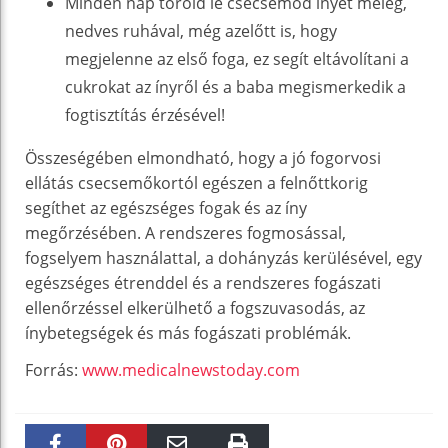
Minden nap töröld le csecsemőd ínyét meleg,
nedves ruhával, még azelőtt is, hogy
megjelenne az első foga, ez segít eltávolítani a
cukrokat az ínyről és a baba megismerkedik a
fogtisztítás érzésével!
Összeségében elmondható, hogy a jó fogorvosi
ellátás csecsemőkortól egészen a felnőttkorig
segíthet az egészséges fogak és az íny
megőrzésében. A rendszeres fogmosással,
fogselyem használattal, a dohányzás kerülésével, egy
egészséges étrenddel és a rendszeres fogászati
ellenőrzéssel elkerülhető a fogszuvasodás, az
ínybetegségek és más fogászati problémák.
Forrás:
www.medicalnewstoday.com