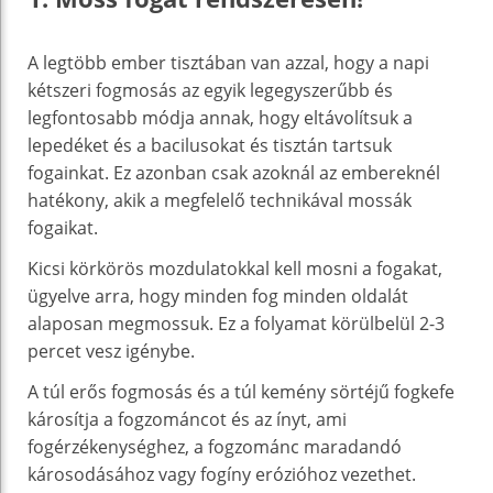
A legtöbb ember tisztában van azzal, hogy a napi
kétszeri fogmosás az egyik legegyszerűbb és
legfontosabb módja annak, hogy eltávolítsuk a
lepedéket és a bacilusokat és tisztán tartsuk
fogainkat. Ez azonban csak azoknál az embereknél
hatékony, akik a megfelelő technikával mossák
fogaikat.
Kicsi körkörös mozdulatokkal kell mosni a fogakat,
ügyelve arra, hogy minden fog minden oldalát
alaposan megmossuk. Ez a folyamat körülbelül 2-3
percet vesz igénybe.
A túl erős fogmosás és a túl kemény sörtéjű fogkefe
károsítja a fogzománcot és az ínyt, ami
fogérzékenységhez, a fogzománc maradandó
károsodásához vagy fogíny erózióhoz vezethet.