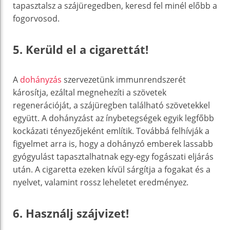
tapasztalsz a szájüregedben, keresd fel minél előbb a
fogorvosod.
5. Kerüld el a cigarettát!
A
dohányzás
szervezetünk immunrendszerét
károsítja, ezáltal megnehezíti a szövetek
regenerációját, a szájüregben található szövetekkel
együtt. A dohányzást az ínybetegségek egyik legfőbb
kockázati tényezőjeként említik. Továbbá felhívják a
figyelmet arra is, hogy a dohányzó emberek lassabb
gyógyulást tapasztalhatnak egy-egy fogászati eljárás
után. A cigaretta ezeken kívül sárgítja a fogakat és a
nyelvet, valamint rossz leheletet eredményez.
6. Használj szájvizet!