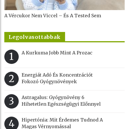
A Vércukor Nem Viccel – És A Tested Sem
Legolvasottabbak
A Kurkuma Jobb Mint A Prozac
1
Energiát Adó És Koncentrációt
2
Fokozó Gyógynövények
Astragalus: Gyógynövény 6
3
Hihetetlen Egészségügyi Előnnyel
Hipertónia: Mit Érdemes Tudnod A
4
Magas Vérnyomással