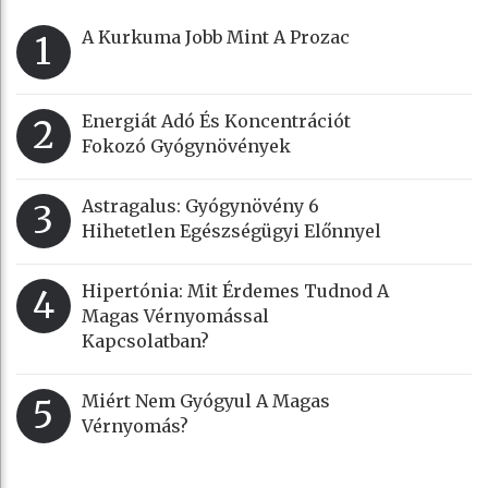
A Kurkuma Jobb Mint A Prozac
1
Energiát Adó És Koncentrációt
2
Fokozó Gyógynövények
Astragalus: Gyógynövény 6
3
Hihetetlen Egészségügyi Előnnyel
Hipertónia: Mit Érdemes Tudnod A
4
Magas Vérnyomással
Kapcsolatban?
Miért Nem Gyógyul A Magas
5
Vérnyomás?