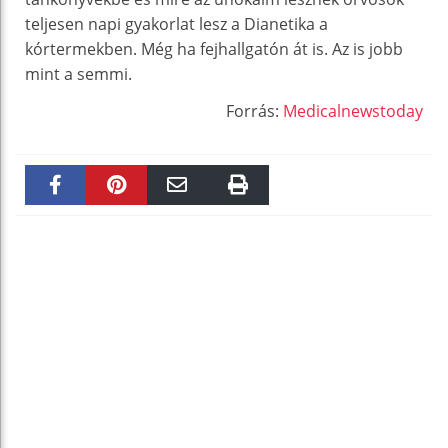
teljesen napi gyakorlat lesz a Dianetika a
kórtermekben. Még ha fejhallgatón át is. Az is jobb
mint a semmi
.
Forrás:
Medicalnewstoday
Faceboo
Pinteres
Email
Print
k
t