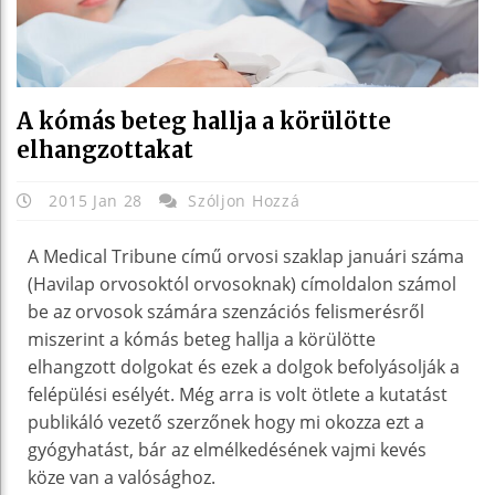
A kómás beteg hallja a körülötte
elhangzottakat
2015 Jan 28
Szóljon Hozzá
A Medical Tribune című orvosi szaklap januári száma
(Havilap orvosoktól orvosoknak) címoldalon számol
be az orvosok számára szenzációs felismerésről
miszerint a kómás beteg hallja a körülötte
elhangzott dolgokat és ezek a dolgok befolyásolják a
felépülési esélyét. Még arra is volt ötlete a kutatást
publikáló vezető szerzőnek hogy mi okozza ezt a
gyógyhatást, bár az elmélkedésének vajmi kevés
köze van a valósághoz.