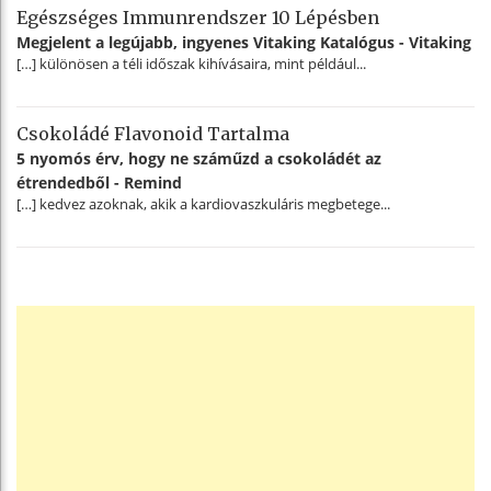
Egészséges Immunrendszer 10 Lépésben
Megjelent a legújabb, ingyenes Vitaking Katalógus - Vitaking
[…] különösen a téli időszak kihívásaira, mint például...
Csokoládé Flavonoid Tartalma
5 nyomós érv, hogy ne száműzd a csokoládét az
étrendedből - Remind
[…] kedvez azoknak, akik a kardiovaszkuláris megbetege...