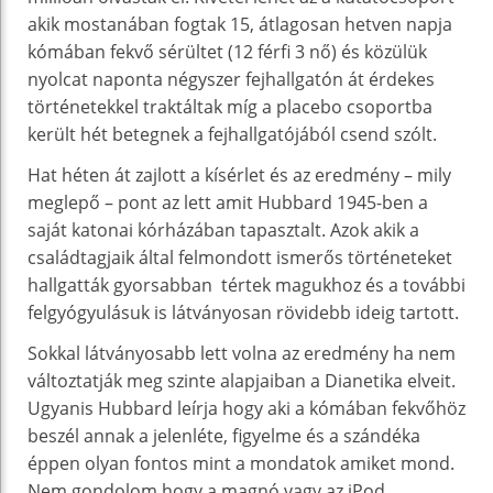
akik mostanában fogtak 15, átlagosan hetven napja
kómában fekvő sérültet (12 férfi 3 nő) és közülük
nyolcat naponta négyszer fejhallgatón át érdekes
történetekkel traktáltak míg a placebo csoportba
került hét betegnek a fejhallgatójából csend szólt.
Hat héten át zajlott a kísérlet és az eredmény – mily
meglepő – pont az lett amit Hubbard 1945-ben a
saját katonai kórházában tapasztalt. Azok akik a
családtagjaik által felmondott ismerős történeteket
hallgatták gyorsabban tértek magukhoz és a további
felgyógyulásuk is látványosan rövidebb ideig tartott.
Sokkal látványosabb lett volna az eredmény ha nem
változtatják meg szinte alapjaiban a Dianetika elveit.
Ugyanis Hubbard leírja hogy aki a kómában fekvőhöz
beszél annak a jelenléte, figyelme és a szándéka
éppen olyan fontos mint a mondatok amiket mond.
Nem gondolom hogy a magnó vagy az iPod