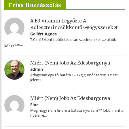
Friss Hozzászólás
A B3 Vitamin Legyőzte A
Koleszterincsökkentő Gyógyszereket
Gellért Ágnes
T.Cím! Sztent beültetés után szednem kell az alábbi
gyógysze...
Miért (nem) Jobb Az Édesburgonya
admin
Átlagosan egy tő batáta 1–3 kg gumót terem. Ez azt
jelenti,...
Miért (nem) Jobb Az Édesburgonya
Flor
Még hogy nem finom a batáta nyersen??? Jobb, mint a
nyers ré...