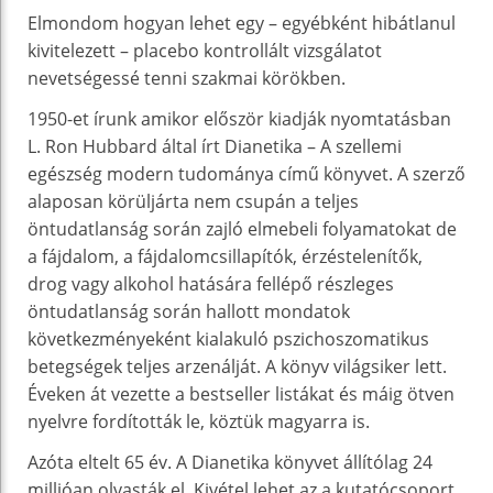
Elmondom hogyan lehet egy – egyébként hibátlanul
kivitelezett – placebo kontrollált vizsgálatot
nevetségessé tenni szakmai körökben.
1950-et írunk amikor először kiadják nyomtatásban
L. Ron Hubbard által írt Dianetika – A szellemi
egészség modern tudománya című könyvet. A szerző
alaposan körüljárta nem csupán a teljes
öntudatlanság során zajló elmebeli folyamatokat de
a fájdalom, a fájdalomcsillapítók, érzéstelenítők,
drog vagy alkohol hatására fellépő részleges
öntudatlanság során hallott mondatok
következményeként kialakuló pszichoszomatikus
betegségek teljes arzenálját. A könyv világsiker lett.
Éveken át vezette a bestseller listákat és máig ötven
nyelvre fordították le, köztük magyarra is.
Azóta eltelt 65 év. A Dianetika könyvet állítólag 24
millióan olvasták el. Kivétel lehet az a kutatócsoport