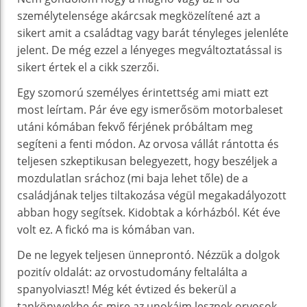
személytelensége akárcsak megközelítené azt a
sikert amit a családtag vagy barát tényleges jelenléte
jelent. De még ezzel a lényeges megváltoztatással is
sikert értek el a cikk szerzői.
Egy szomorú személyes érintettség ami miatt ezt
most leírtam. Pár éve egy ismerősöm motorbaleset
utáni kómában fekvő férjének próbáltam meg
segíteni a fenti módon. Az orvosa vállát rántotta és
teljesen szkeptikusan belegyezett, hogy beszéljek a
mozdulatlan sráchoz (mi baja lehet tőle) de a
családjának teljes tiltakozása végül megakadályozott
abban hogy segítsek. Kidobtak a kórházból. Két éve
volt ez. A fickó ma is kómában van.
De ne legyek teljesen ünneprontó. Nézzük a dolgok
pozitív oldalát: az orvostudomány feltalálta a
spanyolviaszt! Még két évtized és bekerül a
tankönyvekbe és mire az unokáim lesznek orvosok