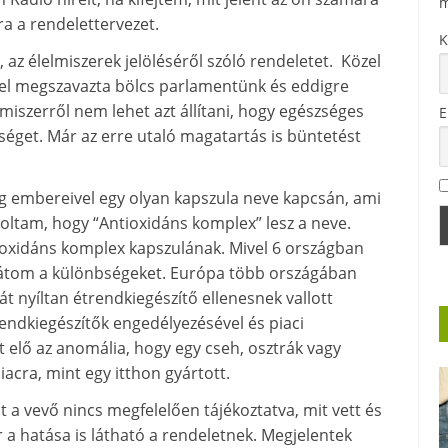
m
ra a rendelettervezet.
K
z élelmiszerek jelöléséről szóló rendeletet. Közel
gel megszavazta bölcs parlamentünk és eddigre
miszerről nem lehet azt állítani, hogy egészséges
E
éget. Már az erre utaló magatartás is büntetést
g embereivel egy olyan kapszula neve kapcsán, ami
oltam, hogy “Antioxidáns komplex” lesz a neve.
ioxidáns komplex kapszulának. Mivel 6 országban
 látom a különbségeket. Európa több országában
át nyíltan étrendkiegészítő ellenesnek vallott
trendkiegészítők engedélyezésével és piaci
t elő az anomália, hogy egy cseh, osztrák vagy
cra, mint egy itthon gyártott.
 a vevő nincs megfelelően tájékoztatva, mit vett és
ár a hatása is látható a rendeletnek. Megjelentek