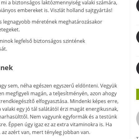
mi a biztonságos laktózmennyiség valaki számára,
iányos embereket is. Viszlát holland sajtgyártás!
ágos legnagyobb méretének meghatározásakor
etegeket.
minok legfelső biztonságos szintének
át.
őnek
vagy sem, néha egészen egyszerű eldönteni. Vegyük
űen megfigyeli magán, a teljesítményén, azon ahogy
étrendkiegészítő elfogyasztása. Mindenki képes erre,
valaki egy jó tál salátától érzi magát energikusnak,
 marhasülttől. Nem vagyunk egyformák és a testünk
re. Éppen úgy igaz ez az extra vitaminokra is. Ha
 az azért van, mert tényleg jobban van.
T