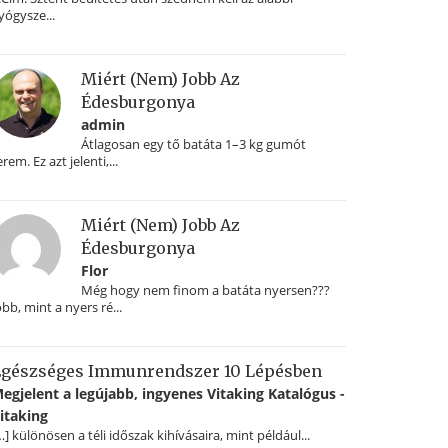
yógysze...
Miért (nem) Jobb Az
Édesburgonya
admin
Átlagosan egy tő batáta 1–3 kg gumót
erem. Ez azt jelenti,...
Miért (nem) Jobb Az
Édesburgonya
Flor
Még hogy nem finom a batáta nyersen???
obb, mint a nyers ré...
gészséges Immunrendszer 10 Lépésben
egjelent a legújabb, ingyenes Vitaking Katalógus -
itaking
…] különösen a téli időszak kihívásaira, mint például...