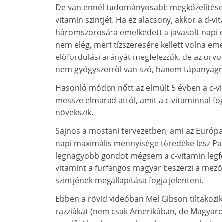
De van ennél tudományosabb megközelítése i
vitamin szintjét. Ha ez alacsony, akkor a d-v
háromszorosára emelkedett a javasolt napi d
nem elég, mert tízszeresére kellett volna em
előfordulási arányát megfelezzük, de az orv
nem gyógyszerről van szó, hanem tápanyagr
Hasonló módon nőtt az elmúlt 5 évben a c-v
messze elmarad attól, amit a c-vitaminnal fo
növekszik.
Sajnos a mostani tervezetben, ami az Európa
napi maximális mennyisége töredéke lesz Pau
legnagyobb gondot mégsem a c-vitamin legfels
vitamint a furfangos magyar beszerzi a mező
szintjének megállapítása fogja jelenteni.
Ebben a rövid videóban Mel Gibson tiltakozik 
razziákat (nem csak Amerikában, de Magyaror