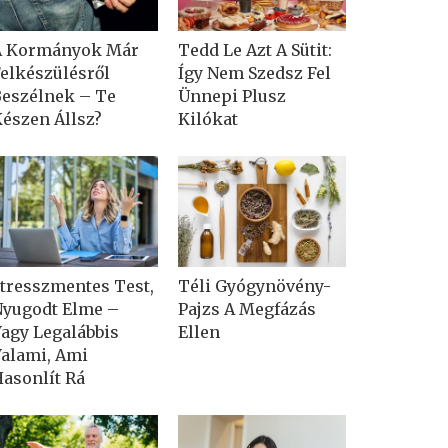
A Kormányok Már
Tedd Le Azt A Sütit:
elkészülésről
Így Nem Szedsz Fel
eszélnek – Te
Ünnepi Plusz
észen Állsz?
Kilókat
tresszmentes Test,
Téli Gyógynövény-
yugodt Elme –
Pajzs A Megfázás
agy Legalábbis
Ellen
alami, Ami
asonlít Rá