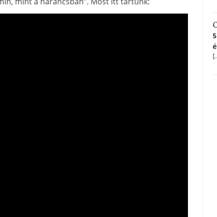
in, mint a narancsban”. Most itt tartunk:
C
5
é
[