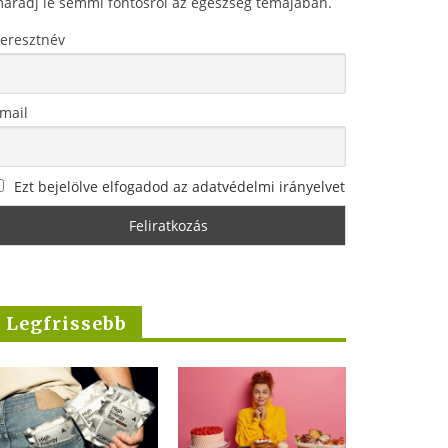
aradj le semmi fontosról az egészség témájában.
eresztnév
mail
Ezt bejelölve elfogadod az adatvédelmi irányelvet
Legfrissebb