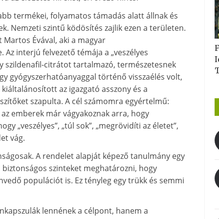
abb termékei, folyamatos támadás alatt állnak és
 Nemzeti szintű ködösítés zajlik ezen a területen.
út Martos Évával, aki a magyar
F
 Az interjú felvezető témája a „veszélyes
I
y szildenafil-citrátot tartalmazó, természetesnek
egy gyógyszerhatóanyaggal történő visszaélés volt,
kiáltalánosított az igazgató asszony és a
szítőket szapulta. A cél számomra egyértelmű:
ol az emberek már vágyakoznak arra, hogy
y „veszélyes”, „túl sok”, „megrövidíti az életet”,
et vág.
onságosak. A rendelet alapját képező tanulmány egy
pi biztonságos szinteket meghatározni, hogy
nvedő populációt is. Ez tényleg egy trükk és semmi
inkapszulák lennének a célpont, hanem a