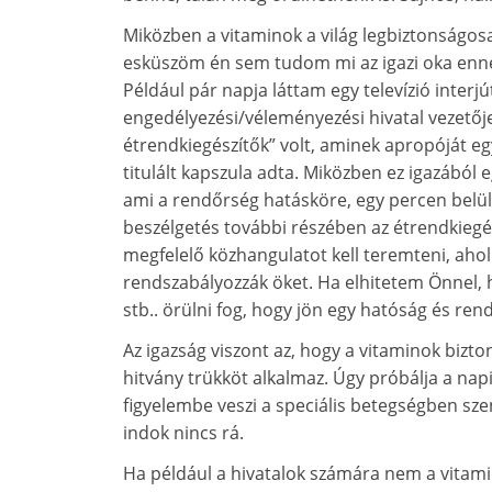
Miközben a vitaminok a világ legbiztonságos
esküszöm én sem tudom mi az igazi oka ennek.
Például pár napja láttam egy televízió interj
engedélyezési/véleményezési hivatal vezetője.
étrendkiegészítők” volt, aminek apropóját eg
titulált kapszula adta. Miközben ez igazából 
ami a rendőrség hatásköre, egy percen belül 
beszélgetés további részében az étrendkiegé
megfelelő közhangulatot kell teremteni, ah
rendszabályozzák öket. Ha elhitetem Önnel, hog
stb.. örülni fog, hogy jön egy hatóság és rend
Az igazság viszont az, hogy a vitaminok bizt
hitvány trükköt alkalmaz. Úgy próbálja a na
figyelembe veszi a speciális betegségben sze
indok nincs rá.
Ha például a hivatalok számára nem a vitam