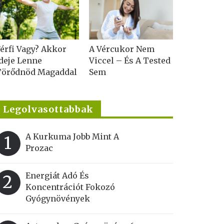
érfi Vagy? Akkor
A Vércukor Nem
deje Lenne
Viccel – És A Tested
Törődnöd Magaddal
Sem
Legolvasottabbak
A Kurkuma Jobb Mint A
1
Prozac
Energiát Adó És
2
Koncentrációt Fokozó
Gyógynövények