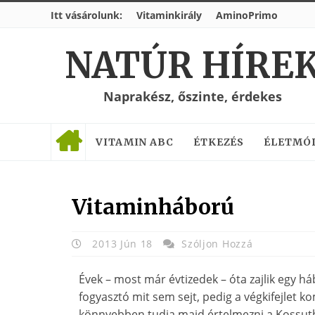
Itt vásárolunk:
Vitaminkirály
AminoPrimo
NATÚR HÍRE
Naprakész, őszinte, érdekes
VITAMIN ABC
ÉTKEZÉS
ÉLETMÓ
Vitaminháború
2013 Jún 18
Szóljon Hozzá
Évek – most már évtizedek – óta zajlik egy h
fogyasztó mit sem sejt, pedig a végkifejlet 
könnyebben tudja majd értelmezni a Kossuth R