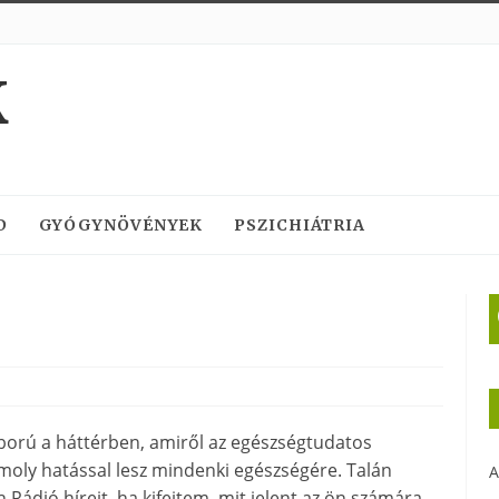
K
D
GYÓGYNÖVÉNYEK
PSZICHIÁTRIA
áború a háttérben, amiről az egészségtudatos
komoly hatással lesz mindenki egészségére. Talán
A
ádió híreit, ha kifejtem, mit jelent az ön számára