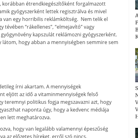
 korábban étrendkiegészítőként forgalmazott
mik gyógyszerként lettek regisztrálva és mivel
van egy horribilis reklámköltség. Nem telik el
F
y tévében “rákellenes”, “elmejavító” vagy
B
ve gyógynövény kapszulát reklámozni gyógyszerként.
K
ny látom, hogy abban a mennyiségben semmire sem
redetileg írni akartam. A mennyiségek
S
nt eljött az idő a vitaminmennyiségek felső
N
gy teremnyi politikus fogja megszavazni azt, hogy
V
gyaszthat naponta úgy, hogy a kedvenc médiája
V
H
ben lett meghatározva.
ehozva, hogy van legalább valamennyi épeszűség
a az előzetes híreket, erről szó nincs.