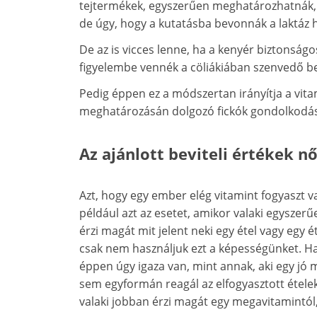
tejtermékek, egyszerűen meghatározhatnák, 
de úgy, hogy a kutatásba bevonnák a laktáz h
De az is vicces lenne, ha a kenyér biztons
figyelembe vennék a cöliákiában szenvedő b
Pedig éppen ez a módszertan irányítja a vita
meghatározásán dolgozó fickók gondolkodás
Az ajánlott beviteli értékek n
Azt, hogy egy ember elég vitamint fogyaszt 
például azt az esetet, amikor valaki egyszer
érzi magát mit jelent neki egy étel vagy egy 
csak nem használjuk ezt a képességünket. Ha 
éppen úgy igaza van, mint annak, aki egy jó
sem egyformán reagál az elfogyasztott ételek
valaki jobban érzi magát egy megavitamintól,