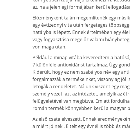
az, ha a jelenlegi formájában kerül elfogadás
Előzményként talán megemlítenék egy másik, a
egy évtizednyi vita után fergeteges többség
hatályba is lépett. Ennek értelmében egy élel
vagy fogyasztása megelőz valami hiánybetegs
von maga után.
Például a minap vitába keveredtem a hatósá
7 különféle antioxidánst tartalmaz. Úgy gond
Kiderült, hogy ez nem szabályos név egy ant
forgalmazzák a termékeinket, viszonylag jól
letojják a rendeletet. Nálunk viszont egy mag
személy vezeti azt az intézetet, amelyik az é
felügyeletével van megbízva. Emiatt fordulha
román termék könnyebben kerül a magyar pia
Az első csata elveszett. Ennek eredményeként
a miért jó neki. Eltelt egy évnél is több és m