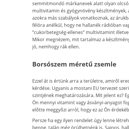
semmitmondó márkanevek alatt olyan olcsó,
multivitamin és gyógynövény készítmények, a
azokra más szabályok vonatkoznak, az árukba 
félóra anélkül, hogy ne hallanék rádióban vag
“cukorbetegség-ellenes” multivitamint illet
Mikor megnézem, mit tartalmaz a készítmé
jó, nemhogy rák ellen.
Borsószem méretű zsemle
Ezzel át is értünk arra a területre, amiről e
kérdése. Ugyanis a mostani EU tervezet szeri
szintjének meghatározására. Mit jelent ez? E
Ön mennyi vitamint vagy ásványi-anyagot fo
előtte meggyőzi arról, hogy ez az Ön érdeké
Persze ha egy ilyen rendelet úgy lenne létr
benne, talán még örülhetnénk is. Sajnos, hallv