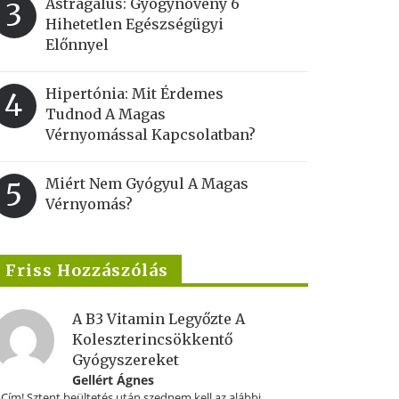
Astragalus: Gyógynövény 6
3
Hihetetlen Egészségügyi
Előnnyel
Hipertónia: Mit Érdemes
4
Tudnod A Magas
Vérnyomással Kapcsolatban?
Miért Nem Gyógyul A Magas
5
Vérnyomás?
Friss Hozzászólás
A B3 Vitamin Legyőzte A
Koleszterincsökkentő
Gyógyszereket
Gellért Ágnes
.Cím! Sztent beültetés után szednem kell az alábbi