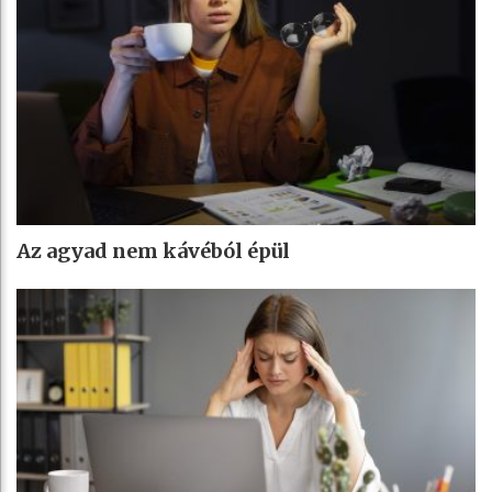
Az agyad nem kávéból épül