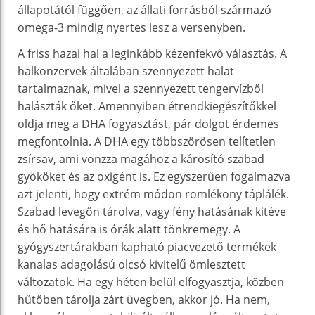
állapotától függően, az állati forrásból származó
omega-3 mindig nyertes lesz a versenyben.
A friss hazai hal a leginkább kézenfekvő választás. A
halkonzervek általában szennyezett halat
tartalmaznak, mivel a szennyezett tengervízből
halászták őket. Amennyiben étrendkiegészítőkkel
oldja meg a DHA fogyasztást, pár dolgot érdemes
megfontolnia. A DHA egy többszörösen telítetlen
zsírsav, ami vonzza magához a károsító szabad
gyököket és az oxigént is. Ez egyszerűen fogalmazva
azt jelenti, hogy extrém módon romlékony táplálék.
Szabad levegőn tárolva, vagy fény hatásának kitéve
és hő hatására is órák alatt tönkremegy. A
gyógyszertárakban kapható piacvezető termékek
kanalas adagolású olcsó kivitelű ömlesztett
változatok. Ha egy héten belül elfogyasztja, közben
hűtőben tárolja zárt üvegben, akkor jó. Ha nem,