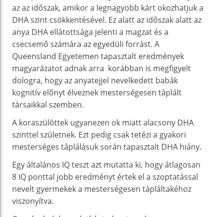
az az időszak, amikor a legnagyobb kárt okozhatjuk a
DHA szint csökkentésével. Ez alatt az időszak alatt az
anya DHA ellátottsága jelenti a magzat és a
csecsemő számára az egyedüli forrást. A
Queensland Egyetemen tapasztalt eredmények
magyarázatot adnak arra korábban is megfigyelt
dologra, hogy az anyatejjel nevelkedett babák
kognitív előnyt élveznek mesterségesen táplált
társaikkal szemben.
A koraszülöttek ugyanezen ok miatt alacsony DHA
szinttel születnek. Ezt pedig csak tetézi a gyakori
mesterséges táplálásuk során tapasztalt DHA hiány.
Egy általános IQ teszt azt mutatta ki, hogy átlagosan
8 IQ ponttal jobb eredményt értek el a szoptatással
nevelt gyermekek a mesterségesen tápláltakéhoz
viszonyítva.