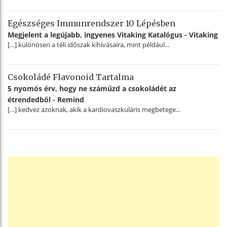
Egészséges Immunrendszer 10 Lépésben
Megjelent a legújabb, ingyenes Vitaking Katalógus - Vitaking
[…] különösen a téli időszak kihívásaira, mint például...
Csokoládé Flavonoid Tartalma
5 nyomós érv, hogy ne száműzd a csokoládét az
étrendedből - Remind
[…] kedvez azoknak, akik a kardiovaszkuláris megbetege...