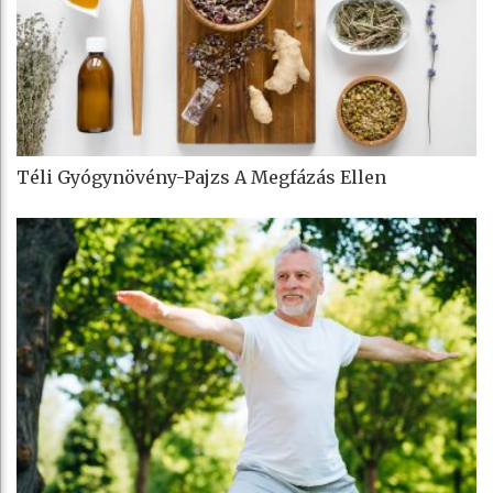
Téli Gyógynövény-Pajzs A Megfázás Ellen