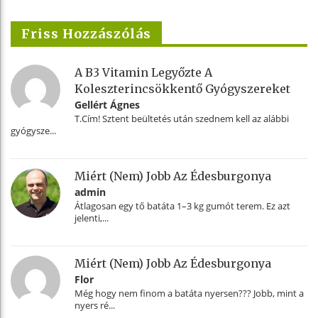
Friss Hozzászólás
A B3 Vitamin Legyőzte A
Koleszterincsökkentő Gyógyszereket
Gellért Ágnes
T.Cím! Sztent beültetés után szednem kell az alábbi
gyógysze...
Miért (nem) Jobb Az Édesburgonya
admin
Átlagosan egy tő batáta 1–3 kg gumót terem. Ez azt
jelenti,...
Miért (nem) Jobb Az Édesburgonya
Flor
Még hogy nem finom a batáta nyersen??? Jobb, mint a
nyers ré...