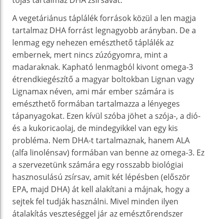
A vegetáriánus táplálék források közül a len magja
tartalmaz DHA forrást legnagyobb arányban. De a
lenmag egy nehezen emészthető táplálék az
embernek, mert nincs zúzógyomra, mint a
madaraknak. Kapható lenmagból kivont omega-3
étrendkiegészítő a magyar boltokban Lignan vagy
Lignamax néven, ami már ember számára is
emészthető formában tartalmazza a lényeges
tápanyagokat. Ezen kívül szóba jöhet a szója-, a dió-
és a kukoricaolaj, de mindegyikkel van egy kis
probléma. Nem DHA-t tartalmaznak, hanem ALA
(alfa linolénsav) formában van benne az omega-3. Ez
a szervezetünk számára egy rosszabb biológiai
hasznosulású zsírsav, amit két lépésben (először
EPA, majd DHA) át kell alakítani a májnak, hogy a
sejtek fel tudják használni. Mivel minden ilyen
átalakítás veszteséggel jár az emésztőrendszer