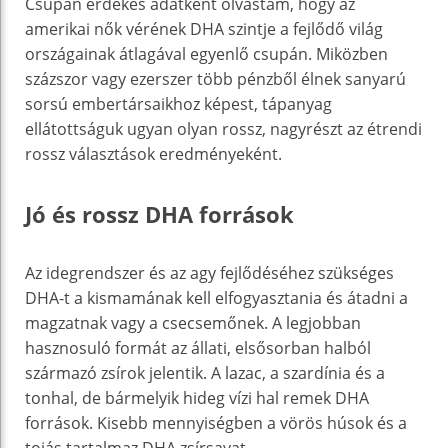
Csupán érdekes adatként olvastam, hogy az
amerikai nők vérének DHA szintje a fejlődő világ
országainak átlagával egyenlő csupán. Miközben
százszor vagy ezerszer több pénzből élnek sanyarú
sorsú embertársaikhoz képest, tápanyag
ellátottságuk ugyan olyan rossz, nagyrészt az étrendi
rossz választások eredményeként.
Jó és rossz DHA források
Az idegrendszer és az agy fejlődéséhez szükséges
DHA-t a kismamának kell elfogyasztania és átadni a
magzatnak vagy a csecsemőnek. A legjobban
hasznosuló formát az állati, elsősorban halból
származó zsírok jelentik. A lazac, a szardínia és a
tonhal, de bármelyik hideg vízi hal remek DHA
források. Kisebb mennyiségben a vörös húsok és a
tojás tartalmaz DHA zsírsavat.