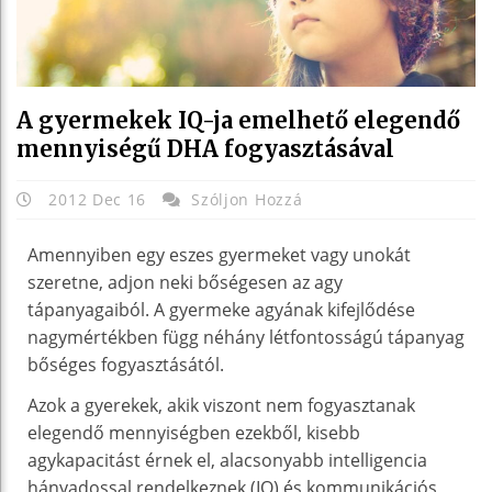
A gyermekek IQ-ja emelhető elegendő
mennyiségű DHA fogyasztásával
2012 Dec 16
Szóljon Hozzá
Amennyiben egy eszes gyermeket vagy unokát
szeretne, adjon neki bőségesen az agy
tápanyagaiból. A gyermeke agyának kifejlődése
nagymértékben függ néhány létfontosságú tápanyag
bőséges fogyasztásától.
Azok a gyerekek, akik viszont nem fogyasztanak
elegendő mennyiségben ezekből, kisebb
agykapacitást érnek el, alacsonyabb intelligencia
hányadossal rendelkeznek (IQ) és kommunikációs