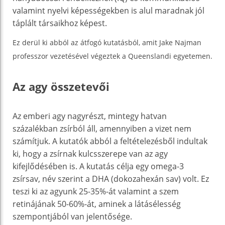
valamint nyelvi képességekben is alul maradnak jól
táplált társaikhoz képest.
Ez derül ki abból az átfogó kutatásból, amit Jake Najman
professzor vezetésével végeztek a Queenslandi egyetemen.
Az agy összetevői
Az emberi agy nagyrészt, mintegy hatvan
százalékban zsírból áll, amennyiben a vizet nem
számítjuk. A kutatók abból a feltételezésből indultak
ki, hogy a zsírnak kulcsszerepe van az agy
kifejlődésében is. A kutatás célja egy omega-3
zsírsav, név szerint a DHA (dokozahexán sav) volt. Ez
teszi ki az agyunk 25-35%-át valamint a szem
retinájának 50-60%-át, aminek a látásélesség
szempontjából van jelentősége.