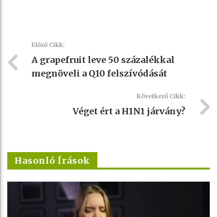
Előző Cikk:
A grapefruit leve 50 százalékkal
megnöveli a Q10 felszívódását
Következő Cikk:
Véget ért a H1N1 járvány?
Hasonló Írások