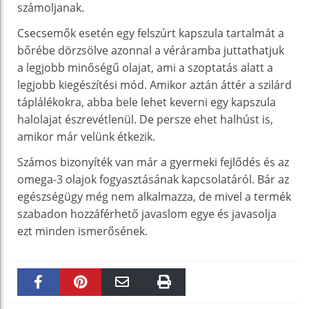
számoljanak.
Csecsemők esetén egy felszúrt kapszula tartalmát a
bőrébe dörzsölve azonnal a véráramba juttathatjuk
a legjobb minőségű olajat, ami a szoptatás alatt a
legjobb kiegészítési mód. Amikor aztán áttér a szilárd
táplálékokra, abba bele lehet keverni egy kapszula
halolajat észrevétlenül. De persze ehet halhúst is,
amikor már velünk étkezik.
Számos bizonyíték van már a gyermeki fejlődés és az
omega-3 olajok fogyasztásának kapcsolatáról. Bár az
egészségügy még nem alkalmazza, de mivel a termék
szabadon hozzáférhető javaslom egye és javasolja
ezt minden ismerősének.