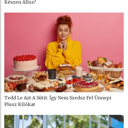
Készen Állsz?
Tedd Le Azt A Sütit: Így Nem Szedsz Fel Ünnepi
Plusz Kilókat