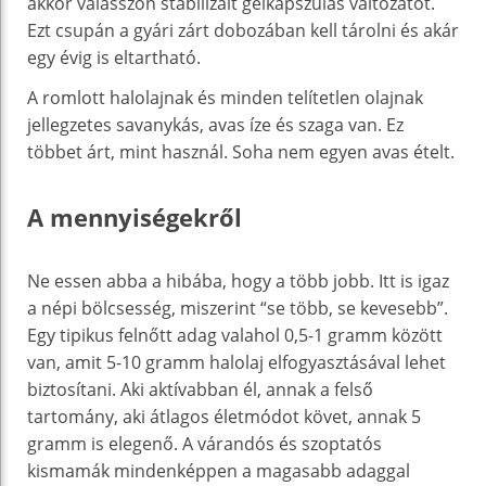
akkor válasszon stabilizált gélkapszulás változatot.
Ezt csupán a gyári zárt dobozában kell tárolni és akár
egy évig is eltartható.
A romlott halolajnak és minden telítetlen olajnak
jellegzetes savanykás, avas íze és szaga van. Ez
többet árt, mint használ. Soha nem egyen avas ételt.
A mennyiségekről
Ne essen abba a hibába, hogy a több jobb. Itt is igaz
a népi bölcsesség, miszerint “se több, se kevesebb”.
Egy tipikus felnőtt adag valahol 0,5-1 gramm között
van, amit 5-10 gramm halolaj elfogyasztásával lehet
biztosítani. Aki aktívabban él, annak a felső
tartomány, aki átlagos életmódot követ, annak 5
gramm is elegenő. A várandós és szoptatós
kismamák mindenképpen a magasabb adaggal