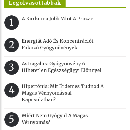
Legolvasottabbak
A Kurkuma Jobb Mint A Prozac
1
Energiát Adó És Koncentrációt
2
Fokozó Gyógynövények
Astragalus: Gyógynövény 6
3
Hihetetlen Egészségügyi Előnnyel
Hipertónia: Mit Érdemes Tudnod A
4
Magas Vérnyomással
Kapcsolatban?
Miért Nem Gyógyul A Magas
5
Vérnyomás?