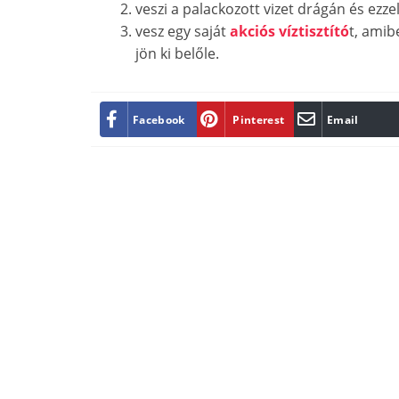
veszi a palackozott vizet drágán és ezz
vesz egy saját
akciós víztisztító
t, amib
jön ki belőle.
Facebook
Pinterest
Email