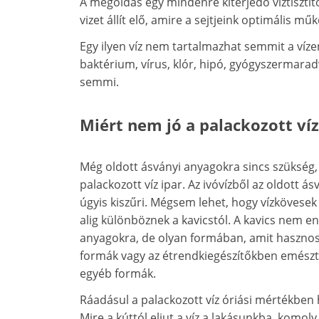
A megoldás egy mindenre kiterjedő víztisztító
vizet állít elő, amire a sejtjeink optimális 
Egy ilyen víz nem tartalmazhat semmit a víze
baktérium, vírus, klór, hipó, gyógyszermar
semmi.
Miért nem jó a palackozott víz
Még oldott ásványi anyagokra sincs szükség
palackozott víz ipar. Az ivóvízből az oldott
úgyis kiszűri. Mégsem lehet, hogy vízkövesek 
alig különböznek a kavicstól. A kavics nem e
anyagokra, de olyan formában, amit hasznosít
formák vagy az étrendkiegészítőkben emészthe
egyéb formák.
Ráadásul a palackozott víz óriási mértékben h
Mire a kúttól eljut a víz a lakásunkba, komoly 