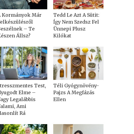
A Kormányok Már
Tedd Le Azt A Sütit:
elkészülésről
Így Nem Szedsz Fel
eszélnek – Te
Ünnepi Plusz
észen Állsz?
Kilókat
tresszmentes Test,
Téli Gyógynövény-
yugodt Elme –
Pajzs A Megfázás
agy Legalábbis
Ellen
alami, Ami
asonlít Rá