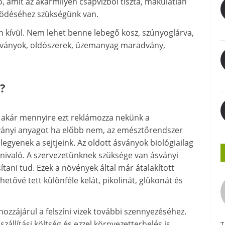
, amit az akármilyen csapvízből tiszta, makulátlan
működéséhez szükségünk van.
n kívül. Nem lehet benne lebegő kosz, szúnyoglárva,
adványok, oldószerek, üzemanyag maradvány,
?
, akár mennyire ezt reklámozza nekünk a
 ásványi anyagot ha előbb nem, az emésztőrendszer
legyenek a sejtjeink. Az oldott ásványok biológiailag
nnivaló. A szervezetünknek szüksége van ásványi
ani tud. Ezek a növények által már átalakított
tővé tett különféle kelát, pikolinát, glükonát és
ozzájárul a felszíni vizek további szennyezéséhez.
szállítási költség és ezzel környezetterhelés is
T