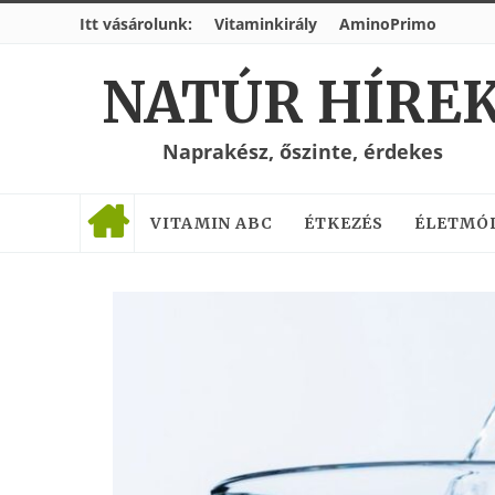
Itt vásárolunk:
Vitaminkirály
AminoPrimo
NATÚR HÍRE
Naprakész, őszinte, érdekes
VITAMIN ABC
ÉTKEZÉS
ÉLETMÓ