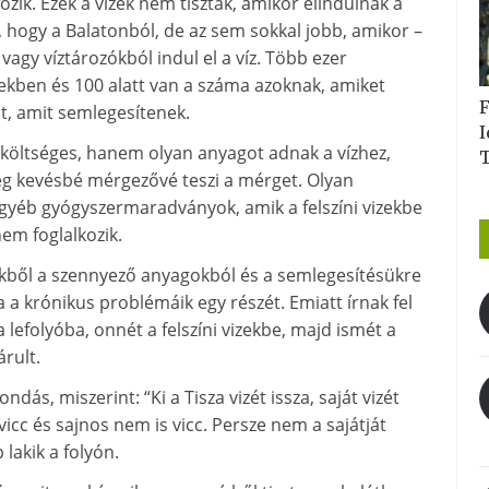
őzik. Ezek a vizek nem tiszták, amikor elindulnak a
, hogy a Balatonból, de az sem sokkal jobb, amikor –
agy víztározókból indul el a víz. Több ezer
ekben és 100 alatt van a száma azoknak, amiket
F
t, amit semlegesítenek.
I
z költséges, hanem olyan anyagot adnak a vízhez,
eg kevésbé mérgezővé teszi a mérget. Olyan
gyéb gyógyszermaradványok, amik a felszíni vizekbe
em foglalkozik.
ekből a szennyező anyagokból és a semlegesítésükre
a a krónikus problémáik egy részét. Emiatt írnak fel
lefolyóba, onnét a felszíni vizekbe, majd ismét a
rult.
s, miszerint: “Ki a Tisza vizét issza, saját vizét
vicc és sajnos nem is vicc. Persze nem a sajátját
 lakik a folyón.