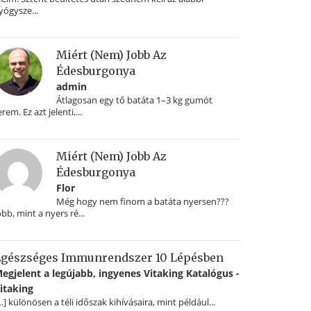
yógysze...
Miért (nem) Jobb Az
Édesburgonya
admin
Átlagosan egy tő batáta 1–3 kg gumót
erem. Ez azt jelenti,...
Miért (nem) Jobb Az
Édesburgonya
Flor
Még hogy nem finom a batáta nyersen???
obb, mint a nyers ré...
gészséges Immunrendszer 10 Lépésben
egjelent a legújabb, ingyenes Vitaking Katalógus -
itaking
…] különösen a téli időszak kihívásaira, mint például...