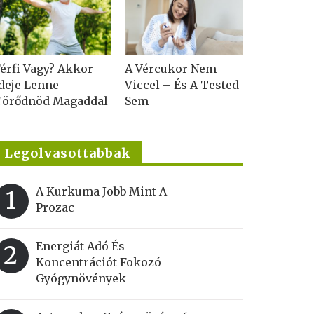
érfi Vagy? Akkor
A Vércukor Nem
deje Lenne
Viccel – És A Tested
Törődnöd Magaddal
Sem
Legolvasottabbak
A Kurkuma Jobb Mint A
1
Prozac
Energiát Adó És
2
Koncentrációt Fokozó
Gyógynövények