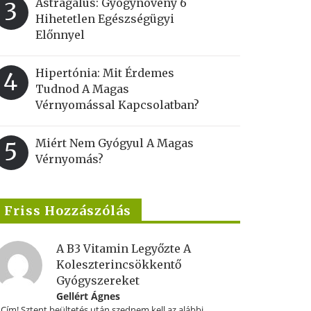
Astragalus: Gyógynövény 6
3
Hihetetlen Egészségügyi
Előnnyel
Hipertónia: Mit Érdemes
4
Tudnod A Magas
Vérnyomással Kapcsolatban?
Miért Nem Gyógyul A Magas
5
Vérnyomás?
Friss Hozzászólás
A B3 Vitamin Legyőzte A
Koleszterincsökkentő
Gyógyszereket
Gellért Ágnes
.Cím! Sztent beültetés után szednem kell az alábbi