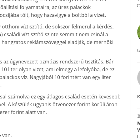
g
őállítási folyamataira, az üres palackok
csijába tölt, hogy hazavigye a boltból a vizet.
tthoni víztisztító, de sokszor felmerül a kérdés,
 családi víztisztító szinte semmit nem csinál a
és hangzatos reklámszöveggel eladják, de mérnöki
t
s az úgynevezett ozmózis rendszerű tisztítás. Bár
y 10 liter olyan vizet, ami elmegy a lefolyóba, de ez
alackos víz. Nagyjából 10 forintért van egy liter
.
J
ással számolva ez egy átlagos család esetén kevesebb
el. A készülék ugyanis ötvenezer forint körüli áron
zer forint alatt van.
E
M
V
e van.
[