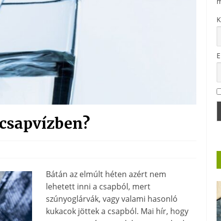
m
K
E
 csapvízben?
Bátán az elmúlt héten azért nem
lehetett inni a csapból, mert
szúnyoglárvák, vagy valami hasonló
kukacok jöttek a csapból. Mai hír, hogy