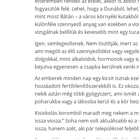
étteremben rendeli az ételét, akkor is abból f
fogyasztók felé. Lehet, hogy a Dunából, lehet
mint most Bátán – a város környéki kutakból v
különféle szennyező anyag van ezekben a viz
vizsgálnak belőlük és kevesebb mint egy tuca
Igen, semlegesítenek. Nem tisztítják, mert a
ami megöli az élő szennyeződést vagy vegyil
dolgokkal, mint alkaloidok, hormonok vagy e
bejutva egyenesen a csapba kerülnek senki n
Az emberek minden nap egy kicsit isznak ez
hozzáadott fertőtlenítőszerekből is. Ez okozz
nekik aztán még több gyógyszert, ami ismét a 
poharukba vagy a lábosba kerül és a kör bezá
Kisiskolás koromból maradt meg nekem a mondá
issza vissza.” Soha nem volt aktuálisabb ez a 
issza, hanem azét, aki pár településsel feljebb