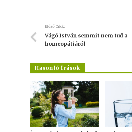
Előző Cikk:
Vágó István semmit nem tud a
homeopátiáról
Hasonló Írások