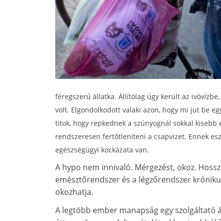
féregszerű állatka. Állítólag úgy került az ivóvízb
volt. Elgondolkodott valaki azon, hogy mi jut be 
titok, hogy repkednek a szúnyognál sokkal kisebb é
rendszeresen fertőtleníteni a csapvizet. Ennek es
egészségügyi kockázata van.
A hypo nem innivaló. Mérgezést, okoz. Hosszú
emésztőrendszer és a légzőrendszer krónikus 
okozhatja.
A legtöbb ember manapság egy szolgáltató által