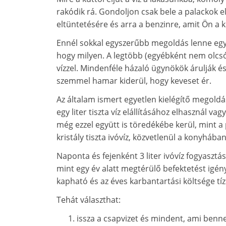
rakódik rá. Gondoljon csak bele a palackok el
eltüntetésére és arra a benzinre, amit Ön a ko
Ennél sokkal egyszerűbb megoldás lenne egy o
hogy milyen. A legtöbb (egyébként nem olcsó)
vízzel. Mindenféle házaló ügynökök árulják 
szemmel hamar kiderül, hogy keveset ér.
Az általam ismert egyetlen kielégítő megoldá
egy liter tiszta víz elállításához elhasznál vag
még ezzel együtt is töredékébe kerül, mint a p
kristály tiszta ivóvíz, közvetlenül a konyhában
Naponta és fejenként 3 liter ivóvíz fogyaszt
mint egy év alatt megtérülő befektetést igény
kapható és az éves karbantartási költsége tíze
Tehát választhat:
issza a csapvizet és mindent, ami benn