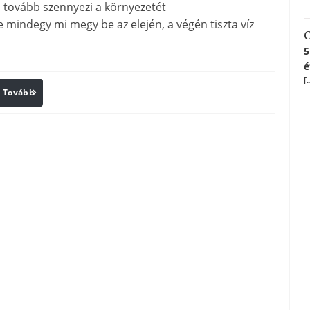
el tovább szennyezi a környezetét
e mindegy mi megy be az elején, a végén tiszta víz
C
5
é
[
Tovább
Print