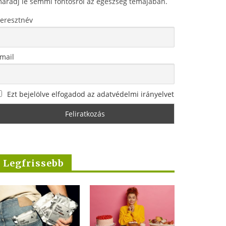
aradj le semmi fontosról az egészség témájában.
eresztnév
mail
Ezt bejelölve elfogadod az adatvédelmi irányelvet
Legfrissebb