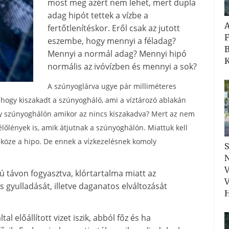
most meg azért nem lehet, mert dupla
adag hipót tettek a vízbe a
fertőtlenítéskor. Eről csak az jutott
F
eszembe, hogy mennyi a féladag?
B
Mennyi a normál adag? Mennyi hipó
K
normális az ivóvízben és mennyi a sok?
A szúnyoglárva ugye pár milliméteres
e, hogy kiszakadt a szúnyogháló, ami a víztározó ablakán
egy szúnyoghálón amikor az nincs kiszakadva? Mert az nem
lőlények is, amik átjutnak a szúnyoghálón. Miattuk kell
zköze a hipo. De ennek a vízkezelésnek komoly
S
N
V
 távon fogyasztva, klórtartalma miatt az
V
gyulladását, illetve daganatos elváltozását
H
 előállított vizet iszik, abból főz és ha