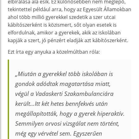
elbírálása alá esik. Ez különösebben nem meglepő,
tekintettel például arra, hogy az Egyesült Államokban
ahol több millió gyerekkel szedetik a szer utcai
kábítószerként is közismert, sőt olyan esetek is
elfordulnak, amikor a gyerekek, akik az iskolában
kapják a szert, jó pénzért eladják azt kábítószerként.
Ezt írta egy anyuka a közelmúltban róla:
„Miután a gyerekkel több iskolában is
gondok adódtak magatartása miatt,
végül a Vadaskerti Szakambulanciára
került…Itt két hetes bennfekvés után
megállapították, hogy a gyerek hiperaktív.
Semmilyen orvosi vizsgálat nem történt,
még egy vérvétel sem. Egyszerűen