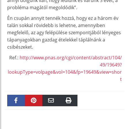
annyi dolgunk van, hogy leülünk és várunk 3 évet, a
probléma magától megoldódik”.
Én csupán annyit tennék hozzá, hogy ez a három év
talán sokkal rövidebb is lehetne, amennyiben
megfelelő, az agy felépülése szempontjából lényeges
tápanyagokban gazdag ételekkel táplálnánk a
csibészeket.
Ref.:
http://www.pnas.org/cgi/content/abstract/104/
49/19649?
lookupType=volpage&vol=104&fp=19649&view=shor
t
Faceboo
Pinteres
Email
Print
k
t