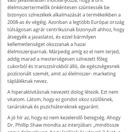
váló javaslatában indítványozza, hogy a brit
élelmiszertermelők önkéntesen szüntessék be
bizonyos színezékek alkalmazását a termékeikben a
2008-as év végéig. Azonban a legtöbb Európai ország
túlságosan agrár centrikusnak bizonyult ahhoz, hogy
átvegyék a javaslatot, és ezzel bármilyen
kellemetlenséget okozzanak a hazai
élelmiszeriparnak. Márpedig amíg ez el nem terjed,
addig marad a mesterségesen színezett főleg
cukorból és transzzsírokból álló, de egészségesnek
pozícionált szemét, amit az élelmiszer- marketing
tápláléknak nevez.
A hiperaktivitásnak nevezett dolog létezik. Ezt nem
vitatom. Látom, hogy ez gondot okoz szülőknek,
tanároknak és pszichiátereknek egyaránt.
A jó hír az, hogy ez nem kezelendő betegség. Ahogy
Dr. Phillip Shaw mondta az interjúban: „mindössze