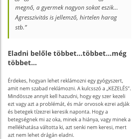
megnő, a gyermek nagyon sokat eszik…
Agresszivitás is jellemző, hirtelen harag
stb.”
Eladni belőle többet…többet…még
többet…
Érdekes, hogyan lehet reklámozni egy gyógyszert,
amit nem szabad reklámozni. A kulcsszó a „KEZELÉS”.
Mindössze annyit kell hazudni, hogy egy szer kezeli
ezt vagy azt a problémát, és már orvosok ezrei adják
és betegek tízezrei keresik naponta. Hogy a
betegségnek mi az oka, minek a hiánya, vagy minek a
mellékhatása váltotta ki, azt senki nem keresi, mert
azt nem lehet drágán eladni.