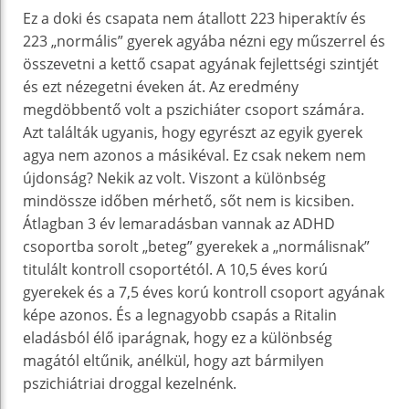
Ez a doki és csapata nem átallott 223 hiperaktív és
223 „normális” gyerek agyába nézni egy műszerrel és
összevetni a kettő csapat agyának fejlettségi szintjét
és ezt nézegetni éveken át. Az eredmény
megdöbbentő volt a pszichiáter csoport számára.
Azt találták ugyanis, hogy egyrészt az egyik gyerek
agya nem azonos a másikéval. Ez csak nekem nem
újdonság? Nekik az volt. Viszont a különbség
mindössze időben mérhető, sőt nem is kicsiben.
Átlagban 3 év lemaradásban vannak az ADHD
csoportba sorolt „beteg” gyerekek a „normálisnak”
titulált kontroll csoportétól. A 10,5 éves korú
gyerekek és a 7,5 éves korú kontroll csoport agyának
képe azonos. És a legnagyobb csapás a Ritalin
eladásból élő iparágnak, hogy ez a különbség
magától eltűnik, anélkül, hogy azt bármilyen
pszichiátriai droggal kezelnénk.