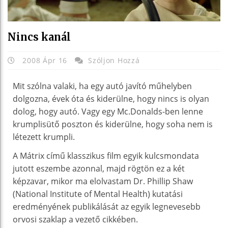
Nincs kanál
2008 Ápr 16
Szóljon Hozzá
Mit szólna valaki, ha egy autó javító műhelyben
dolgozna, évek óta és kiderülne, hogy nincs is olyan
dolog, hogy autó. Vagy egy Mc.Donalds-ben lenne
krumplisütő poszton és kiderülne, hogy soha nem is
létezett krumpli.
A Mátrix című klasszikus film egyik kulcsmondata
jutott eszembe azonnal, majd rögtön ez a két
képzavar, mikor ma elolvastam Dr. Phillip Shaw
(National Institute of Mental Health) kutatási
eredményének publikálását az egyik legnevesebb
orvosi szaklap a vezető cikkében.