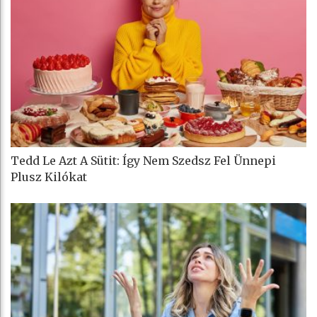
Tedd Le Azt A Sütit: Így Nem Szedsz Fel Ünnepi
Plusz Kilókat