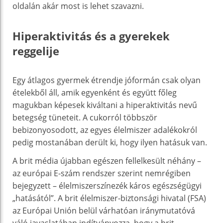
oldalán akár most is lehet szavazni.
Hiperaktivitás és a gyerekek
reggelije
Egy átlagos gyermek étrendje jóformán csak olyan
ételekből áll, amik egyenként és együtt főleg
magukban képesek kiváltani a hiperaktivitás nevű
betegség tüneteit. A cukorról többször
bebizonyosodott, az egyes élelmiszer adalékokról
pedig mostanában derült ki, hogy ilyen hatásuk van.
A brit média újabban egészen fellelkesült néhány –
az európai E-szám rendszer szerint nemrégiben
bejegyzett – élelmiszerszínezék káros egészségügyi
„hatásától”. A brit élelmiszer-biztonsági hivatal (FSA)
az Európai Unión belül várhatóan iránymutatóvá