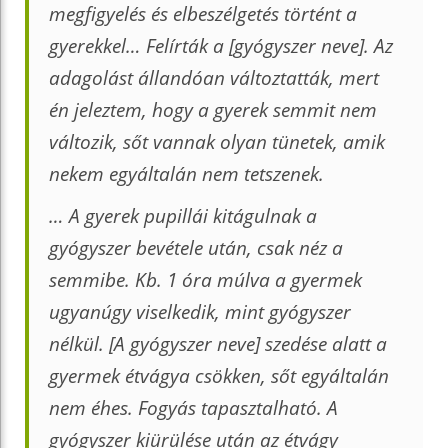
megfigyelés és elbeszélgetés történt a
gyerekkel… Felírták a [gyógyszer neve]. Az
adagolást állandóan változtatták, mert
én jeleztem, hogy a gyerek semmit nem
változik, sőt vannak olyan tünetek, amik
nekem egyáltalán nem tetszenek.
… A gyerek pupillái kitágulnak a
gyógyszer bevétele után, csak néz a
semmibe. Kb. 1 óra múlva a gyermek
ugyanúgy viselkedik, mint gyógyszer
nélkül. [A gyógyszer neve] szedése alatt a
gyermek étvágya csökken, sőt egyáltalán
nem éhes. Fogyás tapasztalható. A
gyógyszer kiürülése után az étvágy