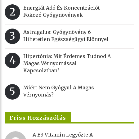
Energiát Adó És Koncentrációt
2
Fokozó Gyógynövények
Astragalus: Gyógynövény 6
3
Hihetetlen Egészségügyi Előnnyel
Hipertónia: Mit Érdemes Tudnod A
4
Magas Vérnyomással
Kapcsolatban?
Miért Nem Gyógyul A Magas
5
Vérnyomás?
Friss Hozzászólás
A B3 Vitamin Legyőzte A