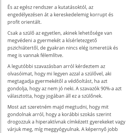
És az egész rendszer a kutatásoktól, az
engedélyezésen át a kereskedelemig korrupt és
profit orientált.
Csak a szülő az egyetlen, akinek lehetősége van
megvédeni a gyermekét a kísérletezgető
pszichiátertől, de gyakran nincs elég ismeretük és
meg is vannak félemlítve.
A legutóbbi szavazásban arról kérdeztem az
olvasóimat, hogy mi legyen azzal a szülővel, aki
megtagadja gyermekétől a védőoltást, ha azt
gondolja, hogy az nem jó neki. A szavazók 90%-a azt
választotta, hogy jogában áll ez a szülőnek.
Most azt szeretném majd megtudni, hogy mit
gondolnak arról, hogy a korábbi szokás szerint
drogozzuk a hiperaktívnak címkézett gyerekeket vagy
várjuk meg, míg meggyógyulnak. A képernyő jobb