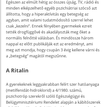
Egészen az elmúlt hétig az összes újság, TV, rádió és
minden elképzelhető egyéb pszichiátriai szócső azt
állította, hogy a hiperaktívitás egy betegség az
agyban, amit valami tudatmódosító szerrel lehet
csak „kezelni”. Ennek fényében gyermekek ezreit
tették drogfüggővé és akadályozták meg őket a
normális felnőtté válásban. És mindössze három
nappal ez előtt publikálják ezt az eredményt, ami
meg azt mondja, hogy csupán 3 évig kellene várni és
a „betegség” magától megszűnne.
A Ritalin
A gyerekeknek leggyakrabban felírt szer hatóanyaga
(metilfenidát-hidroklorid) a 4/1980. számú,
pszichotróp szerekről szóló Egészségügyi és
Belügyminisztériumi Rendelet alapján a kábítószerek