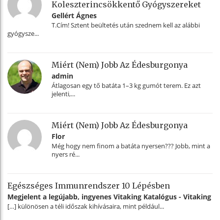
Koleszterincsökkentő Gyógyszereket
Gellért Ágnes
T.Cím! Sztent beültetés után szednem kell az alábbi
gyógysze...
Miért (nem) Jobb Az Édesburgonya
admin
Átlagosan egy tő batáta 1–3 kg gumót terem. Ez azt
jelenti,...
Miért (nem) Jobb Az Édesburgonya
Flor
Még hogy nem finom a batáta nyersen??? Jobb, mint a
nyers ré...
Egészséges Immunrendszer 10 Lépésben
Megjelent a legújabb, ingyenes Vitaking Katalógus - Vitaking
[…] különösen a téli időszak kihívásaira, mint például...