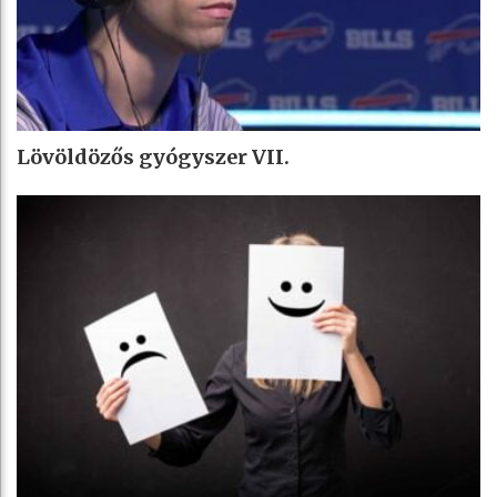
Lövöldözős gyógyszer VII.