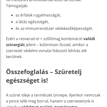
Támogatják:
az érfalak rugalmasságát,
a látás egészségét,
és az immunrendszer védekezőképességét.
Ezért a resveratrol + szőlőmag kombináció
valódi
szinergiát
jelent – különösen ősszel, amikor a
szervezet védelmi vonalai fokozott kihívás elé
kerülnek.
Összefoglalás – Szüretelj
egészséget is!
A szüret ideje a természet ünnepe. Ilyenkor nemcsak
a pince telik meg borral, hanem a szervezetünk is
vágyik a
védelmet nyújtó, természetes