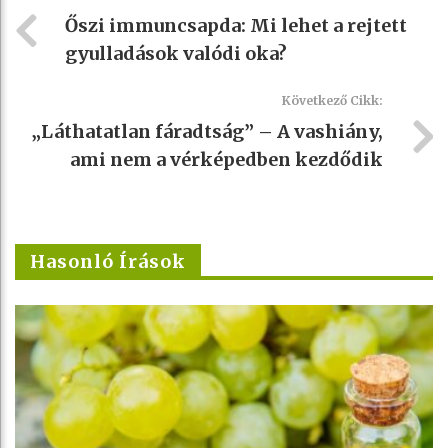
Őszi immuncsapda: Mi lehet a rejtett
gyulladások valódi oka?
Következő Cikk:
„Láthatatlan fáradtság” – A vashiány,
ami nem a vérképedben kezdődik
Hasonló Írások