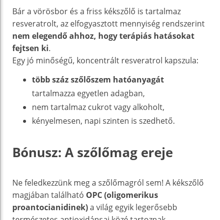
Bár a vörösbor és a friss kékszőlő is tartalmaz
resveratrolt, az elfogyasztott mennyiség rendszerint
nem elegendő ahhoz, hogy terápiás hatásokat
fejtsen ki
.
Egy jó minőségű, koncentrált resveratrol kapszula:
több száz szőlőszem hatóanyagát
tartalmazza egyetlen adagban,
nem tartalmaz cukrot vagy alkoholt,
kényelmesen, napi szinten is szedhető.
Bónusz: A szőlőmag ereje
Ne feledkezzünk meg a szőlőmagról sem! A kékszőlő
magjában található
OPC (oligomerikus
proantocianidinek)
a világ egyik legerősebb
természetes antioxidánsai közé tartoznak.