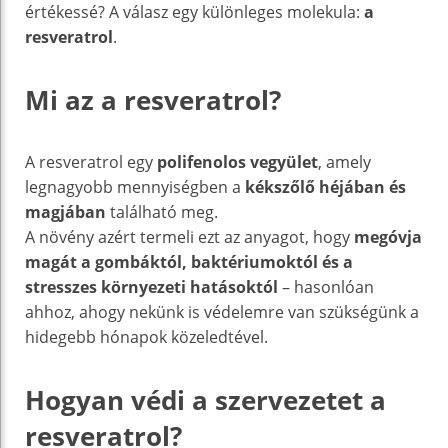
értékessé? A válasz egy különleges molekula:
a
resveratrol
.
Mi az a resveratrol?
A resveratrol egy
polifenolos vegyület
, amely
legnagyobb mennyiségben a
kékszőlő héjában és
magjában
található meg.
A növény azért termeli ezt az anyagot, hogy
megóvja
magát a gombáktól, baktériumoktól és a
stresszes környezeti hatásoktól
– hasonlóan
ahhoz, ahogy nekünk is védelemre van szükségünk a
hidegebb hónapok közeledtével.
Hogyan védi a szervezetet a
resveratrol?