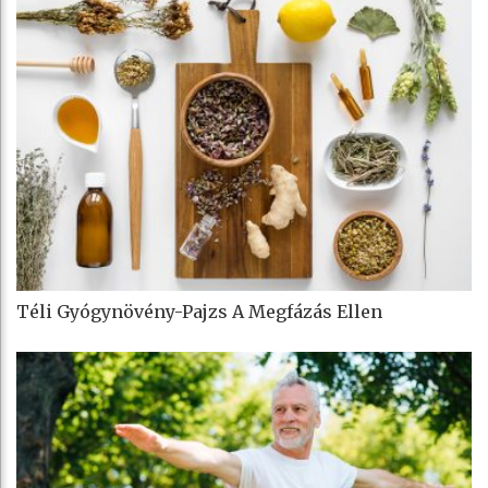
Téli Gyógynövény-Pajzs A Megfázás Ellen