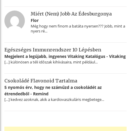
Miért (nem) Jobb Az Édesburgonya
Flor
Még hogy nem finom a batáta nyersen??? Jobb, mint a
nyers ré...
Egészséges Immunrendszer 10 Lépésben
Megjelent a legújabb, ingyenes Vitaking Katalógus - Vitaking
[…] különösen a téli időszak kihívásaira, mint például...
Csokoládé Flavonoid Tartalma
5 nyomós érv, hogy ne száműzd a csokoládét az
étrendedből - Remind
[…] kedvez azoknak, akik a kardiovaszkuláris megbetege...