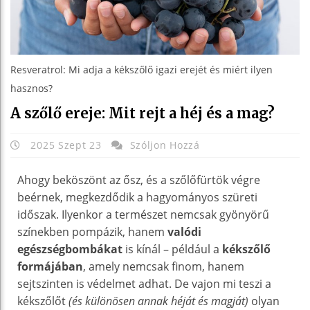
Resveratrol: Mi adja a kékszőlő igazi erejét és miért ilyen
hasznos?
A szőlő ereje: Mit rejt a héj és a mag?
2025 Szept 23
Szóljon Hozzá
Ahogy beköszönt az ősz, és a szőlőfürtök végre
beérnek, megkezdődik a hagyományos szüreti
időszak. Ilyenkor a természet nemcsak gyönyörű
színekben pompázik, hanem
valódi
egészségbombákat
is kínál – például a
kékszőlő
formájában
, amely nemcsak finom, hanem
sejtszinten is védelmet adhat. De vajon mi teszi a
kékszőlőt
(és különösen annak héját és magját)
olyan