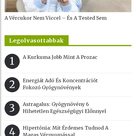
A Vércukor Nem Viccel – És A Tested Sem
Legolvasottabbak
A Kurkuma Jobb Mint A Prozac
1
Energiát Adó És Koncentrációt
2
Fokozó Gyógynövények
Astragalus: Gyógynövény 6
3
Hihetetlen Egészségügyi Előnnyel
Hipertónia: Mit Érdemes Tudnod A
4
Magas Vérnyomással