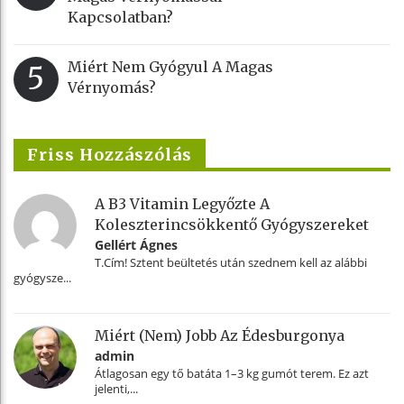
Kapcsolatban?
Miért Nem Gyógyul A Magas
5
Vérnyomás?
Friss Hozzászólás
A B3 Vitamin Legyőzte A
Koleszterincsökkentő Gyógyszereket
Gellért Ágnes
T.Cím! Sztent beültetés után szednem kell az alábbi
gyógysze...
Miért (nem) Jobb Az Édesburgonya
admin
Átlagosan egy tő batáta 1–3 kg gumót terem. Ez azt
jelenti,...