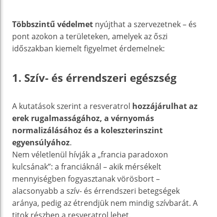
Többszintű védelmet
nyújthat a szervezetnek – és
pont azokon a területeken, amelyek az őszi
időszakban kiemelt figyelmet érdemelnek:
1. Szív- és érrendszeri egészség
A kutatások szerint a resveratrol
hozzájárulhat az
erek rugalmasságához, a vérnyomás
normalizálásához és a koleszterinszint
egyensúlyához
.
Nem véletlenül hívják a „francia paradoxon
kulcsának”: a franciáknál – akik mérsékelt
mennyiségben fogyasztanak vörösbort –
alacsonyabb a szív- és érrendszeri betegségek
aránya, pedig az étrendjük nem mindig szívbarát. A
titok részben a resveratrol lehet.