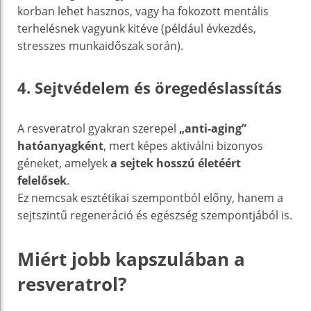
korban lehet hasznos, vagy ha fokozott mentális
terhelésnek vagyunk kitéve (például évkezdés,
stresszes munkaidőszak során).
4. Sejtvédelem és öregedéslassítás
A resveratrol gyakran szerepel
„anti-aging”
hatóanyagként
, mert képes aktiválni bizonyos
géneket, amelyek
a sejtek hosszú életéért
felelősek
.
Ez nemcsak esztétikai szempontból előny, hanem a
sejtszintű regeneráció és egészség szempontjából is.
Miért jobb kapszulában a
resveratrol?