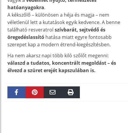
hatóanyagokra
.
A kékszőlő – különösen a héja és magja – nem
véletlenül lett a kutatások egyik kedvence. A benne
található resveratrol
szívbarát, sejtvédő és
öregedéslassító
hatása miatt egyre fontosabb
szerepet kap a modern étrend-kiegészítésben.
Ha nem akarsz napi több kiló szőlőt megenni:
válaszd a tudatos, koncentrált megoldást – és
élvezd a szüret erejét kapszulában is.
Faceboo
Pinteres
Email
Print
k
t