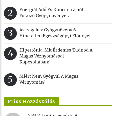
Energiát Adó És Koncentrációt
2
Fokozó Gyógynövények
Astragalus: Gyógynövény 6
3
Hihetetlen Egészségügyi Előnnyel
Hipertónia: Mit Érdemes Tudnod A
4
Magas Vérnyomással
Kapcsolatban?
Miért Nem Gyógyul A Magas
5
Vérnyomás?
Friss Hozzászólás
A B3 Vitamin Legyőzte A