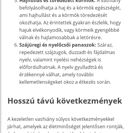
Hajhullás és töredezett körmök:
A vashiány
befolyásolhatja a haj és a körmök egészségét,
ami hajhullást és a körmök töredezését
okozhatja. Az érintettek gyakran észlelik, hogy
hajuk elvékonyodik, vagy körmeik gyengébbé
válnak és hajlamosabbak a letörésre.
Szájüregi és nyelőcsői panaszok:
Száraz,
repedezett szájzugok, duzzadt és fájdalmas
nyelv, valamint nyelési nehézségek is
előfordulhatnak. A nyelv gyulladttá és
érzékennyé válhat, amely további
kellemetlenségeket okoz a étkezés során.
Hosszú távú következmények
A kezeletlen vashiány súlyos következményekkel
járhat, amelyek az életminőséget jelentősen rontják,