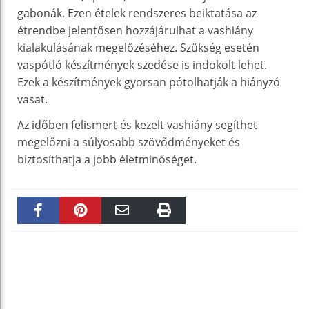
gabonák. Ezen ételek rendszeres beiktatása az
étrendbe jelentősen hozzájárulhat a vashiány
kialakulásának megelőzéséhez. Szükség esetén
vaspótló készítmények szedése is indokolt lehet.
Ezek a készítmények gyorsan pótolhatják a hiányzó
vasat.
Az időben felismert és kezelt vashiány segíthet
megelőzni a súlyosabb szövődményeket és
biztosíthatja a jobb életminőséget.
Faceboo
Pinteres
Email
Print
k
t