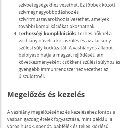
szívbetegségekhez vezethet. Ez többek között
szívmegnagyobbodáshoz és
szívritmuszavarokhoz is vezethet, amelyek
további komplikációkat okozhatnak.
Terhességi komplikációk:
Terhes nőknél a
vashiány növeli a koraszülés és az alacsony
szülési súly kockázatát. A vashiányos állapot
befolyásolhatja a magzat fejlődését, ami
következményeként csökkent szülési súlyhoz és
gyengébb immunrendszerhez vezethet az
újszülöttnél.
Megelőzés és kezelés
A vashiány megelőzéséhez és kezeléséhez fontos a
vasban gazdag ételek fogyasztása, mint például a
vörös húsok, spenót, babfélék és teljes kiőrlésű