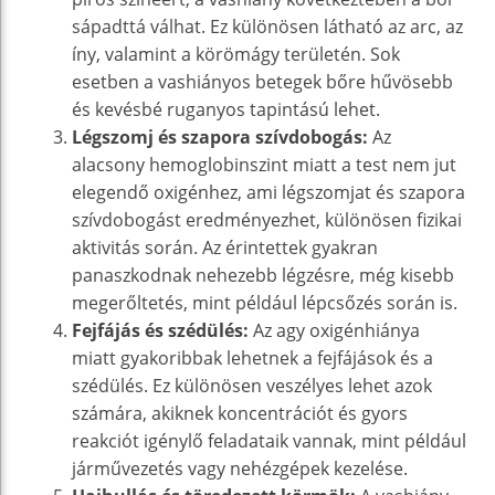
sápadttá válhat. Ez különösen látható az arc, az
íny, valamint a körömágy területén. Sok
esetben a vashiányos betegek bőre hűvösebb
és kevésbé ruganyos tapintású lehet.
Légszomj és szapora szívdobogás:
Az
alacsony hemoglobinszint miatt a test nem jut
elegendő oxigénhez, ami légszomjat és szapora
szívdobogást eredményezhet, különösen fizikai
aktivitás során. Az érintettek gyakran
panaszkodnak nehezebb légzésre, még kisebb
megerőltetés, mint például lépcsőzés során is.
Fejfájás és szédülés:
Az agy oxigénhiánya
miatt gyakoribbak lehetnek a fejfájások és a
szédülés. Ez különösen veszélyes lehet azok
számára, akiknek koncentrációt és gyors
reakciót igénylő feladataik vannak, mint például
járművezetés vagy nehézgépek kezelése.