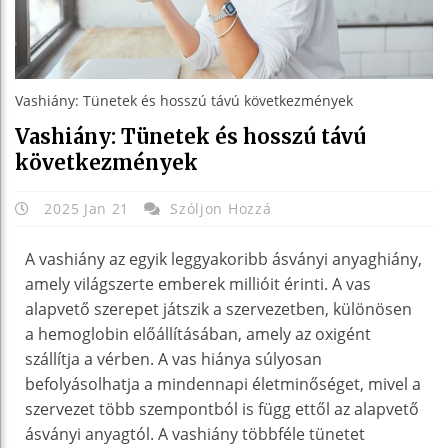
Vashiány: Tünetek és hosszú távú következmények
Vashiány: Tünetek és hosszú távú
következmények
2025 Jan 21
Szóljon Hozzá
A vashiány az egyik leggyakoribb ásványi anyaghiány,
amely világszerte emberek millióit érinti. A vas
alapvető szerepet játszik a szervezetben, különösen
a hemoglobin előállításában, amely az oxigént
szállítja a vérben. A vas hiánya súlyosan
befolyásolhatja a mindennapi életminőséget, mivel a
szervezet több szempontból is függ ettől az alapvető
ásványi anyagtól. A vashiány többféle tünetet