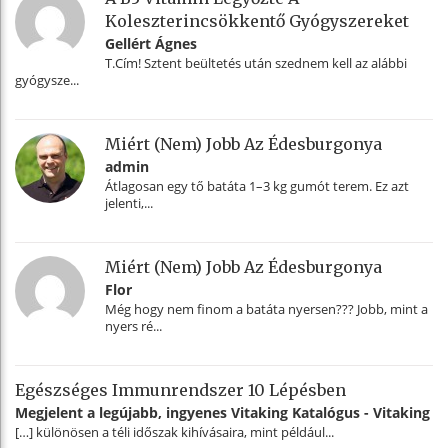
Koleszterincsökkentő Gyógyszereket
Gellért Ágnes
T.Cím! Sztent beültetés után szednem kell az alábbi
gyógysze...
Miért (nem) Jobb Az Édesburgonya
admin
Átlagosan egy tő batáta 1–3 kg gumót terem. Ez azt
jelenti,...
Miért (nem) Jobb Az Édesburgonya
Flor
Még hogy nem finom a batáta nyersen??? Jobb, mint a
nyers ré...
Egészséges Immunrendszer 10 Lépésben
Megjelent a legújabb, ingyenes Vitaking Katalógus - Vitaking
[…] különösen a téli időszak kihívásaira, mint például...