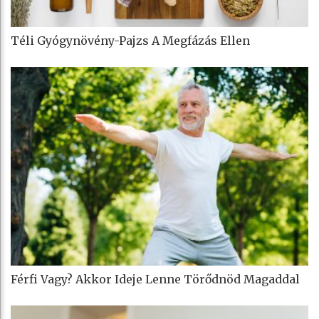
Téli Gyógynövény-Pajzs A Megfázás Ellen
Férfi Vagy? Akkor Ideje Lenne Törődnöd Magaddal