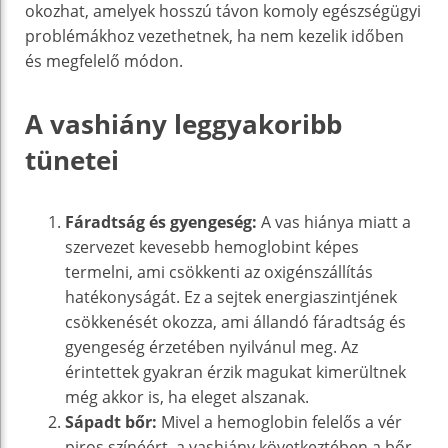
okozhat, amelyek hosszú távon komoly egészségügyi
problémákhoz vezethetnek, ha nem kezelik időben
és megfelelő módon.
A vashiány leggyakoribb
tünetei
Fáradtság és gyengeség:
A vas hiánya miatt a
szervezet kevesebb hemoglobint képes
termelni, ami csökkenti az oxigénszállítás
hatékonyságát. Ez a sejtek energiaszintjének
csökkenését okozza, ami állandó fáradtság és
gyengeség érzetében nyilvánul meg. Az
érintettek gyakran érzik magukat kimerültnek
még akkor is, ha eleget alszanak.
Sápadt bőr:
Mivel a hemoglobin felelős a vér
piros színéért, a vashiány következtében a bőr