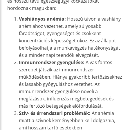
és hosszú távú egészségügyi kockázatokat
hordoznak magukban:
Vashiányos anémia:
Hosszú távon a vashiány
anémiához vezethet, amely súlyosabb
fáradtságot, gyengeséget és csökkent
koncentrációs képességet okoz. Ez az állapot
befolyásolhatja a munkavégzés hatékonyságát
és a mindennapi teendők elvégzését.
Immunrendszer gyengülése:
A vas fontos
szerepet játszik az immunrendszer
működésében. Hiánya gyakoribb fertőzésekhez
és lassabb gyógyuláshoz vezethet. Az
immunrendszer gyengülése növeli a
megfázások, influenzás megbetegedések és
más fertőző betegségek előfordulását.
Szív- és érrendszeri problémák:
Az anémia
miatt a szívnek keményebben kell dolgoznia,
ami hosszan tartó esetekben