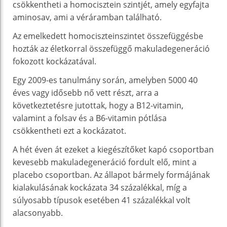
csökkentheti a homocisztein szintjét, amely egyfajta
aminosav, ami a véráramban található.
Az emelkedett homociszteinszintet összefüggésbe
hozták az életkorral összefüggő makuladegeneráció
fokozott kockázatával.
Egy 2009-es tanulmány során, amelyben 5000 40
éves vagy idősebb nő vett részt, arra a
következtetésre jutottak, hogy a B12-vitamin,
valamint a folsav és a B6-vitamin pótlása
csökkentheti ezt a kockázatot.
A hét éven át ezeket a kiegészítőket kapó csoportban
kevesebb makuladegeneráció fordult elő, mint a
placebo csoportban. Az állapot bármely formájának
kialakulásának kockázata 34 százalékkal, míg a
súlyosabb típusok esetében 41 százalékkal volt
alacsonyabb.