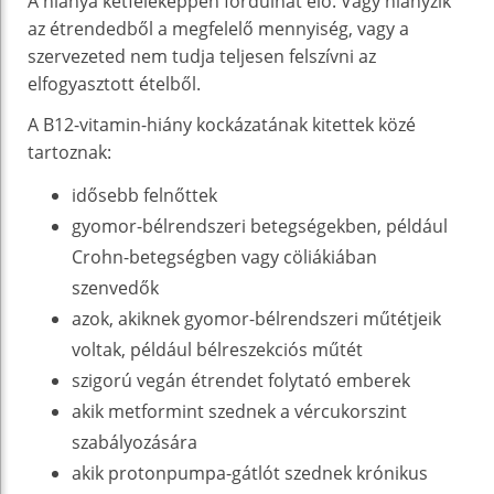
A hiánya kétféleképpen fordulhat elő. Vagy hiányzik
az étrendedből a megfelelő mennyiség, vagy a
szervezeted nem tudja teljesen felszívni az
elfogyasztott ételből.
A B12-vitamin-hiány kockázatának kitettek közé
tartoznak:
idősebb felnőttek
gyomor-bélrendszeri betegségekben, például
Crohn-betegségben vagy cöliákiában
szenvedők
azok, akiknek gyomor-bélrendszeri műtétjeik
voltak, például bélreszekciós műtét
szigorú vegán étrendet folytató emberek
akik metformint szednek a vércukorszint
szabályozására
akik protonpumpa-gátlót szednek krónikus