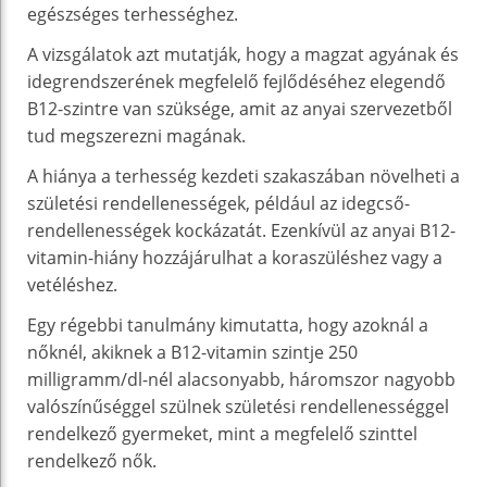
egészséges terhességhez.
A vizsgálatok azt mutatják, hogy a magzat agyának és
idegrendszerének megfelelő fejlődéséhez elegendő
B12-szintre van szüksége, amit az anyai szervezetből
tud megszerezni magának.
A hiánya a terhesség kezdeti szakaszában növelheti a
születési rendellenességek, például az idegcső-
rendellenességek kockázatát. Ezenkívül az anyai B12-
vitamin-hiány hozzájárulhat a koraszüléshez vagy a
vetéléshez.
Egy régebbi tanulmány kimutatta, hogy azoknál a
nőknél, akiknek a B12-vitamin szintje 250
milligramm/dl-nél alacsonyabb, háromszor nagyobb
valószínűséggel szülnek születési rendellenességgel
rendelkező gyermeket, mint a megfelelő szinttel
rendelkező nők.