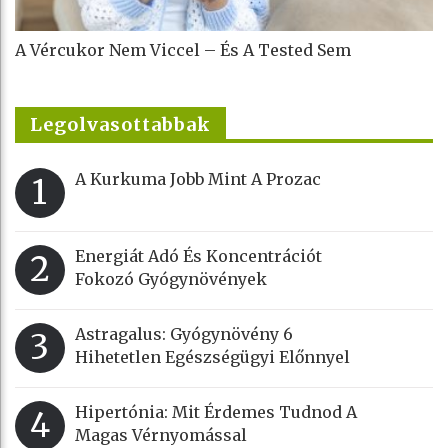
A Vércukor Nem Viccel – És A Tested Sem
Legolvasottabbak
A Kurkuma Jobb Mint A Prozac
1
Energiát Adó És Koncentrációt
2
Fokozó Gyógynövények
Astragalus: Gyógynövény 6
3
Hihetetlen Egészségügyi Előnnyel
Hipertónia: Mit Érdemes Tudnod A
4
Magas Vérnyomással