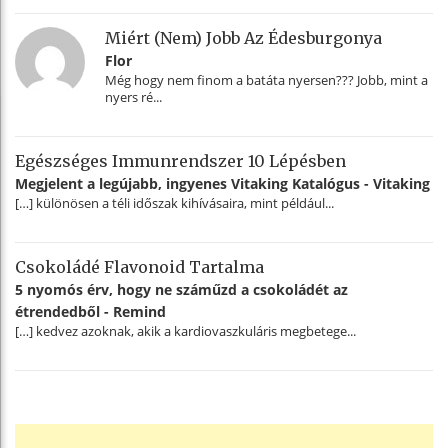
Miért (nem) Jobb Az Édesburgonya
Flor
Még hogy nem finom a batáta nyersen??? Jobb, mint a
nyers ré...
Egészséges Immunrendszer 10 Lépésben
Megjelent a legújabb, ingyenes Vitaking Katalógus - Vitaking
[…] különösen a téli időszak kihívásaira, mint például...
Csokoládé Flavonoid Tartalma
5 nyomós érv, hogy ne száműzd a csokoládét az
étrendedből - Remind
[…] kedvez azoknak, akik a kardiovaszkuláris megbetege...