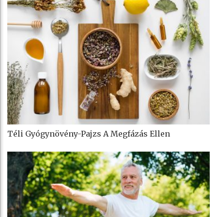
Téli Gyógynövény-Pajzs A Megfázás Ellen