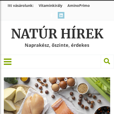
Itt vásárolunk:
Vitaminkirály
AminoPrimo
NATÚR HÍREK
Naprakész, őszinte, érdekes