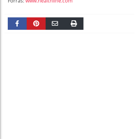
Forrás:
www.healthline.com
Faceboo
Pinteres
Email
Print
k
t