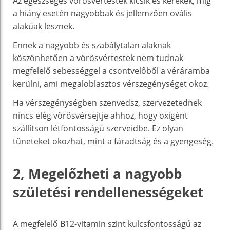
Az egészséges vörösvértestek kicsik és kerekek, míg
a hiány esetén nagyobbak és jellemzően ovális
alakúak lesznek.
Ennek a nagyobb és szabálytalan alaknak
köszönhetően a vörösvértestek nem tudnak
megfelelő sebességgel a csontvelőből a véráramba
kerülni, ami megaloblasztos vérszegénységet okoz.
Ha vérszegénységben szenvedsz, szervezetednek
nincs elég vörösvérsejtje ahhoz, hogy oxigént
szállítson létfontosságú szerveidbe. Ez olyan
tüneteket okozhat, mint a fáradtság és a gyengeség.
2, Megelőzheti a nagyobb
születési rendellenességeket
A megfelelő B12-vitamin szint kulcsfontosságú az