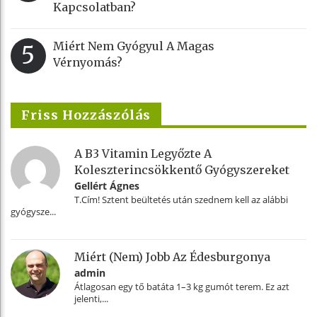
Kapcsolatban?
Miért Nem Gyógyul A Magas
5
Vérnyomás?
Friss Hozzászólás
A B3 Vitamin Legyőzte A
Koleszterincsökkentő Gyógyszereket
Gellért Ágnes
T.Cím! Sztent beültetés után szednem kell az alábbi
gyógysze...
Miért (nem) Jobb Az Édesburgonya
admin
Átlagosan egy tő batáta 1–3 kg gumót terem. Ez azt
jelenti,...