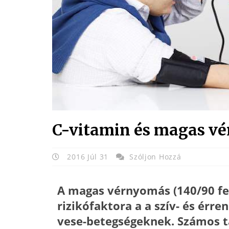
C-vitamin és magas v
2016 Júl 31
Szóljon Hozzá
A magas vérnyomás (140/90 fe
rizikófaktora a a szív- és érr
vese-betegségeknek. Számos t