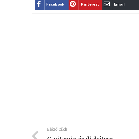
Facebook
Pinterest
Email
Előző Cikk:
C-vitamin és diabétesz