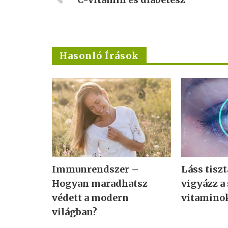
Hasonló Írások
Immunrendszer –
Láss tisz
Hogyan maradhatsz
vigyázz a
védett a modern
vitamino
világban?