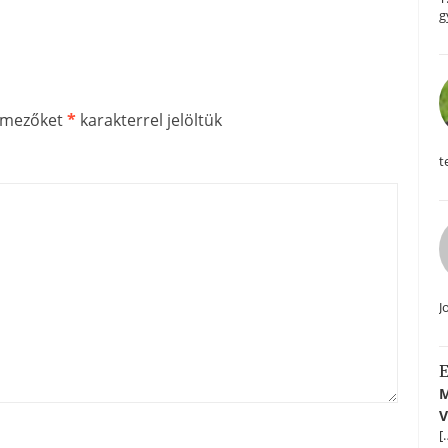
g
ő mezőket
*
karakterrel jelöltük
t
J
E
M
V
[