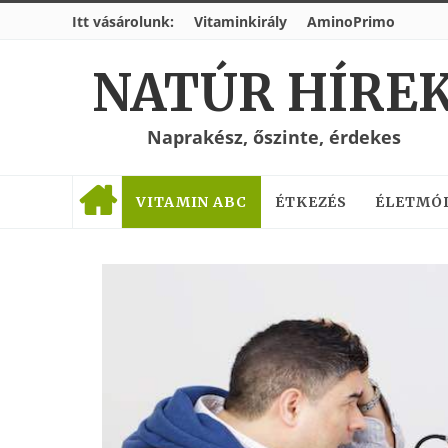
Itt vásárolunk:
Vitaminkirály
AminoPrimo
NATÚR HÍRE
Naprakész, őszinte, érdekes
VITAMIN ABC
ÉTKEZÉS
ÉLETMÓ