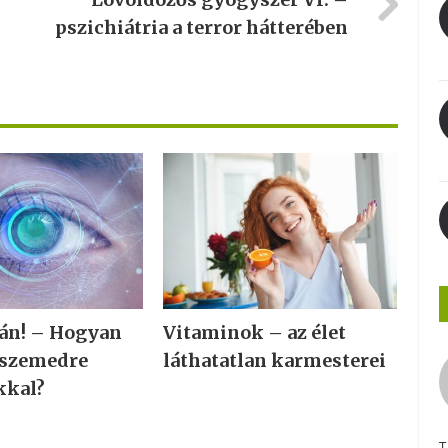
pszichiátria a terror hátterében
tán! – Hogyan
Vitaminok – az élet
 szemedre
láthatatlan karmesterei
kkal?
T