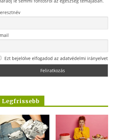
aradj le semmi fontosról az egészség témájában.
eresztnév
mail
Ezt bejelölve elfogadod az adatvédelmi irányelvet
Legfrissebb