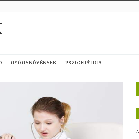
K
D
GYÓGYNÖVÉNYEK
PSZICHIÁTRIA
A