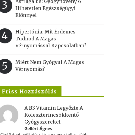
Astragalus: Gyógynövény 6
3
Hihetetlen Egészségügyi
Előnnyel
Hipertónia: Mit Érdemes
4
Tudnod A Magas
Vérnyomással Kapcsolatban?
Miért Nem Gyógyul A Magas
5
Vérnyomás?
Friss Hozzászólás
A B3 Vitamin Legyőzte A
Koleszterincsökkentő
Gyógyszereket
Gellért Ágnes
.Cím! Sztent beültetés után szednem kell az alábbi