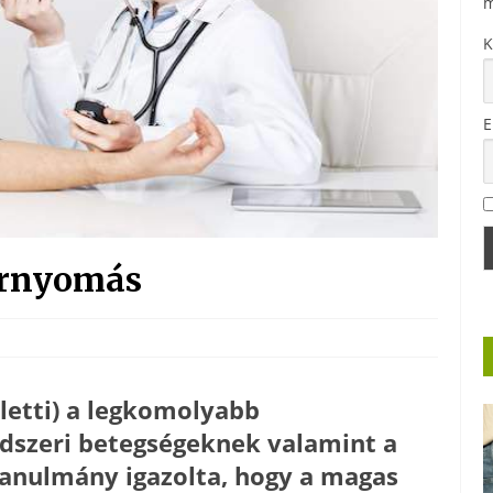
m
K
E
érnyomás
letti) a legkomolyabb
endszeri betegségeknek valamint a
anulmány igazolta, hogy a magas