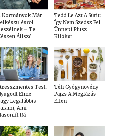
A Kormányok Már
Tedd Le Azt A Sütit:
elkészülésről
Így Nem Szedsz Fel
eszélnek – Te
Ünnepi Plusz
észen Állsz?
Kilókat
tresszmentes Test,
Téli Gyógynövény-
yugodt Elme –
Pajzs A Megfázás
agy Legalábbis
Ellen
alami, Ami
asonlít Rá