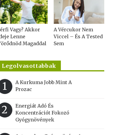
érfi Vagy? Akkor
A Vércukor Nem
deje Lenne
Viccel – És A Tested
Törődnöd Magaddal
Sem
Legolvasottabbak
A Kurkuma Jobb Mint A
1
Prozac
Energiát Adó És
2
Koncentrációt Fokozó
Gyógynövények