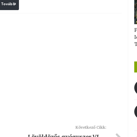
Tovább
Print
F
I
Következő Cikk:
Lövöldözős gyógyszer VI. –