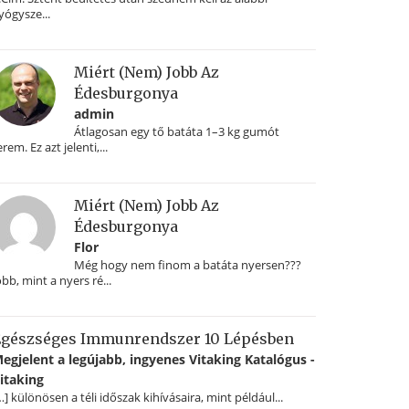
yógysze...
Miért (nem) Jobb Az
Édesburgonya
admin
Átlagosan egy tő batáta 1–3 kg gumót
erem. Ez azt jelenti,...
Miért (nem) Jobb Az
Édesburgonya
Flor
Még hogy nem finom a batáta nyersen???
obb, mint a nyers ré...
gészséges Immunrendszer 10 Lépésben
egjelent a legújabb, ingyenes Vitaking Katalógus -
itaking
…] különösen a téli időszak kihívásaira, mint például...