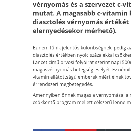
vérnyomás és a szervezet c-vit
mutat. A magasabb c-vitamin b
diasztolés vérnyomás értékét (
elernyedésekor mérhető).
Ez nem tűnik jelentős különbségnek, pedig 
diasztolés értékben nyolc százalékkal csökken
Lancet című orvosi folyóirat szerint napi 500
magasvérnyomás betegség esélyét. Ez némileg
vitamin ellátottságú emberek miért élnek tov
érrendszeri megbetegedés.
Amennyiben önnek magas a vérnyomása, a mo
csökkentő program mellett célszerű lenne ma