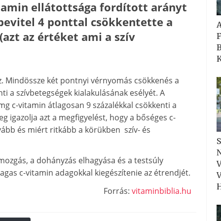
amin ellátottsága fordított arányt
evitel 4 ponttal csökkentette a
azt az értéket ami a szív
F
B
K
az. Mindössze két pontnyi vérnyomás csökkenés a
ti a szívbetegségek kialakulásának esélyét. A
mg c-vitamin átlagosan 9 százalékkal csökkenti a
 igazolja azt a megfigyelést, hogy a bőséges c-
ább és miért ritkább a körükben szív- és
S
N
zgás, a dohányzás elhagyása és a testsúly
V
gas c-vitamin adagokkal kiegészítenie az étrendjét.
V
H
Forrás:
vitaminbiblia.hu