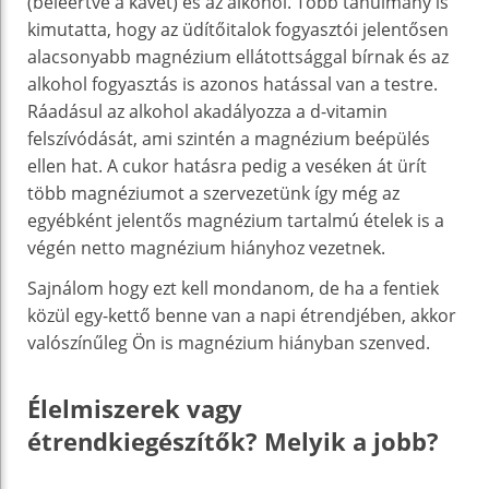
(beleértve a kávét) és az alkohol. Több tanulmány is
kimutatta, hogy az üdítőitalok fogyasztói jelentősen
alacsonyabb magnézium ellátottsággal bírnak és az
alkohol fogyasztás is azonos hatással van a testre.
Ráadásul az alkohol akadályozza a d-vitamin
felszívódását, ami szintén a magnézium beépülés
ellen hat. A cukor hatásra pedig a veséken át ürít
több magnéziumot a szervezetünk így még az
egyébként jelentős magnézium tartalmú ételek is a
végén netto magnézium hiányhoz vezetnek.
Sajnálom hogy ezt kell mondanom, de ha a fentiek
közül egy-kettő benne van a napi étrendjében, akkor
valószínűleg Ön is magnézium hiányban szenved.
Élelmiszerek vagy
étrendkiegészítők? Melyik a jobb?