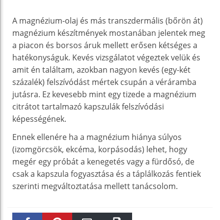
A magnézium-olaj és más transzdermális (bőrön át)
magnézium készítmények mostanában jelentek meg
a piacon és borsos áruk mellett erősen kétséges a
hatékonyságuk. Kevés vizsgálatot végeztek velük és
amit én találtam, azokban nagyon kevés (egy-két
százalék) felszívódást mértek csupán a véráramba
jutásra. Ez kevesebb mint egy tizede a magnézium
citrátot tartalmazó kapszulák felszívódási
képességének.
Ennek ellenére ha a magnézium hiánya súlyos
(izomgörcsök, ekcéma, korpásodás) lehet, hogy
megér egy próbát a kenegetés vagy a fürdősó, de
csak a kapszula fogyasztása és a táplálkozás fentiek
szerinti megváltoztatása mellett tanácsolom.