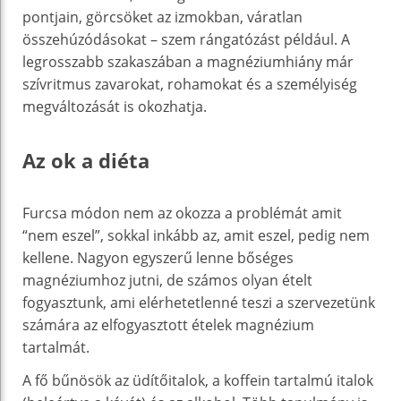
pontjain, görcsöket az izmokban, váratlan
összehúzódásokat – szem rángatózást például. A
legrosszabb szakaszában a magnéziumhiány már
szívritmus zavarokat, rohamokat és a személyiség
megváltozását is okozhatja.
Az ok a diéta
Furcsa módon nem az okozza a problémát amit
“nem eszel”, sokkal inkább az, amit eszel, pedig nem
kellene. Nagyon egyszerű lenne bőséges
magnéziumhoz jutni, de számos olyan ételt
fogyasztunk, ami elérhetetlenné teszi a szervezetünk
számára az elfogyasztott ételek magnézium
tartalmát.
A fő bűnösök az üdítőitalok, a koffein tartalmú italok