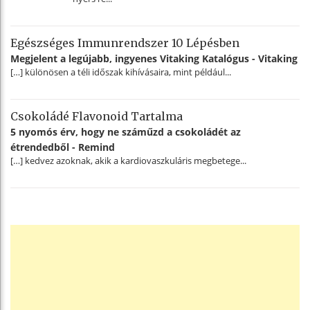
Egészséges Immunrendszer 10 Lépésben
Megjelent a legújabb, ingyenes Vitaking Katalógus - Vitaking
[…] különösen a téli időszak kihívásaira, mint például...
Csokoládé Flavonoid Tartalma
5 nyomós érv, hogy ne száműzd a csokoládét az
étrendedből - Remind
[…] kedvez azoknak, akik a kardiovaszkuláris megbetege...