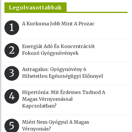
Legolvasottabbak
A Kurkuma Jobb Mint A Prozac
1
Energiát Adó És Koncentrációt
2
Fokozó Gyógynövények
Astragalus: Gyógynövény 6
3
Hihetetlen Egészségügyi Előnnyel
Hipertónia: Mit Érdemes Tudnod A
4
Magas Vérnyomással
Kapcsolatban?
Miért Nem Gyógyul A Magas
5
Vérnyomás?