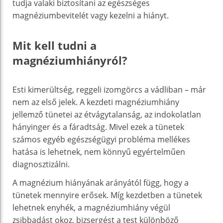
tudja valaki biztosítani az egészséges
magnéziumbevitelét vagy kezelni a hiányt.
Mit kell tudni a
magnéziumhiányról?
Esti kimerültség, reggeli izomgörcs a vádliban – már
nem az első jelek. A kezdeti magnéziumhiány
jellemző tünetei az étvágytalanság, az indokolatlan
hányinger és a fáradtság. Mivel ezek a tünetek
számos egyéb egészségügyi probléma mellékes
hatása is lehetnek, nem könnyű egyértelműen
diagnosztizálni.
A magnézium hiányának arányától függ, hogy a
tünetek mennyire erősek. Míg kezdetben a tünetek
lehetnek enyhék, a magnéziumhiány végül
zsibbadást okoz, bizsergést a test különböző