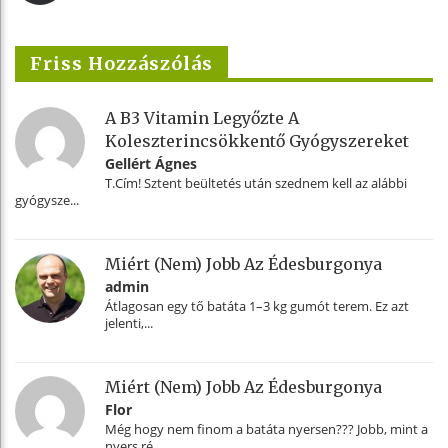
Friss Hozzászólás
A B3 Vitamin Legyőzte A
Koleszterincsökkentő Gyógyszereket
Gellért Ágnes
T.Cím! Sztent beültetés után szednem kell az alábbi
gyógysze...
Miért (nem) Jobb Az Édesburgonya
admin
Átlagosan egy tő batáta 1–3 kg gumót terem. Ez azt
jelenti,...
Miért (nem) Jobb Az Édesburgonya
Flor
Még hogy nem finom a batáta nyersen??? Jobb, mint a
nyers ré...