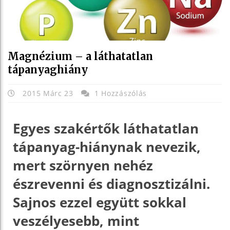
Magnézium – a láthatatlan
tápanyaghiány
2015 Márc 23
1 Hozzászólás
Egyes szakértők láthatatlan
tápanyag-hiánynak nevezik,
mert szörnyen nehéz
észrevenni és diagnosztizálni.
Sajnos ezzel együtt sokkal
veszélyesebb, mint