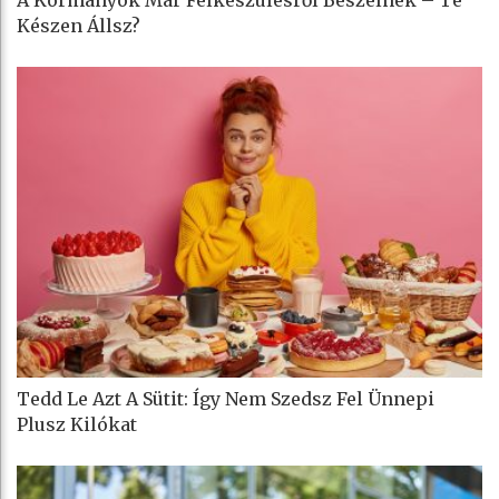
A Kormányok Már Felkészülésről Beszélnek – Te
Készen Állsz?
Tedd Le Azt A Sütit: Így Nem Szedsz Fel Ünnepi
Plusz Kilókat