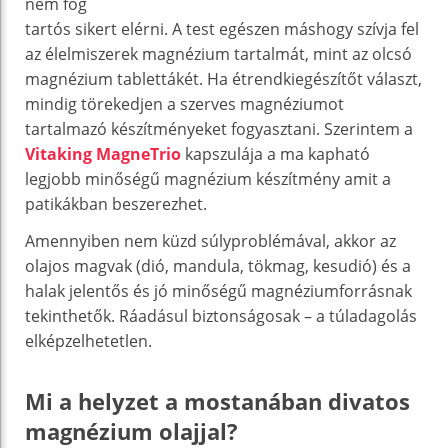
nem fog
tartós sikert elérni. A test egészen máshogy szívja fel
az élelmiszerek magnézium tartalmát, mint az olcsó
magnézium tablettákét. Ha étrendkiegészítőt választ,
mindig törekedjen a szerves magnéziumot
tartalmazó készítményeket fogyasztani. Szerintem a
Vitaking MagneTrio
kapszulája a ma kapható
legjobb minőségű magnézium készítmény amit a
patikákban beszerezhet.
Amennyiben nem küzd súlyproblémával, akkor az
olajos magvak (dió, mandula, tökmag, kesudió) és a
halak jelentős és jó minőségű magnéziumforrásnak
tekinthetők. Ráadásul biztonságosak – a túladagolás
elképzelhetetlen.
Mi a helyzet a mostanában divatos
magnézium olajjal?