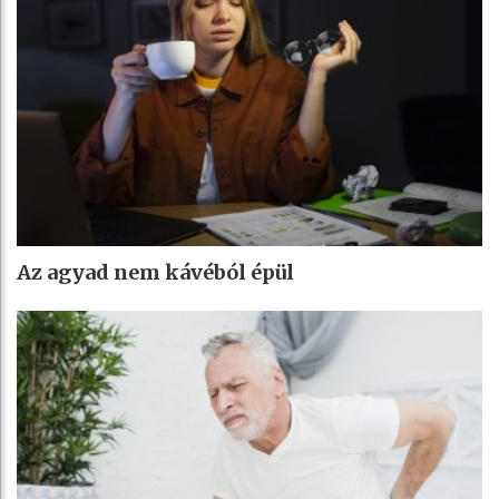
Az agyad nem kávéból épül