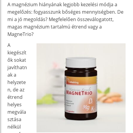
A magnézium hiányának legjobb kezelési módja a
megelőzés: fogyasszunk bőséges mennyiségben. De
mi a jó megoldás? Megfelelően összeválogatott,
magas magnézium tartalmú étrend vagy a
MagneTrio?
A
kiegészít
ők sokat
javíthatn
ak a
helyzete
n, de az
étrend
helyes
megvála
sztása
nélkül