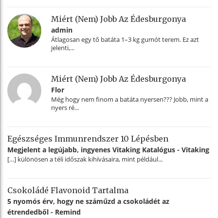
Miért (nem) Jobb Az Édesburgonya
admin
Átlagosan egy tő batáta 1–3 kg gumót terem. Ez azt
jelenti,...
Miért (nem) Jobb Az Édesburgonya
Flor
Még hogy nem finom a batáta nyersen??? Jobb, mint a
nyers ré...
Egészséges Immunrendszer 10 Lépésben
Megjelent a legújabb, ingyenes Vitaking Katalógus - Vitaking
[…] különösen a téli időszak kihívásaira, mint például...
Csokoládé Flavonoid Tartalma
5 nyomós érv, hogy ne száműzd a csokoládét az
étrendedből - Remind