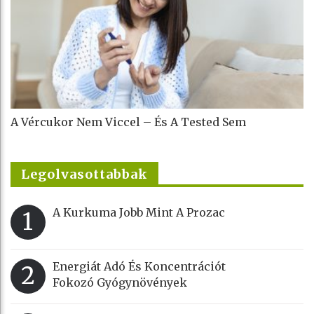
A Vércukor Nem Viccel – És A Tested Sem
Legolvasottabbak
A Kurkuma Jobb Mint A Prozac
1
Energiát Adó És Koncentrációt
2
Fokozó Gyógynövények