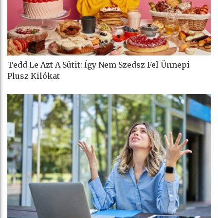
Tedd Le Azt A Sütit: Így Nem Szedsz Fel Ünnepi
Plusz Kilókat