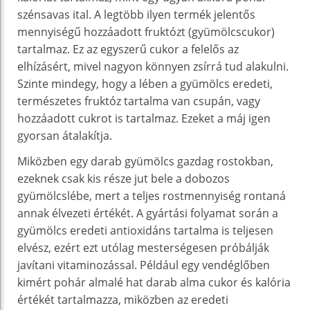
szénsavas ital. A legtöbb ilyen termék jelentős
mennyiségű hozzáadott fruktózt (gyümölcscukor)
tartalmaz. Ez az egyszerű cukor a felelős az
elhízásért, mivel nagyon könnyen zsírrá tud alakulni.
Szinte mindegy, hogy a lében a gyümölcs eredeti,
természetes fruktóz tartalma van csupán, vagy
hozzáadott cukrot is tartalmaz. Ezeket a máj igen
gyorsan átalakítja.
Miközben egy darab gyümölcs gazdag rostokban,
ezeknek csak kis része jut bele a dobozos
gyümölcslébe, mert a teljes rostmennyiség rontaná
annak élvezeti értékét. A gyártási folyamat során a
gyümölcs eredeti antioxidáns tartalma is teljesen
elvész, ezért ezt utólag mesterségesen próbálják
javítani vitaminozással. Például egy vendéglőben
kimért pohár almalé hat darab alma cukor és kalória
értékét tartalmazza, miközben az eredeti