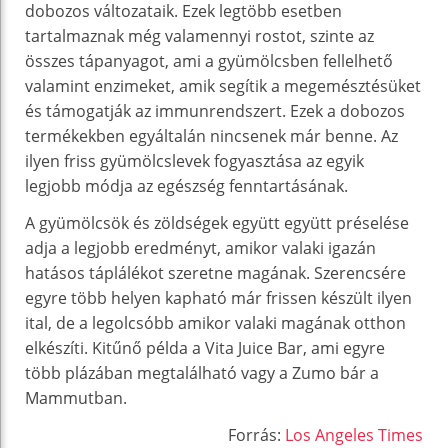
dobozos változataik. Ezek legtöbb esetben
tartalmaznak még valamennyi rostot, szinte az
összes tápanyagot, ami a gyümölcsben fellelhető
valamint enzimeket, amik segítik a megemésztésüket
és támogatják az immunrendszert. Ezek a dobozos
termékekben egyáltalán nincsenek már benne. Az
ilyen friss gyümölcslevek fogyasztása az egyik
legjobb módja az egészség fenntartásának.
A gyümölcsök és zöldségek együtt együtt préselése
adja a legjobb eredményt, amikor valaki igazán
hatásos táplálékot szeretne magának. Szerencsére
egyre több helyen kapható már frissen készült ilyen
ital, de a legolcsóbb amikor valaki magának otthon
elkészíti. Kitűnő példa a Vita Juice Bar, ami egyre
több plázában megtalálható vagy a Zumo bár a
Mammutban.
Forrás:
Los Angeles Times