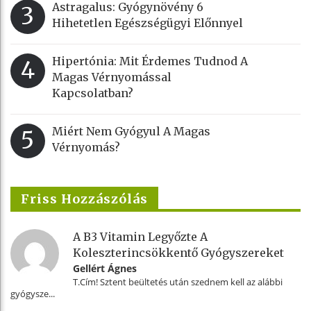
Astragalus: Gyógynövény 6
3
Hihetetlen Egészségügyi Előnnyel
Hipertónia: Mit Érdemes Tudnod A
4
Magas Vérnyomással
Kapcsolatban?
Miért Nem Gyógyul A Magas
5
Vérnyomás?
Friss Hozzászólás
A B3 Vitamin Legyőzte A
Koleszterincsökkentő Gyógyszereket
Gellért Ágnes
T.Cím! Sztent beültetés után szednem kell az alábbi
gyógysze...