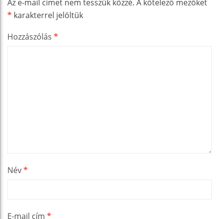
Az e-mail címet nem tesszük közzé.
A kötelező mezőket
*
karakterrel jelöltük
Hozzászólás
*
Név
*
E-mail cím
*