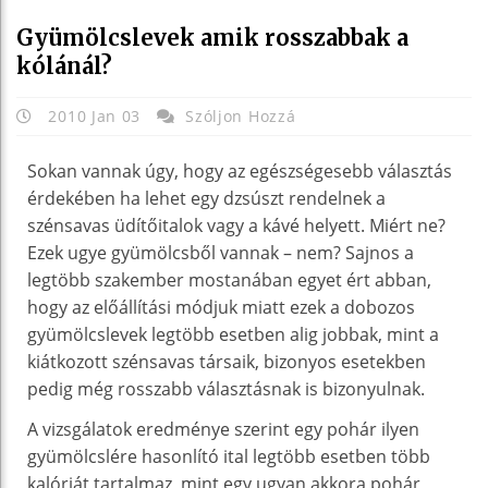
Gyümölcslevek amik rosszabbak a
kólánál?
2010 Jan 03
Szóljon Hozzá
Sokan vannak úgy, hogy az egészségesebb választás
érdekében ha lehet egy dzsúszt rendelnek a
szénsavas üdítőitalok vagy a kávé helyett. Miért ne?
Ezek ugye gyümölcsből vannak – nem? Sajnos a
legtöbb szakember mostanában egyet ért abban,
hogy az előállítási módjuk miatt ezek a dobozos
gyümölcslevek legtöbb esetben alig jobbak, mint a
kiátkozott szénsavas társaik, bizonyos esetekben
pedig még rosszabb választásnak is bizonyulnak.
A vizsgálatok eredménye szerint egy pohár ilyen
gyümölcslére hasonlító ital legtöbb esetben több
kalóriát tartalmaz, mint egy ugyan akkora pohár