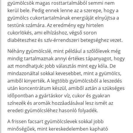
gyümölcsök magas rosttartalmából semmi nem
kerül bele. Pedig ennek lenne az a szerepe, hogy a
gyümölcs cukortartalmának energiáját elnyújtsa a
testünk számára. Az eredmény egy hirtelen
cukorlökés, ami elhízáshoz, végső soron
diabéteszhez és szív-érrendszeri betegséghez vezet.
Néhány gyümölcslé, mint például a szőlőlevek még
mindig tartalmaznak annyi értékes tápanyagot, hogy
azt mondhatjuk: jobb választás mint egy kóla. De
mindazonáltal sokkal kevesebbet, mint a gyümölcs,
amiből kinyerték. A legtöbb gyümölcsből a leszedés
után koncentrátum készül, amiből aztán a szükséges
időpontban a gyártáskor víz, cukor és gyakran
színezék és aromák hozzáadásával lesz ismét az
eredeti gyümölcsléhez hasonló folyadék.
A frissen facsart gyümölcslevek sokkal jobb
minőségűek, mint kereskedelemben kapható